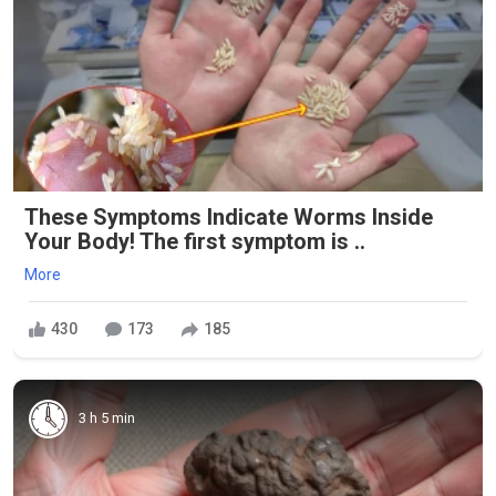
These Symptoms Indicate Worms Inside
Your Body! The first symptom is ..
More
430
173
185
3 h 5 min