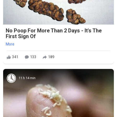
No Poop For More Than 2 Days - It's The
First Sign Of
More
341
133
189
11 h 14 min