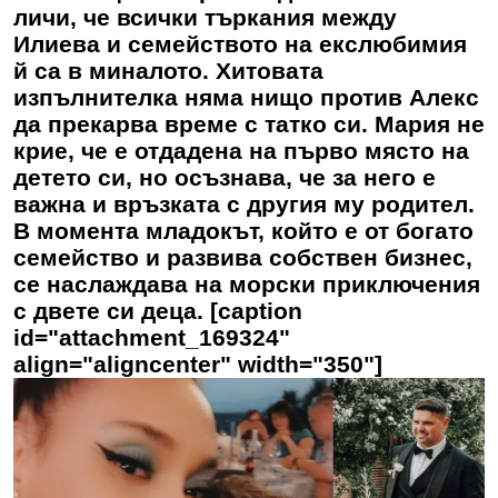
личи, че всички търкания между
Илиева и семейството на екслюбимия
й са в миналото. Хитовата
изпълнителка няма нищо против Алекс
да прекарва време с татко си. Мария не
крие, че е отдадена на първо място на
детето си, но осъзнава, че за него е
важна и връзката с другия му родител.
В момента младокът, който е от богато
семейство и развива собствен бизнес,
се наслаждава на морски приключения
с двете си деца. [caption
id="attachment_169324"
align="aligncenter" width="350"]