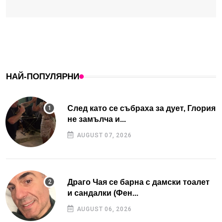
НАЙ-ПОПУЛЯРНИ
След като се събраха за дует, Глория
не замълча и...
AUGUST 07, 2026
Драго Чая се барна с дамски тоалет
и сандалки (Фен...
AUGUST 06, 2026