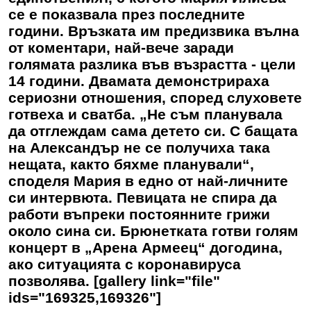
се е показвала през последните
години. Връзката им предизвика вълна
от коментари, най-вече заради
голямата разлика във възрастта - цели
14 години. Двамата демонстрираха
сериозни отношения, според слуховете
готвеха и сватба. „Не съм планувала
да отглеждам сама детето си. С бащата
на Александър не се получиха така
нещата, както бяхме планували“,
споделя Мария в едно от най-личните
си интервюта. Певицата не спира да
работи въпреки постоянните грижи
около сина си. Брюнетката готви голям
концерт в „Арена Армеец“ догодина,
ако ситуацията с коронавируса
позволява. [gallery link="file"
ids="169325,169326"]