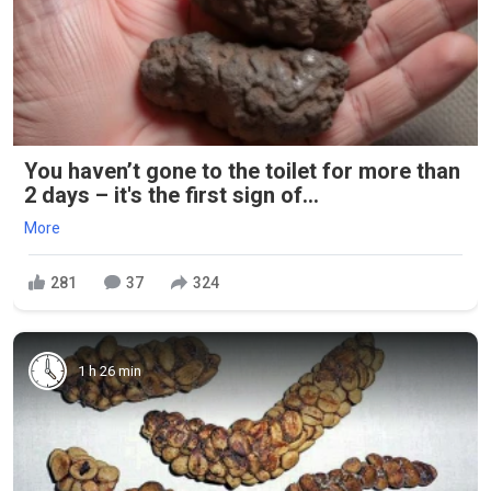
You haven’t gone to the toilet for more than
2 days – it's the first sign of...
More
281
37
324
1 h 26 min