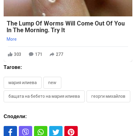
The Lump Of Worms Will Come Out Of You
In The Morning. Try It
More
303
171
277
Тагове:
мария илиева
new
бащата на бебето на мария илиева
георги михайлов
Сподели: