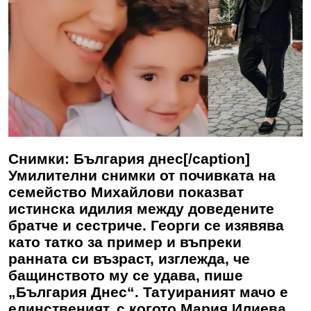
Снимки: България днес[/caption]
Умилителни снимки от почивката на
семейство Михайлови показват
истинска идилия между доведените
братче и сестриче. Георги се изявява
като татко за пример и въпреки
ранната си възраст, изглежда, че
бащинството му се удава, пише
„България Днес“. Татуираният мачо е
единственият, с когото Мария Илиева