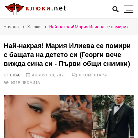
Начало
Клюки
Най-накрая! Мария Илиева се помири с бащата на детето си (Георги вече вижда сина си - Първи общи снимки)
Най-накрая! Мария Илиева се помири
с бащата на детето си (Георги вече
вижда сина си - Първи общи снимки)
ОТ
LISA
AUGUST 10, 2020
0 КОМЕНТАРА
6349 ПРОЧИТА