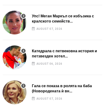
Упс! Меган Маркъл се избъзика с
кралското семейств...
AUGUST 07, 2026
Катедрала с петвековна история и
петзвезден хотел...
AUGUST 06, 2026
Гала се показа в ролята на баба
(Новородената ѝ вн...
AUGUST 07, 2026