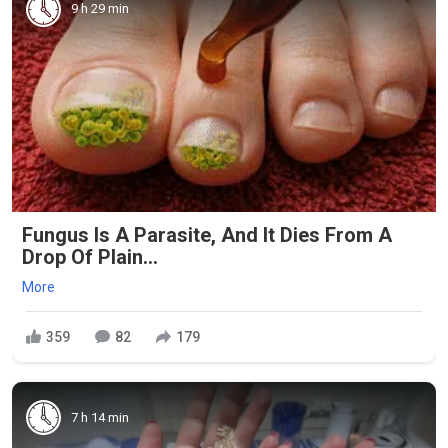
9 h 29 min
Fungus Is A Parasite, And It Dies From A
Drop Of Plain...
More
359
82
179
7 h 14 min