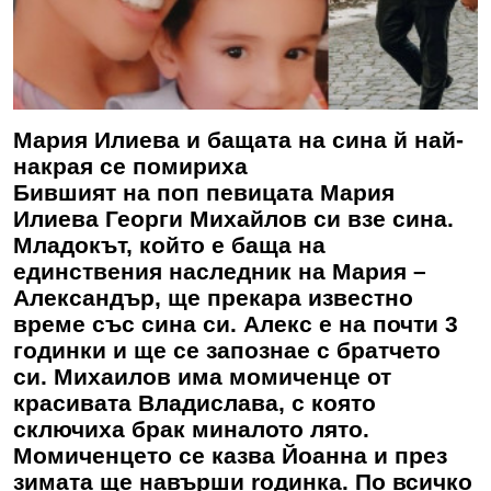
Мария Илиева и бащата на сина й най-
накрая се помириха
Бившият на поп певицата Мария
Илиева Георги Михайлов си взе сина.
Младокът, който е баща на
единствения наследник на Мария –
Александър, ще прекара известно
време със сина си. Алекс е на почти 3
годинки и ще се запознае с братчето
си. Михаилов има момиченце от
красивата Владислава, с която
сключиха брак миналото лято.
Момиченцето се казва Йоанна и през
зимата ще навърши rодинка. По всичко