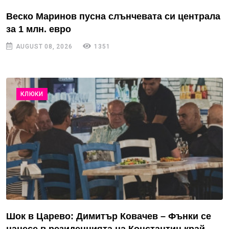
Веско Маринов пусна слънчевата си централа
за 1 млн. евро
AUGUST 08, 2026
1351
КЛЮКИ
Шок в Царево: Димитър Ковачев – Фънки се
нанесе в резиденцията на Константин край