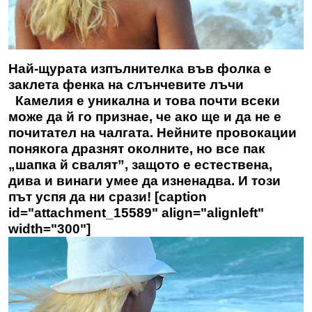
Най-щурата изпълнителка във фолка е
заклета фенка на слънчевите лъчи
Камелия е уникална и това почти всеки
може да й го признае, че ако ще и да не е
почитател на чалгата. Нейните провокации
понякога дразнят околните, но все пак
„шапка й свалят”, защото е естествена,
дива и винаги умее да изненадва. И този
път успя да ни срази! [caption
id="attachment_15589" align="alignleft"
width="300"]