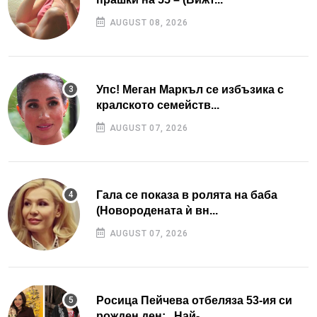
AUGUST 08, 2026
Упс! Меган Маркъл се избъзика с
кралското семейств...
AUGUST 07, 2026
Гала се показа в ролята на баба
(Новородената ѝ вн...
AUGUST 07, 2026
Росица Пейчева отбеляза 53-ия си
рожден ден: „Най-...