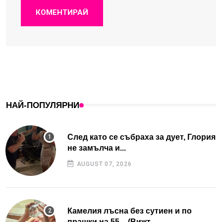
КОМЕНТИРАЙ
НАЙ-ПОПУЛЯРНИ
След като се събраха за дует, Глория
не замълча и...
AUGUST 07, 2026
Камелия лъсна без сутиен и по
прашки на 55 – (Вижт...