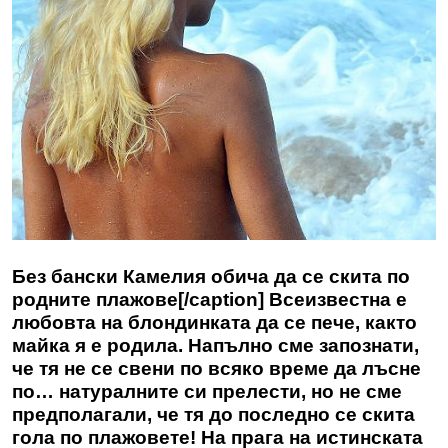
Без бански Камелия обича да се скита по
родните плажове[/caption] Всеизвестна е
любовта на блондинката да се пече, както
майка я е родила. Напълно сме запознати,
че тя не се свени по всяко време да лъсне
по… натуралните си прелести, но не сме
предполагали, че тя до последно се скита
гола по плажовете! На прага на истинската