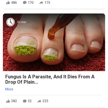
486
170
175
31 min
Fungus Is A Parasite, And It Dies From A
Drop Of Plain...
More
382
52
325