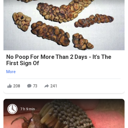
No Poop For More Than 2 Days - It's The
First Sign Of
More
208
73
241
7 h 9 min