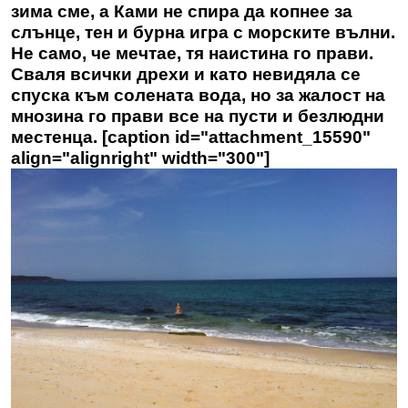
зима сме, а Ками не спира да копнее за
слънце, тен и бурна игра с морските вълни.
Не само, че мечтае, тя наистина го прави.
Сваля всички дрехи и като невидяла се
спуска към солената вода, но за жалост на
мнозина го прави все на пусти и безлюдни
местенца. [caption id="attachment_15590"
align="alignright" width="300"]