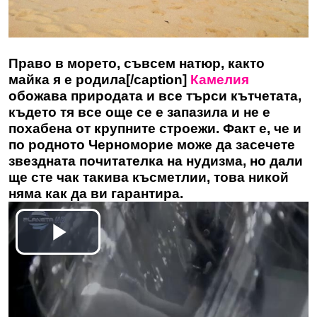
Право в морето, съвсем натюр, както
майка я е родила[/caption]
Камелия
обожава природата и все търси кътчетата,
където тя все още се е запазила и не е
похабена от крупните строежи. Факт е, че и
по родното Черноморие може да засечете
звездната почитателка на нудизма, но дали
ще сте чак такива късметлии, това никой
няма как да ви гарантира.