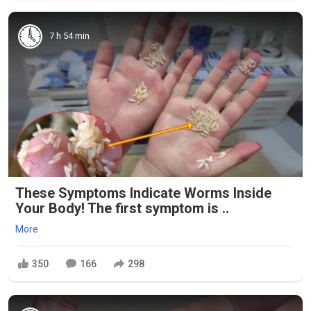
7 h 54 min
These Symptoms Indicate Worms Inside
Your Body! The first symptom is ..
More
350
166
298