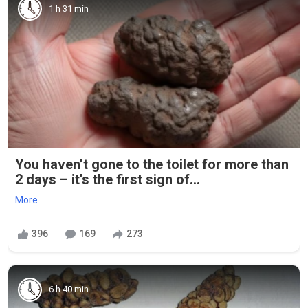
1 h 31 min
You haven’t gone to the toilet for more than
2 days – it's the first sign of...
More
396
169
273
6 h 40 min