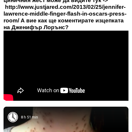
циничния жест може да видите тук ->
http://www.justjared.com/2013/02/25/jennifer-
lawrence-middle-finger-flash-in-oscars-press-
room/ А вие как ще коментирате изцепката
на Дженифър Лорънс?
8 h 51 min