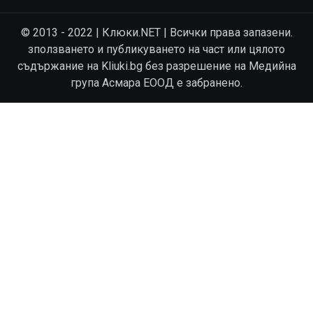
© 2013 - 2022 | Клюки.NET | Всички права запазени.
зползването и публикуването на част или цялото
съдържание на Kliuki.bg без разрешение на Медийна
група Асмара ЕООД е забранено.