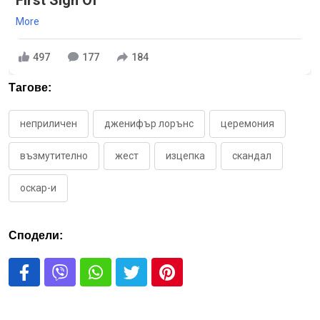
First Sign Of
More
497
177
184
Тагове:
неприличен
дженифър лорънс
церемония
възмутително
жест
изцепка
скандал
оскар-и
Сподели: