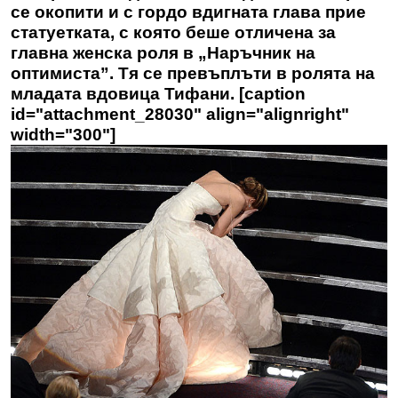
се окопити и с гордо вдигната глава прие
статуетката, с която беше отличена за
главна женска роля в „Наръчник на
оптимиста”. Тя се превъплъти в ролята на
младата вдовица Тифани. [caption
id="attachment_28030" align="alignright"
width="300"]