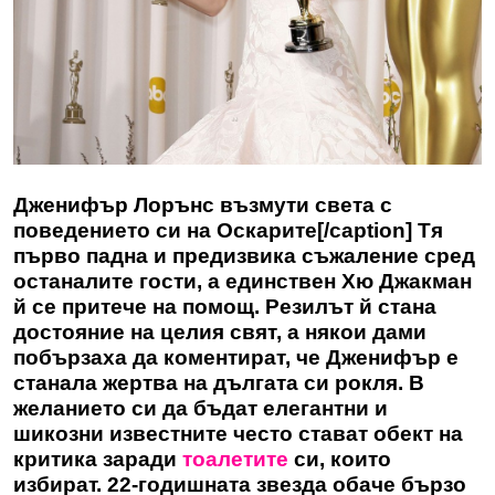
Дженифър Лорънс възмути света с
поведението си на Оскарите[/caption] Тя
първо падна и предизвика съжаление сред
останалите гости, а единствен Хю Джакман
й се притече на помощ. Резилът й стана
достояние на целия свят, а някои дами
побързаха да коментират, че Дженифър е
станала жертва на дългата си рокля. В
желанието си да бъдат елегантни и
шикозни известните често стават обект на
критика заради
тоалетите
си, които
избират. 22-годишната звезда обаче бързо