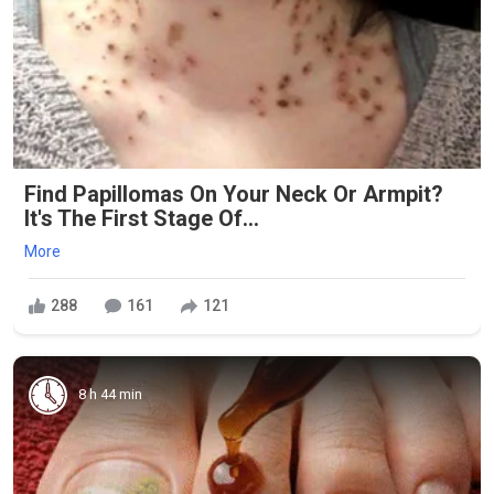
Find Papillomas On Your Neck Or Armpit?
It's The First Stage Of...
More
288
161
121
8 h 44 min