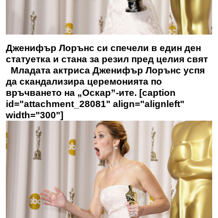
Дженифър Лорънс си спечели в един ден
статуетка и стана за резил пред целия свят
Младата актриса Дженифър Лорънс успя
да скандализира церемонията по
връчването на „Оскар”-ите. [caption
id="attachment_28081" align="alignleft"
width="300"]