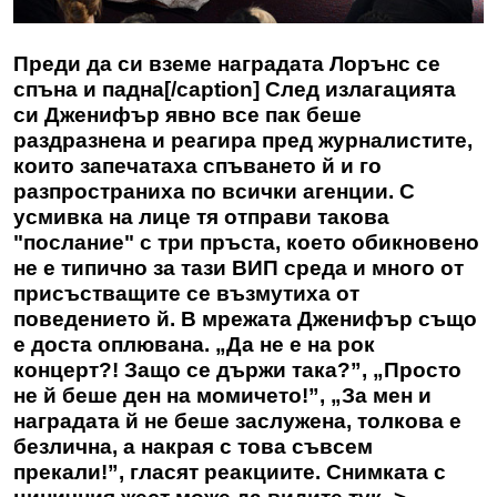
Преди да си вземе наградата Лорънс се
спъна и падна[/caption] След излагацията
си Дженифър явно все пак беше
раздразнена и реагира пред журналистите,
които запечатаха спъването й и го
разпространиха по всички агенции. С
усмивка на лице тя отправи такова
"послание" с три пръста, което обикновено
не е типично за тази ВИП среда и много от
присъстващите се възмутиха от
поведението й. В мрежата Дженифър също
е доста оплювана. „Да не е на рок
концерт?! Защо се държи така?”, „Просто
не й беше ден на момичето!”, „За мен и
наградата й не беше заслужена, толкова е
безлична, а накрая с това съвсем
прекали!”, гласят реакциите. Снимката с