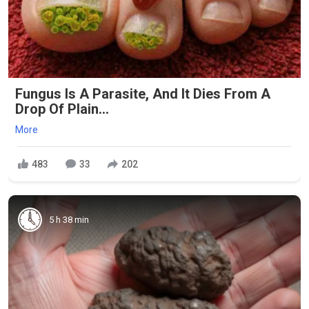
Fungus Is A Parasite, And It Dies From A
Drop Of Plain...
More
483
33
202
5 h 38 min