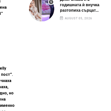
и
годишната ѝ внучка
мена
разтопиха сърцат...
1"
AUGUST 05, 2026
elly
 пост”.
очнаха
ваха,
дно, но
ена
е именно