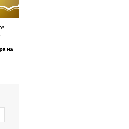
а”
о
ра на