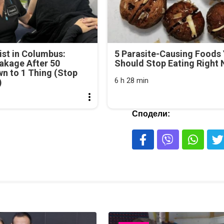
st in Columbus:
5 Parasite-Causing Foods
akage After 50
Should Stop Eating Right
n to 1 Thing (Stop
6 h 28 min
)
Сподели: