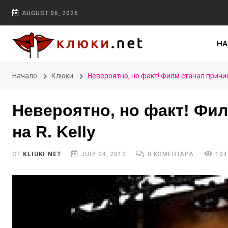
AUGUST 06, 2026
НА
Начало
Клюки
Невероятно, но факт! Филм станал причина
Невероятно, но факт! Фил
на R. Kelly
ОТ
KLIUKI.NET
JULY 04, 2012
0 КОМЕНТАРА
104