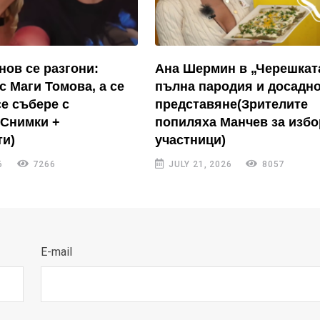
нов се разгони:
Ана Шермин в „Черешкат
с Маги Томова, а се
пълна пародия и досадн
се събере с
представяне(Зрителите
(Снимки +
попиляха Манчев за избо
и)
участници)
6
7266
JULY 21, 2026
8057
E-mail