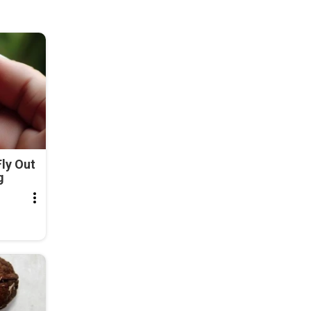
ly Out
g