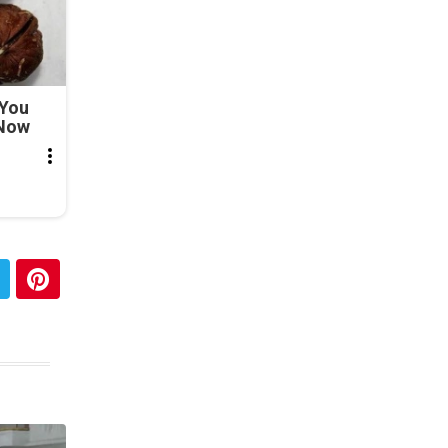
 You
 Now