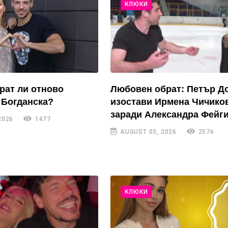
КЛЮКИ
рат ли отново
Любовен обрат: Петър Д
 Богданска?
изостави Ирмена Чичико
заради Александра Фейги
2026
1477
AUGUST 03, 2026
2576
КЛЮКИ