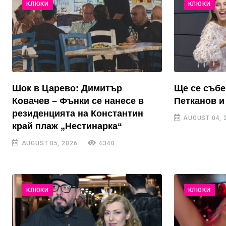
КЛЮКИ
КЛЮКИ
Шок в Царево: Димитър
Ще се събе
Ковачев – Фънки се нанесе в
Петканов и
резиденцията на Константин
AUGUST 04, 
край плаж „Нестинарка“
AUGUST 05, 2026
4340
КЛЮКИ
КЛЮКИ