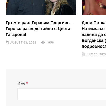
Гръм в рая: Герасим Георгиев –
Дани Петка
Геро се разведе тайно с Цвета
Натиска се 
Гагарова!
надява да 
Богданска 
AUGUST 03, 2026
1050
подробност
JULY 25, 202
Име
*