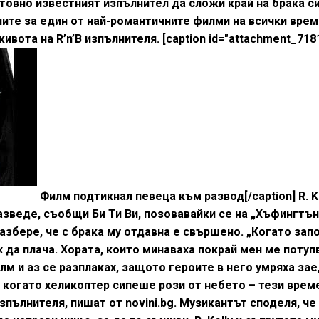
товно известният изпълнител да сложи край на брака с
ите за един от най-романтичните филми на всички вре
вота на R’n’B изпълнителя. [caption id="attachment_718
Филм подтикнал певеца към развод[/caption] R. K
азведе, съобщи Би Ти Ви, позовавайки се на „Хъфингтън
збере, че с брака му отдавна е свършено. „Когато зап
да плача. Хората, които минаваха покрай мен ме потуп
лм и аз се разплаках, защото героите в него умряха зае
, когато хеликоптер сипеше рози от небето – тези врем
зпълнителя, пишат от novini.bg. Музикантът споделя, ч