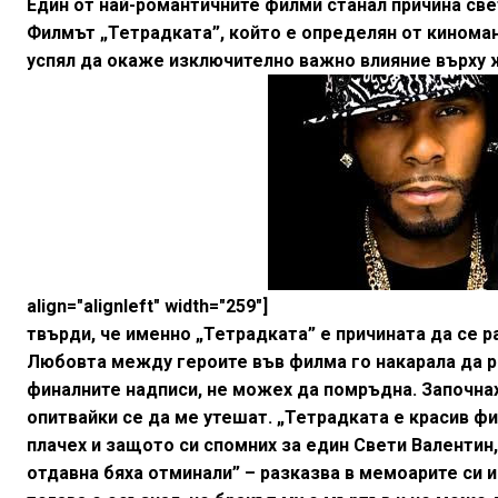
Един от най-романтичните филми станал причина све
Филмът „Тетрадката”, който е определян от киноман
успял да окаже изключително важно влияние върху жи
align="alignleft" width="259"]
твърди, че именно „Тетрадката” е причината да се р
Любовта между героите във филма го накарала да ра
финалните надписи, не можех да помръдна. Започнах 
опитвайки се да ме утешат. „Тетрадката е красив фи
плачех и защото си спомних за един Свети Валентин
отдавна бяха отминали” – разказва в мемоарите си и