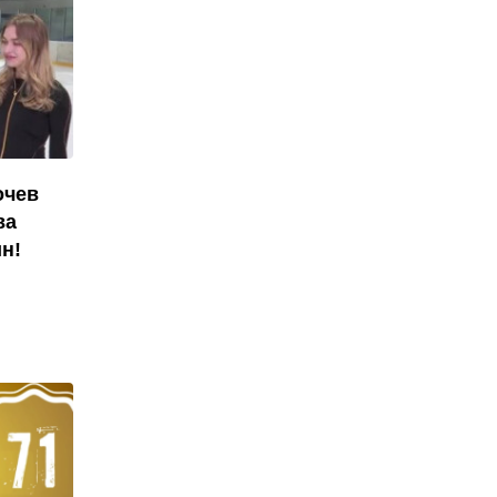
очев
ва
н!