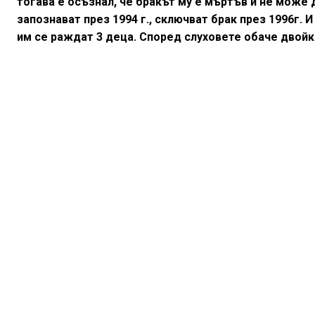
тогава е осъзнал, че бракът му е мъртъв и не може да
запознават през 1994 г., сключват брак през 1996г. 
им се раждат 3 деца. Според слуховете обаче двой