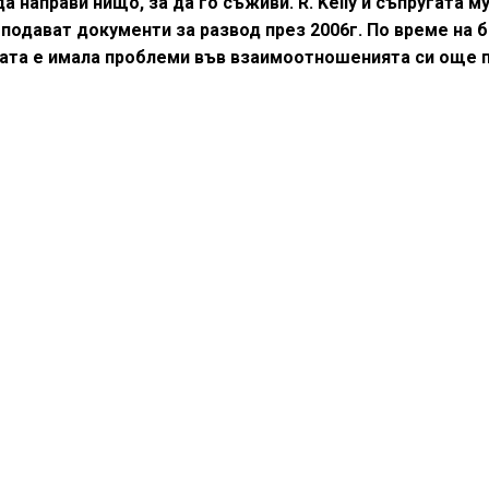
 направи нищо, за да го съживи. R. Kelly и съпругата му
И подават документи за развод през 2006г. По време на 
ката е имала проблеми във взаимоотношенията си още 