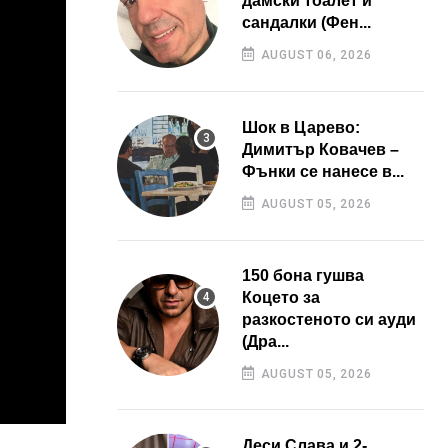
дамски тоалет и
сандалки (Фен...
AUGUST 06, 2026
Шок в Царево:
Димитър Ковачев –
Фънки се нанесе в...
AUGUST 05, 2026
150 бона гушва
Коцето за
разкостеното си ауди
(Дра...
AUGUST 05, 2026
Деси Слава и 2-