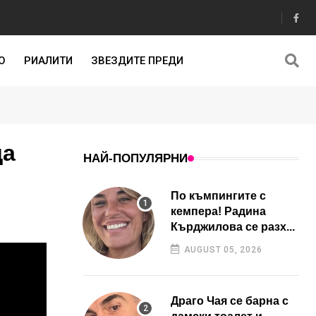
О
РИАЛИТИ
ЗВЕЗДИТЕ ПРЕДИ
да
НАЙ-ПОПУЛЯРНИ
По къмпингите с
кемпера! Радина
Кърджилова се разх...
AUGUST 05, 2026
Драго Чая се барна с