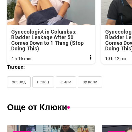
Gynecologist in Columbus:
Gynecologi
Bladder Leakage After 50
Bladder Le
Comes Down to 1 Thing (Stop
Comes Dow
Doing This)
Doing This
4 h 15 min
10 h 12 min
Тагове:
развод
певец
филм
ар кели
Още от Клюки