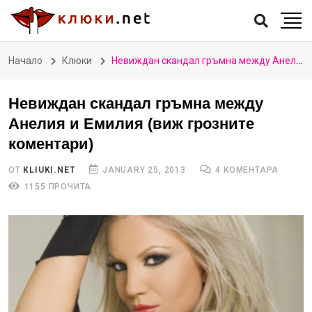
Начало
Клюки
Невиждан скандал гръмна между Анелия и Емилия (виж грозните коментари)
Невиждан скандал гръмна между
Анелия и Емилия (виж грозните
коментари)
ОТ
KLIUKI.NET
JANUARY 25, 2013
4 КОМЕНТАРА
1155 ПРОЧИТА