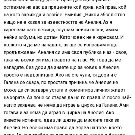
оставяме на вас да прецените кой крив, кой прав, кой
на кого завижда и злобее. Емилия: „Никой абсолютно
нищо не е казал за известността на Анелия. Аз я
харесвам като певица, слушам нейни песни, имам
нейни албуми, но дотам. Като човек не я харесвам. И
колкото и да ме нападате, аз ще се изправям и ще
продължавам. Анелия си има своя публика и аз - своя,
така че всеки си има правото на глас. Но това да ме
нападате, без дори да знаете що за човек е Анелия,
просто е невъзпитано. Ако не сте чули, тя дори и с
Галена се скара, по простата причина, че Анелия не
може да си затваря устата и коментира личния живот
на хората. Аз поне се старая да не го правя. И после най-
нагло заявява, че няма да играе в цирка на Галена. Ами
тогава и аз няма да играя в цирка на Анелия. Ако
знаехте истината, едва ли щяхте да мислите така за
Анелия. Но всеки има право да вярва на това, което