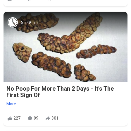
5 h 49 min
No Poop For More Than 2 Days - It's The
First Sign Of
More
227
99
301