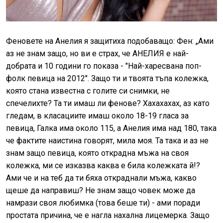
Феновете на Анелия я защитиха подобаващо: Фен: „Ами
аз не знам защо, но ви е страх, че АНЕЛИЯ е най-
добрата и 10 години го показа - "Най-харесвана поп-
фолк певица на 2012". Защо ти и твоята тъпа колежка,
която стана известна с голите си снимки, не
спечелихте? Та ти имаш ли фенове? Хахахахах, аз като
гледам, в класациите имаш около 18-19 гласа за
певица, Галка има около 115, а Анелия има над 180, така
че фактите наистина говорят, мила моя. Та така и аз не
знам защо певица, която открадна мъжа на своя
колежка, ми се изказва каква е била колежката й!?
Ами че и на теб да ти бяха откраднали мъжа, какво
щеше да направиш? Не знам защо човек може да
намрази своя любимка (това беше ти) - ами поради
простата причина, че е нагла нахална лицемерка. Защо