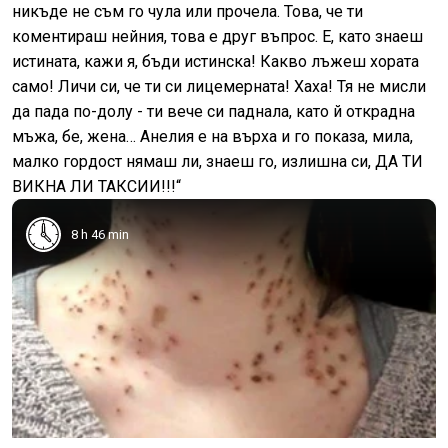
никъде не съм го чула или прочела. Това, че ти
коментираш нейния, това е друг въпрос. Е, като знаеш
истината, кажи я, бъди истинска! Какво лъжеш хората
само! Личи си, че ти си лицемерната! Хаха! Тя не мисли
да пада по-долу - ти вече си паднала, като й открадна
мъжа, бе, жена… Анелия е на върха и го показа, мила,
малко гордост нямаш ли, знаеш го, излишна си, ДА ТИ
ВИКНА ЛИ ТАКСИИ!!!“
8 h 46 min