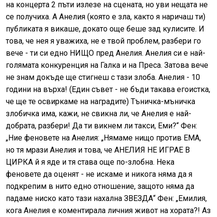
на концерта 2 пъти излезе на сцената, но уви нещата не
се получиха. А Анелия (която е зла, както я наричаш ти)
публиката я викаше, докато още беше зад кулисите. И
това, че нея я уважиха, не е твой проблем, разбери го
вече - ти си едно НИЩО пред Анелия. Анелия си е най-
голямата конкуренция на Галка и на Преса. Затова вече
не знам докъде ще стигнеш с тази злоба. Анелия - 10
години на върха! (Един съвет - не бъди такава егоистка,
че ще те освиркаме на наградите) Тъничка-мъничка
злобичка има, кажи, не свикна ли, че Анелия е най-
добрата, разбери! Да ти викнем ли такси, Еми?“ Фен:
„Ние феновете на Анелия: „Нямаме нищо против ЕМА,
но тя мрази Анелия и това, че АНЕЛИЯ НЕ ИГРАЕ В
ЦИРКА й я яде и тя става още по-злобна. Нека
феновете да оценят - не искаме и никога няма да я
подкрепим в нито едно отношение, защото няма да
падаме ниско като тази нахална ЗВЕЗДА“ Фен: „Емилия,
кога Анелия е коментирала личния живот на хората?! Аз