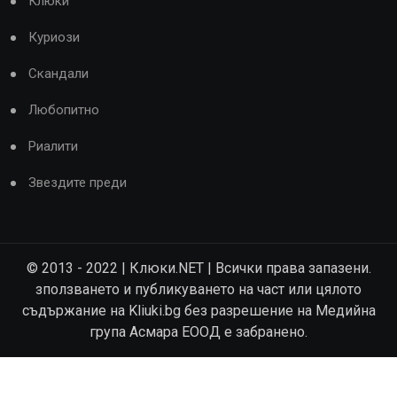
Клюки
Куриози
Скандали
Любопитно
Риалити
Звездите преди
© 2013 - 2022 | Клюки.NET | Всички права запазени.
зползването и публикуването на част или цялото
съдържание на Kliuki.bg без разрешение на Медийна
група Асмара ЕООД е забранено.