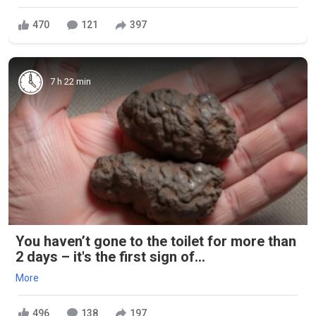
470
121
397
7 h 22 min
You haven’t gone to the toilet for more than
2 days – it's the first sign of...
More
496
138
197