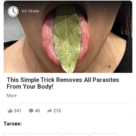
3 h 19 min
This Simple Trick Removes All Parasites
From Your Body!
More
341
40
210
Тагове: