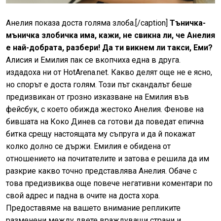
Анелия показа доста голяма злоба.[/caption]
Тъничка-
мъничка злобичка има, кажи, не свикна ли, че Анелия
е най-добрата, разбери! Да ти викнем ли такси, Еми?
Алисия и Емилия пак се вкопчиха една в друга.
издадоха ни от HotArena.net. Какво делят още не е ясно,
но спорът е доста голям. Този път скандалът беше
предизвикан от грозно изказване на Емилия във
фейсбук, с което обижда жестоко Анелия. Фенове на
бившата на Коко Динев са готови да поведат епична
битка срещу настоящата му съпруга и да й покажат
колко долно се държи. Емилия е обидена от
отношението на почитателите и затова е решила да им
разкрие какво точно представлява Анелия. Обаче с
това предизвиква още повече негативни коментари по
свой адрес и падна в очите на доста хора.
Предоставяме на вашето внимание репликите
разменени между двете враждуващи страни и