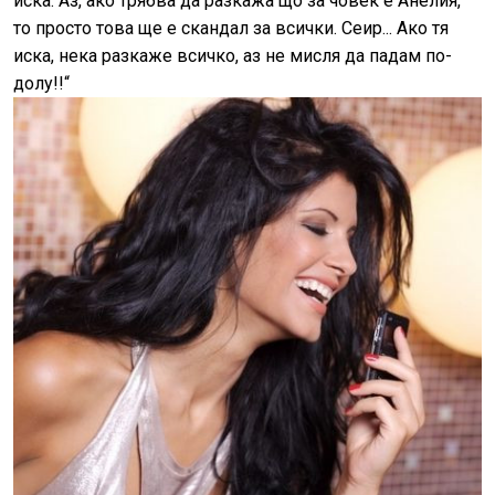
иска. Аз, ако трябва да разкажа що за човек е Анелия,
то просто това ще е скандал за всички. Сеир... Ако тя
иска, нека разкаже всичко, аз не мисля да падам по-
долу!!“