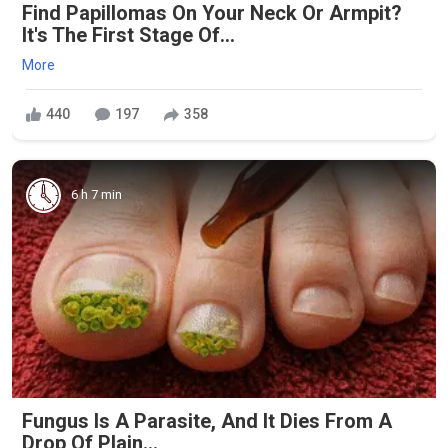
Find Papillomas On Your Neck Or Armpit?
It's The First Stage Of...
More
440
197
358
6 h 7 min
Fungus Is A Parasite, And It Dies From A
Drop Of Plain...