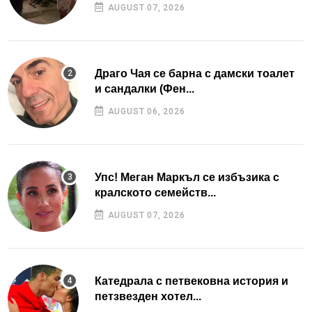
AUGUST 07, 2026
Драго Чая се барна с дамски тоалет
и сандалки (Фен...
AUGUST 06, 2026
Упс! Меган Маркъл се избъзика с
кралското семейств...
AUGUST 07, 2026
Катедрала с петвековна история и
петзвезден хотел...