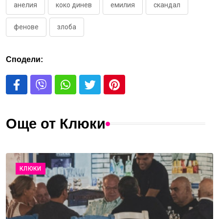
анелия
коко динев
емилия
скандал
фенове
злоба
Сподели:
Още от Клюки
КЛЮКИ