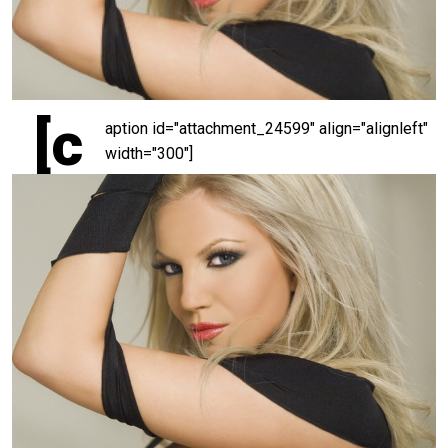
[c
aption id="attachment_24599" align="alignleft"
width="300"]