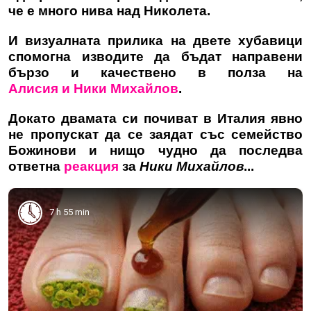
че е много нива над Николета.
И визуалната прилика на двете хубавици
спомогна изводите да бъдат направени
бързо и качествено в полза на
Алисия и Ники Михайлов
.
Докато двамата си почиват в Италия явно
не пропускат да се заядат със семейство
Божинови и нищо чудно да последва
ответна
реакция
за
Ники Михайлов
...
7 h 55 min