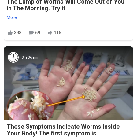
The Lump of Worms Will Come Out of You
in The Morning. Try it
More
398
69
115
3 h 36 min
These Symptoms Indicate Worms Inside
Your Body! The first symptom is ..