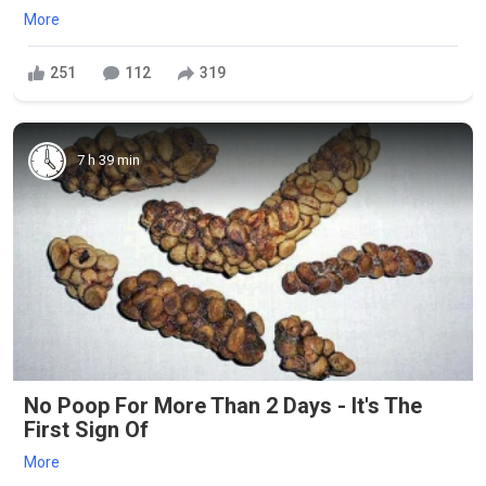
More
251
112
319
7 h 39 min
No Poop For More Than 2 Days - It's The
First Sign Of
More