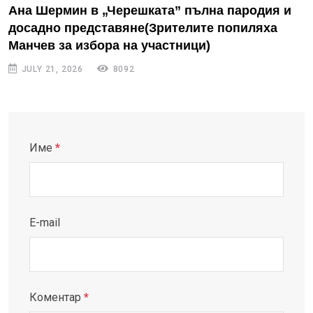
Ана Шермин в „Черешката” пълна пародия и
досадно представяне(Зрителите попиляха
Манчев за избора на участници)
JULY 21, 2026
8092
Име
*
E-mail
Коментар
*