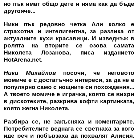
но пък имат общо дете и няма как да бъде
другояче...
Ники пък редовно четка Али колко е
страхотна и интелигентна, за разлика от
актуалните кухи красавици. И изведнъж в
ролята на вторите се озова самата
Николета Лозанова, писа изданието
HotArena.net
.
Ники Михайлов
посочи, че неговото
момиче е с достатъчно интереси, за да не е
популярно само с нощните си похождения...
А твоето момиче е играчка, която се вихри
в дискотеките, разкрива кофти картинката,
която жегна Николета.
Разбира се, не закъсняха и коментарите.
Потребителите веднага се светнаха за кого
иде реч и побързаха да похвалят Алисия,