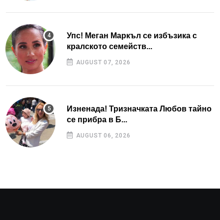
Упс! Меган Маркъл се избъзика с
кралското семейств...
AUGUST 07, 2026
Изненада! Тризначката Любов тайно
се прибра в Б...
AUGUST 06, 2026