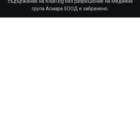
съдържание на Kliuki.bg без разрешение на Медийна
група Асмара ЕООД е забранено.