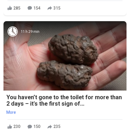
285
154
315
11 h 29 min
You haven’t gone to the toilet for more than
2 days – it's the first sign of...
More
230
150
235