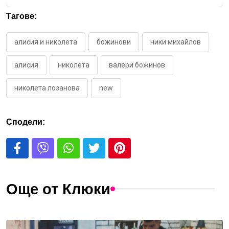
Тагове:
алисия и николета
божинови
ники михайлов
алисия
николета
валери божинов
николета лозанова
new
Сподели:
Още от Клюки