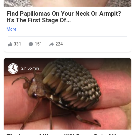
Find Papillomas On Your Neck Or Armpit?
It's The First Stage Of...
More
331
151
224
2 h 55 min