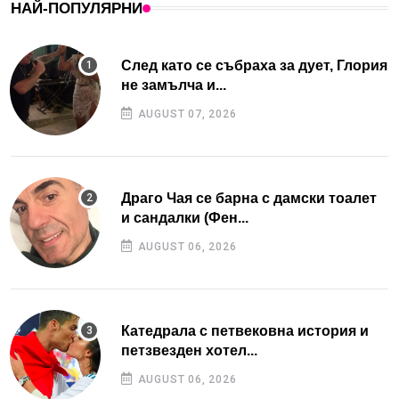
НАЙ-ПОПУЛЯРНИ
След като се събраха за дует, Глория
не замълча и...
AUGUST 07, 2026
Драго Чая се барна с дамски тоалет
и сандалки (Фен...
AUGUST 06, 2026
Катедрала с петвековна история и
петзвезден хотел...
AUGUST 06, 2026