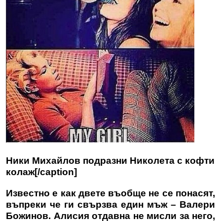
Ники Михайлов подразни Николета с кофти
колаж[/caption]
Известно е как двете въобще не се понасят,
въпреки че ги свързва един мъж – Валери
Божинов. Алисия отдавна не мисли за него,