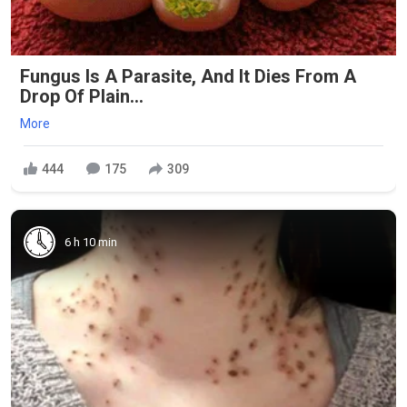
Fungus Is A Parasite, And It Dies From A
Drop Of Plain...
More
444
175
309
6 h 10 min