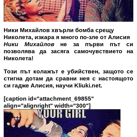
Ники Михайлов хвърли бомба срещу
Николета, изкара я много по-зле от Алисия
Ники Михайлов
не за първи път си
позволява да засяга самочувствието на
Николета!
Този път колажът е убийствен, защото се
стигна дотам да сравни нея с настоящото
си гадже Алисия, научи
Kliuki.net
.
[caption id="attachment_69855"
align="alignright" width="300"]