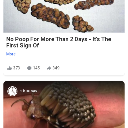
No Poop For More Than 2 Days - It's The
First Sign Of
More
373
145
349
2 h 36 min