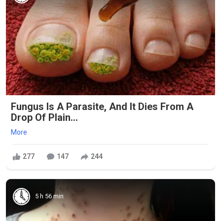
Fungus Is A Parasite, And It Dies From A
Drop Of Plain...
More
277
147
244
5 h 56 min