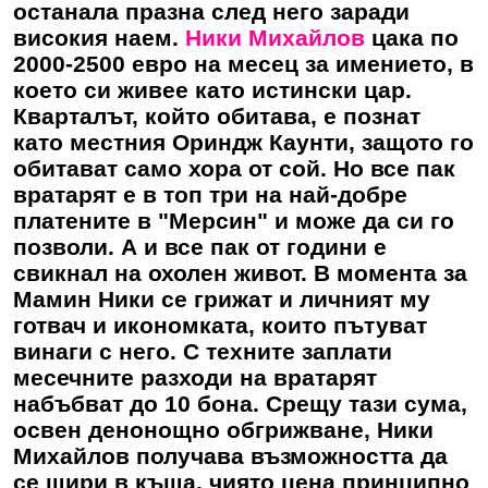
останала празна след него заради
високия наем.
Ники Михайлов
цака по
2000-2500 евро на месец за имението, в
което си живее като истински цар.
Кварталът, който обитава, е познат
като местния Ориндж Каунти, защото го
обитават само хора от сой. Но все пак
вратарят е в топ три на най-добре
платените в "Мерсин" и може да си го
позволи. А и все пак от години е
свикнал на охолен живот. В момента за
Мамин Ники се грижат и личният му
готвач и икономката, които пътуват
винаги с него. С техните заплати
месечните разходи на вратарят
набъбват до 10 бона. Срещу тази сума,
освен денонощно обгрижване,
Ники
Михайлов
получава възможността да
се шири в къща, чиято цена принципно