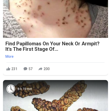
Find Papillomas On Your Neck Or Armpit?
It's The First Stage Of...
More
231
57
200
8 h 19 min