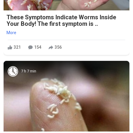
These Symptoms Indicate Worms Inside
Your Body! The first symptom is ..
More
321
154
356
7 h 7 min