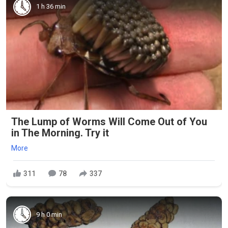
1 h 36 min
The Lump of Worms Will Come Out of You
in The Morning. Try it
More
311
78
337
9 h 0 min