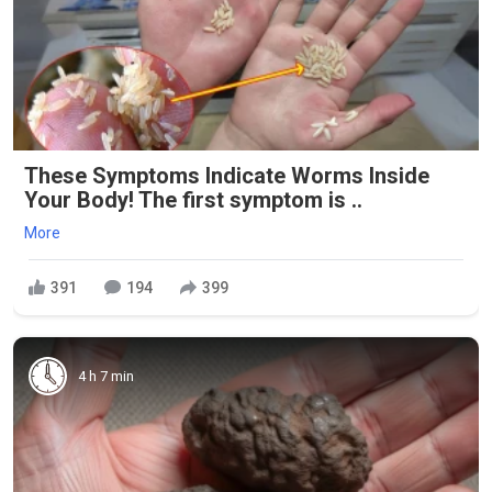
These Symptoms Indicate Worms Inside
Your Body! The first symptom is ..
More
391
194
399
4 h 7 min