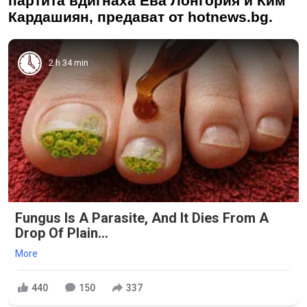
партита вдигнаха Ева Лонгория и Ким
Кардашиян, предават от hotnews.bg.
2 h 34 min
Fungus Is A Parasite, And It Dies From A
Drop Of Plain...
More
440
150
337