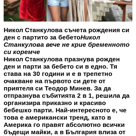
Никол Станкулова съчета рождения си
ден с партито за бебето
Никол
Станкулова вече не крие бременното
си коремче
Никол Станкулова празнува рожден
ден и парти за бебето си в едно. Тя
става на 30 години и е в трепетно
очакване на първото си дете от
приятеля си Теодор Минев. За да
отпразнува събитията 2 в 1, решила да
организира приказно и красиво
бебешко парти. Най-интересното е, че
това е американски тренд, като в
Америка го правят абсолютно всички
бъдещи майки, а в България влиза от