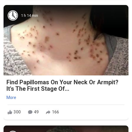
1 h 14 min
Find Papillomas On Your Neck Or Armpit?
It's The First Stage Of...
More
300
49
166