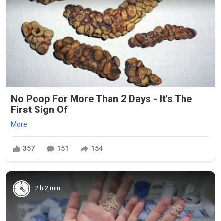
No Poop For More Than 2 Days - It's The
First Sign Of
More
357
151
154
2 h 2 min