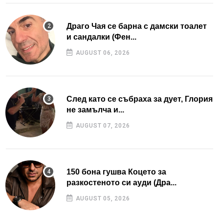
Драго Чая се барна с дамски тоалет
и сандалки (Фен...
AUGUST 06, 2026
След като се събраха за дует, Глория
не замълча и...
AUGUST 07, 2026
150 бона гушва Коцето за
разкостеното си ауди (Дра...
AUGUST 05, 2026