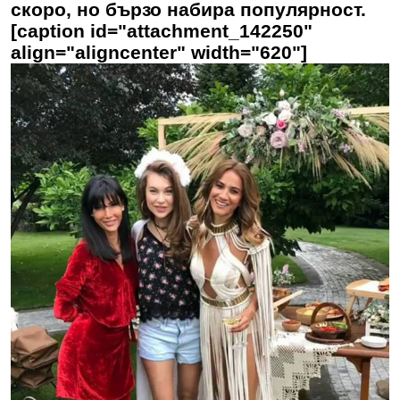
скоро, но бързо набира популярност.
[caption id="attachment_142250"
align="aligncenter" width="620"]