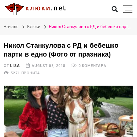
Начало
Клюки
Никол Станкулова с РД и бебешко парти в едно (Фото от празника)
Никол Станкулова с РД и бебешко
парти в едно (Фото от празника)
ОТ
LISA
AUGUST 08, 2018
0 КОМЕНТАРА
5271 ПРОЧИТА