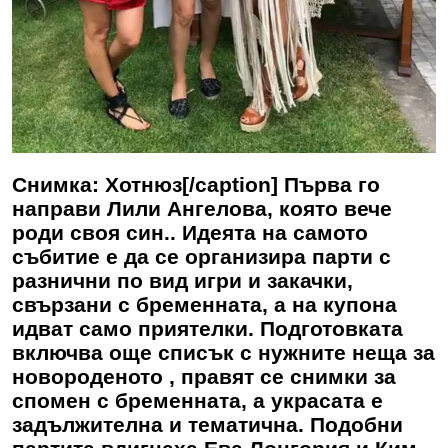
Снимка: Хотнюз[/caption] Първа го
направи Лили Ангелова, която вече
роди своя син.. Идеята на самото
събитие е да се организира парти с
разнични по вид игри и закачки,
свързани с бременната, а на купона
идват само приятелки. Подготовката
включва още списък с нужните неща за
новороденото , правят се снимки за
спомен с бременната, а украсата е
задължителна и тематична. Подобни