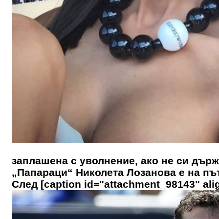
заплашена с уволнение, ако не си държи
„Папараци“ Николета Лозанова е на път
След [caption id="attachment_98143" alig