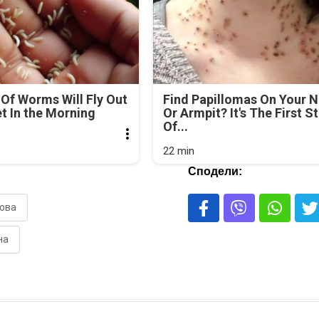
Of Worms Will Fly Out
Find Papillomas On Your 
et In the Morning
Or Armpit? It's The First S
Of...
22 min
Сподели:
ова
на