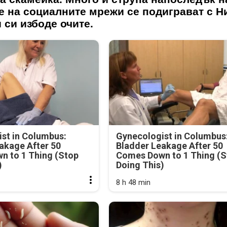
е на социалните мрежи се подиграват с Н
и си избоде очите.
st in Columbus:
Gynecologist in Columbus
akage After 50
Bladder Leakage After 50
n to 1 Thing (Stop
Comes Down to 1 Thing (S
)
Doing This)
8 h 48 min