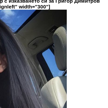
ф с изказването си за Григор Димитров
ignleft" width="300"]