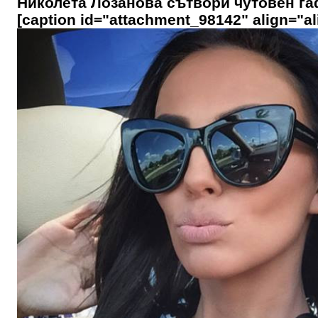
Николета Лозанова сътвори чутовен га
[caption id="attachment_98142" align="al