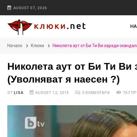
AUGUST 07, 2026
НА
Начало
Клюки
Николета аут от Би Ти Ви заради скандал
Николета аут от Би Ти Ви
(Уволняват я наесен ?)
ОТ
LISA
AUGUST 12, 2015
3 КОМЕНТАРА
707 П