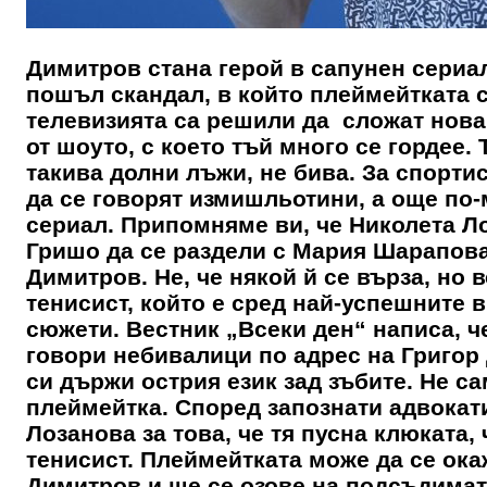
Димитров стана герой в сапунен сериал
пошъл скандал, в който плеймейтката са
телевизията са решили да сложат нова 
от шоуто, с което тъй много се гордее. 
такива долни лъжи, не бива. За спортис
да се говорят измишльотини, а още по-
сериал. Припомняме ви, че Николета Ло
Гришо да се раздели с Мария Шарапова.
Димитров. Не, че някой й се върза, но
тенисист, който е сред най-успешните в
сюжети. Вестник „Всеки ден“ написа, ч
говори небивалици по адрес на Григор 
си държи острия език зад зъбите. Не 
плеймейтка. Според запознати адвокат
Лозанова за това, че тя пусна клюката,
тенисист. Плеймейтката може да се ок
Димитров и ще се озове на подсъдимат