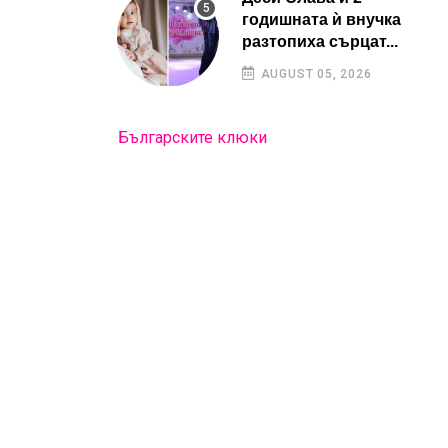
годишната ѝ внучка
разтопиха сърцат...
AUGUST 05, 2026
Българските клюки