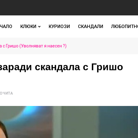
ЧАЛО
КЛЮКИ
КУРИОЗИ
СКАНДАЛИ
ЛЮБОПИТН
а с Гришо (Уволняват я наесен ?)
 заради скандала с Гришо
РОЧИТА