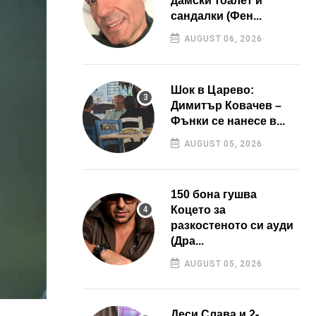
дамски тоалет и
сандалки (Фен...
AUGUST 06, 2026
Шок в Царево:
Димитър Ковачев –
Фънки се нанесе в...
AUGUST 05, 2026
150 бона гушва
Коцето за
разкостеното си ауди
(Дра...
AUGUST 05, 2026
Деси Слава и 2-