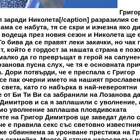
Григо
 заради Николета[/caption] разразилия се
ма се набута, тя се скри и изчезна яко ди
водеща през новия сезон и Николета ще е
То бива да се правят леки закачки, но чак 
т, който е гордост за нашата страна е поз
малко да го превръщат в герой на сапуне
занова пусна слух, че тя е основната пр
 Дори потвърди, че е преспала с Григор
 все пак очерни името на нашият прославе
 света, като го набърка в най-невероятни
е от Би Ти Ви са забранили на Лозанова д
Димитров и са я заплашили с уволнение, 
само уволнение заплашва пловдивската
ите на Григор Димитров ще заведат дело 
 че е правила секс със световно известния
аже обвиняема за уронване престижа на Г
а скамейка. Много й струпа напоследък н