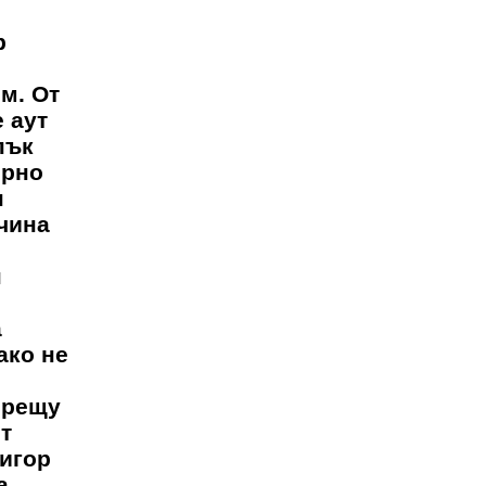
р
м. От
 аут
пък
орно
н
ичина
н
а
ако не
срещу
т
ригор
а