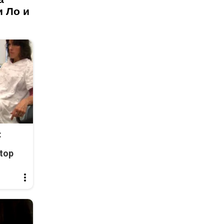
и Ло и
:
top