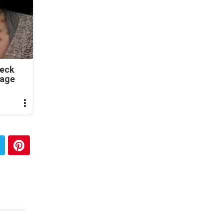
Neck
tage