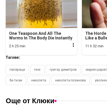
One Teaspoon And All The
The Horde 
Worms In The Body Die Instantly
Like a Bull
2 h 25 min
11 h 32 min
Тагове:
папараци
new
григор димитров
мария шарап
би ти ви
николета
николета лозанова
уволне
Още от Клюки