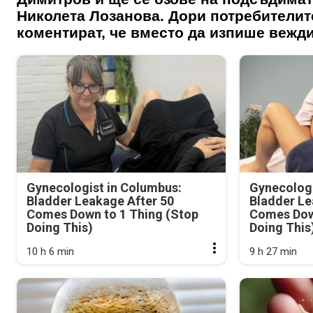
Николета Лозанова. Дори потребителит
коментират, че вместо да изпише вежд
Gynecologist in Columbus:
Gynecologi
Bladder Leakage After 50
Bladder Le
Comes Down to 1 Thing (Stop
Comes Dow
Doing This)
Doing This
10 h 6 min
9 h 27 min