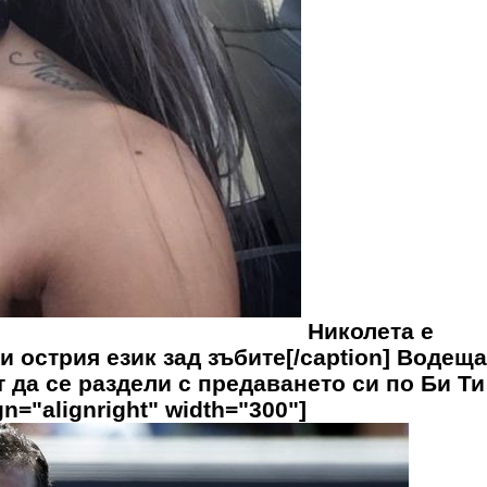
Николета е
 острия език зад зъбите[/caption] Водеща
 да се раздели с предаването си по Би Ти
n="alignright" width="300"]