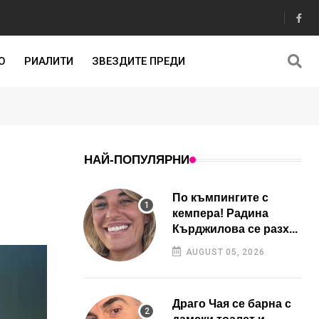
О
РИАЛИТИ
ЗВЕЗДИТЕ ПРЕДИ
НАЙ-ПОПУЛЯРНИ
По къмпингите с
кемпера! Радина
Кърджилова се разх...
AUGUST 05, 2026
Драго Чая се барна с