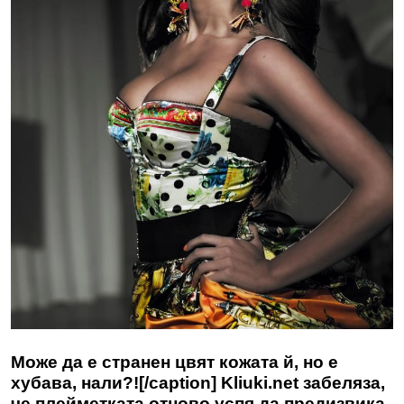
Може да е странен цвят кожата й, но е
хубава, нали?![/caption] Kliuki.net забеляза,
че плейметката отново успя да предизвика