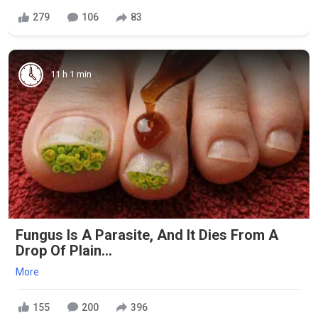
279
106
83
11 h 1 min
Fungus Is A Parasite, And It Dies From A
Drop Of Plain...
More
155
200
396