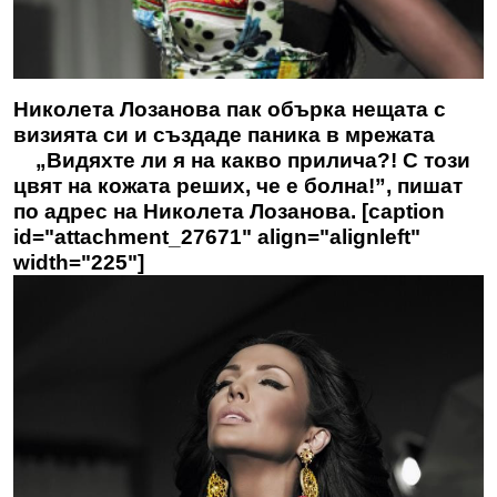
Николета Лозанова пак обърка нещата с
визията си и създаде паника в мрежата
„Видяхте ли я на какво прилича?! С този
цвят на кожата реших, че е болна!”, пишат
по адрес на Николета Лозанова. [caption
id="attachment_27671" align="alignleft"
width="225"]