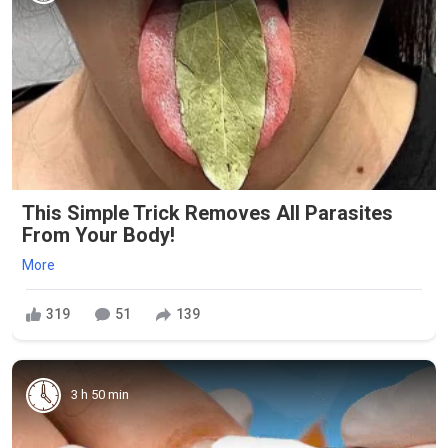
This Simple Trick Removes All Parasites
From Your Body!
More
319
51
139
3 h 50 min