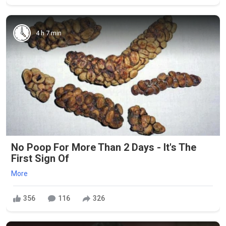
4 h 7 min
No Poop For More Than 2 Days - It's The
First Sign Of
More
356
116
326