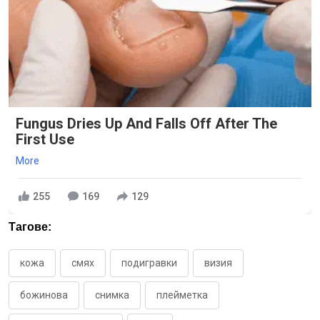
Fungus Dries Up And Falls Off After The
First Use
More
255
169
129
Тагове:
кожа
смях
подигравки
визия
божинова
снимка
плейметка