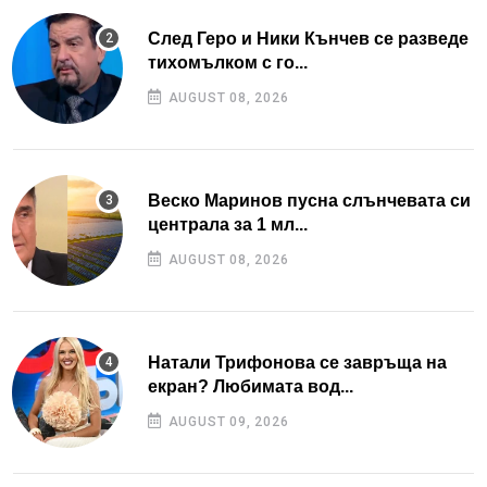
След Геро и Ники Кънчев се разведе
тихомълком с го...
AUGUST 08, 2026
Веско Маринов пусна слънчевата си
централа за 1 мл...
AUGUST 08, 2026
Натали Трифонова се завръща на
екран? Любимата вод...
AUGUST 09, 2026