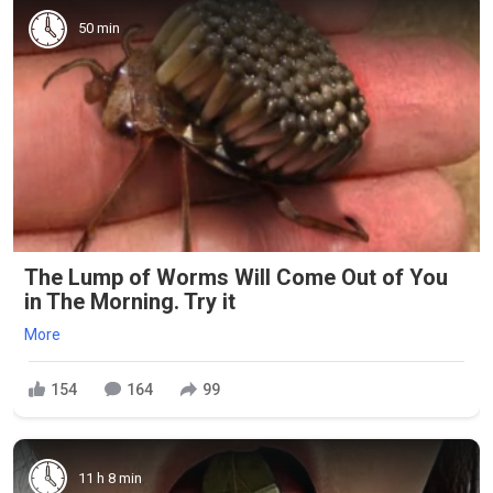
50 min
The Lump of Worms Will Come Out of You
in The Morning. Try it
More
154
164
99
11 h 8 min