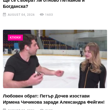
Ще се съберат ли отново Петканов и
Богданска?
AUGUST 04, 2026
1603
КЛЮКИ
Любовен обрат: Петър Дочев изостави
Ирмена Чичикова заради Александра Фейгин!