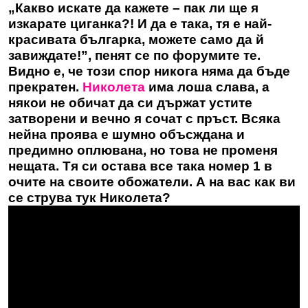
„Какво искате да кажете – пак ли ще я
изкарате циганка?! И да е така, тя е най-
красивата българка, можете само да й
завиждате!”, пенят се по форумите те.
Видно е, че този спор никога няма да бъде
прекратен.
Николета
има лоша слава, а
някои не обичат да си държат устите
затворени и вечно я сочат с пръст. Всяка
нейна проява е шумно объсждана и
предимно оплювана, но това не променя
нещата. Тя си остава все така номер 1 в
очите на своите обожатели. А на вас как ви
се струва тук Николета?