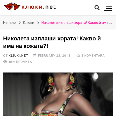
Начало
Клюки
Николета изплаши хората! Какво й има на кожата?!
Николета изплаши хората! Какво й
има на кожата?!
ОТ
KLIUKI.NET
FEBRUARY 22, 2013
3 КОМЕНТАРА
889 ПРОЧИТА