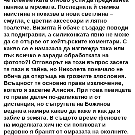
паника в мрежата. Последната й снимка
наистина я показва в нова светлина –
смугла, с цветни аксесоари и лятно
тоалетче. Визията й обаче създаде поводи
за подигравки, а силиконката явно не може
да се отърве от хейтърските коментари. С
какво се е намазала да изглежда така или
пък всичко е заради обработката на
фотото?! Отговорът на този въпрос засега
тя пази в тайна, но Николета поначало не
обича да отвръща на грозните злословия.
Всъщност тя основно прави изключение,
когато я засегне Алисия. При това певицата
го прави далеч по-деликатно и от
дистанция, но съпругата на Божинов
веднага намира какво да каже и как да я
забие в земята. В същото време феновете
на моделката хич не си поплюват и
редовно я бранят от омразата на околните.