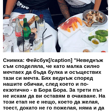
Снимка: Фейсбук[/caption] "Неведнъж
съм споделяла, че като малка силно
мечтаех да бъда булка и осъществих
тази си мечта. Бях веднъж според
нашите обичаи, след което и по-
екзотично - в Бора Бора. За трети път
не искам да ви оставям в очакване. На
този етап не е нещо, което да желая,
тоест, докато не го пожелая, няма и да