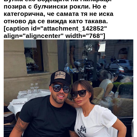
позира с булчински рокли. Но е
категорична, че самата тя не иска
отново да се вижда като такава.
[caption id="attachment_142852"
align="aligncenter" width="768"]