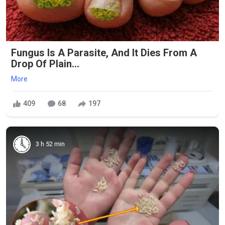
Fungus Is A Parasite, And It Dies From A
Drop Of Plain...
More
409
68
197
3 h 52 min