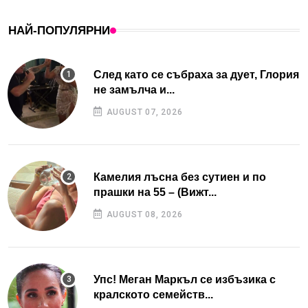
НАЙ-ПОПУЛЯРНИ
След като се събраха за дует, Глория
не замълча и...
AUGUST 07, 2026
Камелия лъсна без сутиен и по
прашки на 55 – (Вижт...
AUGUST 08, 2026
Упс! Меган Маркъл се избъзика с
кралското семейств...