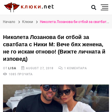
Начало
Клюки
Николета Лозанова би отбой за сватбата с Ники М: Вече бях женена, не го искам отново! (Вижте личната й изповед)
Николета Лозанова би отбой за
сватбата с Ники М: Вече бях женена,
не го искам отново! (Вижте личната й
изповед)
ОТ
LISA
AUGUST 27, 2018
1 КОМЕНТАРА
1085 ПРОЧИТА