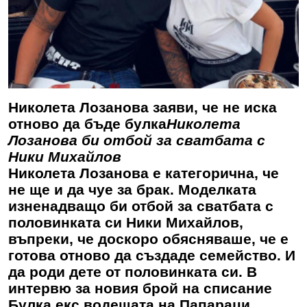
Николета Лозанова заяви, че не иска
отново да бъде булка
Николета
Лозанова би отбой за сватбата с
Ники Михайлов
Николета Лозанова е категорична, че
не ще и да чуе за брак. Моделката
изненадващо би отбой за сватбата с
половинката си Ники Михайлов,
въпреки, че доскоро обясняваше, че е
готова отново да създаде семейство. И
да роди дете от половинката си. В
интервю за новия брой на списание
Булка екс водещата на Папараци