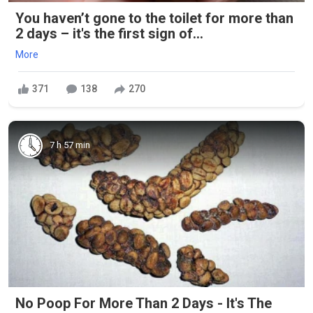
You haven’t gone to the toilet for more than
2 days – it's the first sign of...
More
371
138
270
7 h 57 min
No Poop For More Than 2 Days - It's The