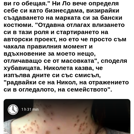
ви го обещая." Ни Ло вече определя
себе си като бизнесдама, визирайки
създаването на марката си за бански
костюми. "Отдавна отлагах влизането
си в тази роля и стартирането на
авторски проект, но ето че просто съм
чакала правилния момент и
вдъхновение за моето нещо,
отличаващо се от масовката", споделя
хубавицата. Николета казва, че
изпълва дните си със смисъл,
"радвайки се на Никол, на отражението
си в огледалото, на семейството".
1 h 31 min