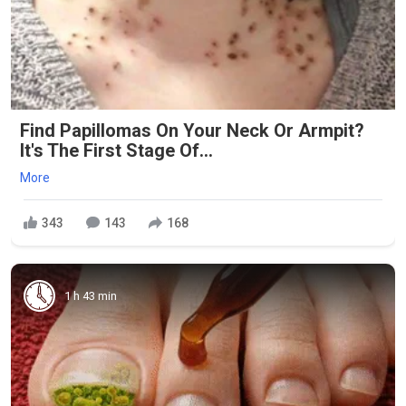
Find Papillomas On Your Neck Or Armpit?
It's The First Stage Of...
More
343
143
168
1 h 43 min