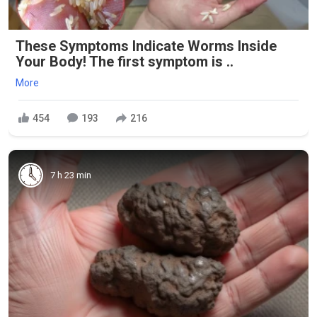
These Symptoms Indicate Worms Inside
Your Body! The first symptom is ..
More
454
193
216
7 h 23 min