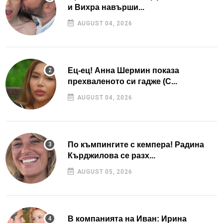
и Вихра навърши...
AUGUST 04, 2026
Ец-ец! Анна Шермин показа
прехваленото си гадже (С...
AUGUST 04, 2026
По къмпингите с кемпера! Радина
Кърджилова се разх...
AUGUST 05, 2026
В компанията на Иван: Ирина