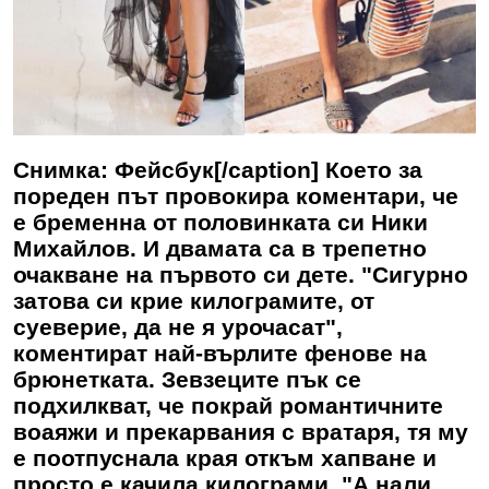
Снимка: Фейсбук[/caption] Което за
пореден път провокира коментари, че
е бременна от половинката си Ники
Михайлов. И двамата са в трепетно
очакване на първото си дете. "Сигурно
затова си крие килограмите, от
суеверие, да не я урочасат",
коментират най-върлите фенове на
брюнетката. Зевзеците пък се
подхилкват, че покрай романтичните
воаяжи и прекарвания с вратаря, тя му
е поотпуснала края откъм хапване и
просто е качила килограми. "А нали