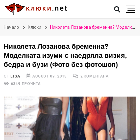
Начало
Клюки
Николета Лозанова бременна? Моделката изуми с наедряла визия, бедра и бузи (Фото без фотошоп)
Николета Лозанова бременна?
Моделката изуми с наедряла визия,
бедра и бузи (Фото без фотошоп)
ОТ
LISA
AUGUST 09, 2018
2 КОМЕНТАРА
6349 ПРОЧИТА