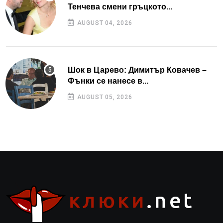
Тенчева смени гръцкото...
AUGUST 04, 2026
Шок в Царево: Димитър Ковачев –
Фънки се нанесе в...
AUGUST 05, 2026