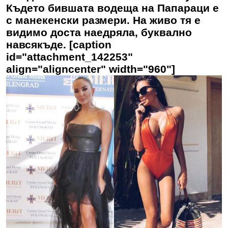
Където бившата водеща на Папараци е
с манекенски размери. На живо тя е
видимо доста наедряла, буквално
навсякъде. [caption
id="attachment_142253"
align="aligncenter" width="960"]