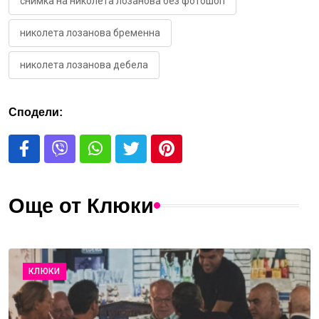
снимка на николета лозанова без фотошоп
николета лозанова бременна
николета лозанова дебела
Сподели:
Още от Клюки
КЛЮКИ