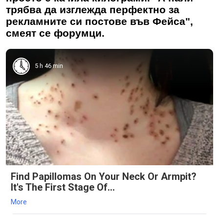
трябва да изглежда перфектно за
рекламните си постове във Фейса",
смеят се форумци.
5 h 46 min
Find Papillomas On Your Neck Or Armpit?
It's The First Stage Of...
More