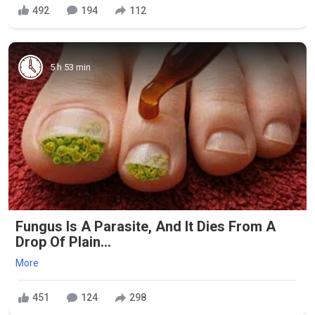
492
194
112
5 h 53 min
Fungus Is A Parasite, And It Dies From A
Drop Of Plain...
More
451
124
298