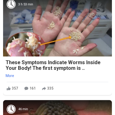
3 h 53 min
These Symptoms Indicate Worms Inside
Your Body! The first symptom is ..
More
357
161
335
46 min