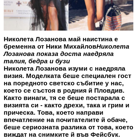
Николета Лозанова май наистина е
бременна от Ники Михайлов
Николета
Лозанова показа доста наедряла
талия, бедра и бузи
Николета Лозанова изуми с наедряла
визия. Моделката беше специален гост
на поредното светско събитие у нас,
което се състоя в родния й Пловдив.
Както винаги, тя се беше постарала с
визията си - както дрехи, така и грим и
прическа. Това, което направи
впечатление на почитателите й обаче,
беше сериозната разлика от това, което
виждат на снимките й във Фейсбук.