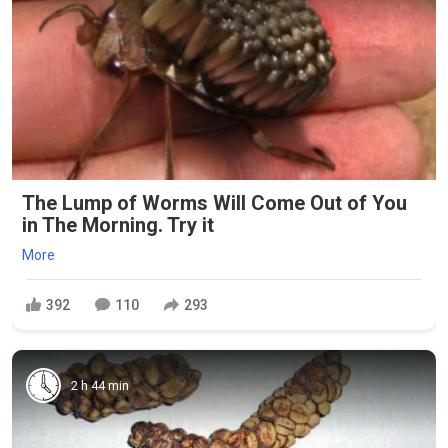
The Lump of Worms Will Come Out of You
in The Morning. Try it
More
392
110
293
2 h 44 min