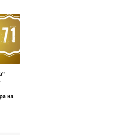
а”
о
ра на