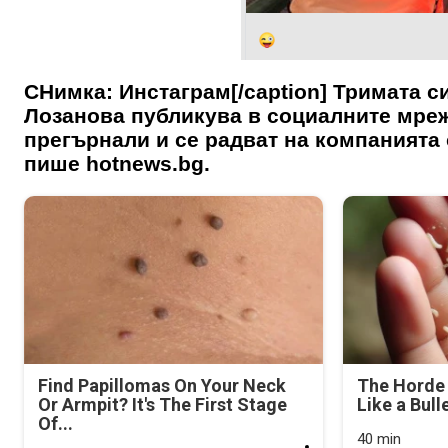
СНимка: Инстаграм[/caption] Тримата с
Лозанова публикува в социалните мреж
прегърнали и се радват на компанията 
пише hotnews.bg.
Find Papillomas On Your Neck
The Horde 
Or Armpit? It's The First Stage
Like a Bull
Of...
40 min