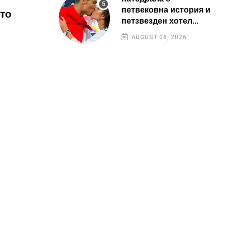
петвековна история и
йто
петзвезден хотел...
AUGUST 06, 2026