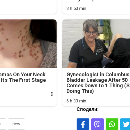
3 h 53 min
lomas On Your Neck
Gynecologist in Columbus
It's The First Stage
Bladder Leakage After 50
Comes Down to 1 Thing (S
Doing This)
6 h 33 min
Сподели:
в
new