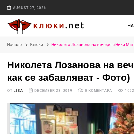
AUGUST 07, 2026
НА
Начало
Клюки
Николета Лозанова на вечеря с Ники М и 
Николета Лозанова на веч
как се забавляват - Фото)
ОТ
LISA
DECEMBER 23, 2019
0 КОМЕНТАРА
1092