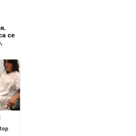
я.
са се
,
:
top