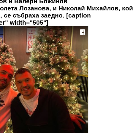
ов и Валери Божинов
колета Лозанова, и Николай Михайлов, ко
 се събраха заедно. [caption
er" width="505"]