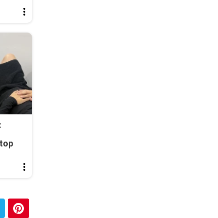
:
top