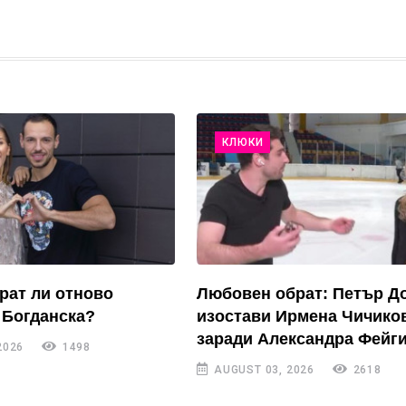
КЛЮКИ
рат ли отново
Любовен обрат: Петър Д
 Богданска?
изостави Ирмена Чичико
заради Александра Фейги
2026
1498
AUGUST 03, 2026
2618