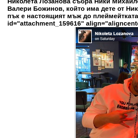
Николета Лозанова събра Ники Михайл
Валери Божинов, който има дете от Ни
пък е настоящият мъж до плеймейтката,
id="attachment_159616" align="aligncent