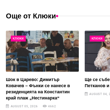
Още от Клюки
КЛЮКИ
КЛЮКИ
Шок в Царево: Димитър
Ще се събе
Ковачев – Фънки се нанесе в
Петканов и
резиденцията на Константин
AUGUST 04, 
край плаж „Нестинарка“
AUGUST 05, 2026
4662