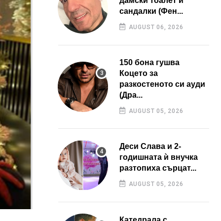
дамски тоалет и
сандалки (Фен...
AUGUST 06, 2026
150 бона гушва
Коцето за
разкостеното си ауди
(Дра...
AUGUST 05, 2026
Деси Слава и 2-
годишната ѝ внучка
разтопиха сърцат...
AUGUST 05, 2026
Катедрала с