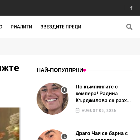
О
РИАЛИТИ
ЗВЕЗДИТЕ ПРЕДИ
ижте
НАЙ-ПОПУЛЯРНИ
По къмпингите с
кемпера! Радина
Кърджилова се разх...
AUGUST 05, 2026
Драго Чая се барна с