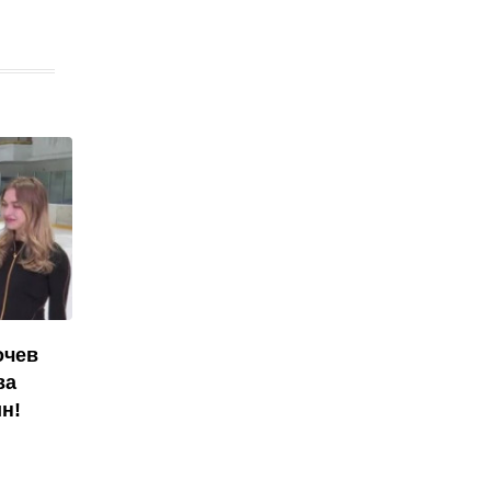
очев
ва
н!