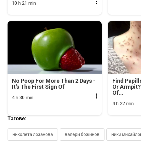
10 h 21 min
No Poop For More Than 2 Days -
Find Papil
It's The First Sign Of
Or Armpit? 
Of...
4 h 30 min
4 h 22 min
Тагове:
николета лозанова
валери божинов
ники михайло