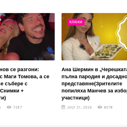
КЛЮКИ
нов се разгони:
Ана Шермин в „Черешкат
с Маги Томова, а се
пълна пародия и досадн
се събере с
представяне(Зрителите
(Снимки +
попиляха Манчев за избо
и)
участници)
6
7287
JULY 21, 2026
8078