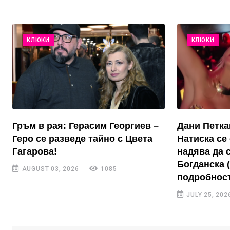
КЛЮКИ
КЛЮКИ
Гръм в рая: Герасим Георгиев –
Дани Петка
Геро се разведе тайно с Цвета
Натиска се 
Гагарова!
надява да 
Богданска 
AUGUST 03, 2026
1085
подробност
JULY 25, 202