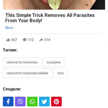
This Simple Trick Removes All Parasites
From Your Body!
More
367
112
314
Тагове:
николета лозанова
ередина
николета лозанова майка
new
Сподели: