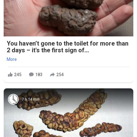
You haven’t gone to the toilet for more than
2 days – it's the first sign of...
More
245
183
254
7 h 14 min