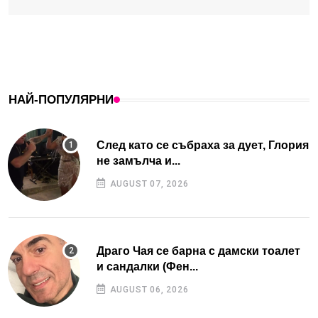
НАЙ-ПОПУЛЯРНИ
След като се събраха за дует, Глория
не замълча и...
AUGUST 07, 2026
Драго Чая се барна с дамски тоалет
и сандалки (Фен...
AUGUST 06, 2026