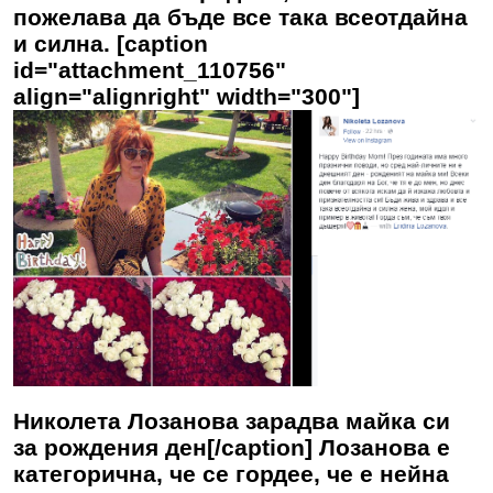
пожелава да бъде все така всеотдайна
и силна. [caption
id="attachment_110756"
align="alignright" width="300"]
Николета Лозанова зарадва майка си
за рождения ден[/caption] Лозанова е
категорична, че се гордее, че е нейна