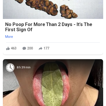
No Poop For More Than 2 Days - It's The
First Sign Of
More
463
200
177
8 h 39 min