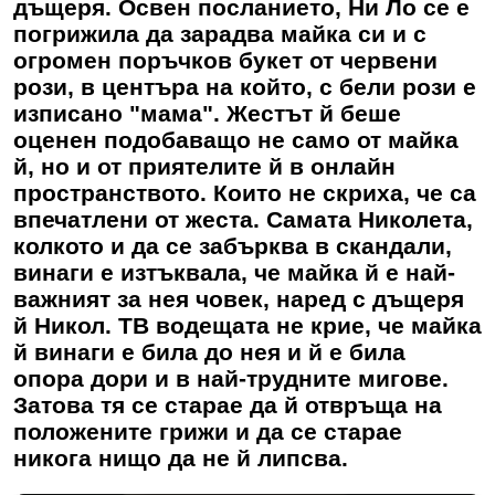
дъщеря. Освен посланието, Ни Ло се е
погрижила да зарадва майка си и с
огромен поръчков букет от червени
рози, в центъра на който, с бели рози е
изписано "мама". Жестът й беше
оценен подобаващо не само от майка
й, но и от приятелите й в онлайн
пространството. Които не скриха, че са
впечатлени от жеста. Самата Николета,
колкото и да се забърква в скандали,
винаги е изтъквала, че майка й е най-
важният за нея човек, наред с дъщеря
й Никол. ТВ водещата не крие, че майка
й винаги е била до нея и й е била
опора дори и в най-трудните мигове.
Затова тя се старае да й отвръща на
положените грижи и да се старае
никога нищо да не й липсва.