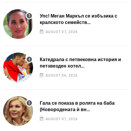
Упс! Меган Маркъл се избъзика с
кралското семейств...
AUGUST 07, 2026
Катедрала с петвековна история и
петзвезден хотел...
AUGUST 06, 2026
Гала се показа в ролята на баба
(Новородената ѝ вн...
AUGUST 07, 2026