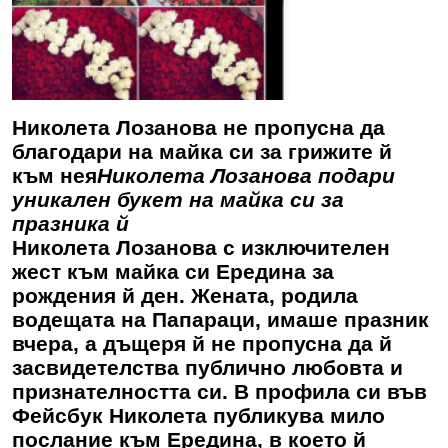
Николета Лозанова не пропусна да
благодари на майка си за грижите й
към нея
Николета Лозанова подари
уникален букет на майка си за
празника й
Николета Лозанова с изключителен
жест към майка си Ередина за
рождения й ден. Жената, родила
водещата на Папараци, имаше празник
вчера, а дъщеря й не пропусна да й
засвидетелства публично любовта и
признателността си. В профила си във
Фейсбук Николета публикува мило
послание към Ередина, в което й