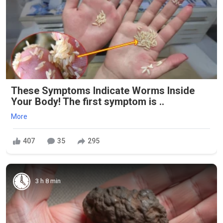
These Symptoms Indicate Worms Inside
Your Body! The first symptom is ..
More
407
35
295
3 h 8 min