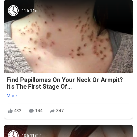
11 h 14 min
Find Papillomas On Your Neck Or Armpit?
It's The First Stage Of...
More
432
144
347
10 h 11 min