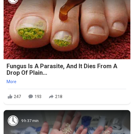
Fungus Is A Parasite, And It Dies From A
Drop Of Plain...
More
247
193
218
9 h 37 min