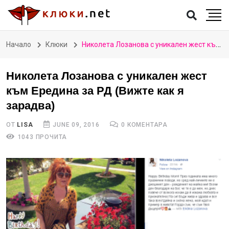
Начало
Клюки
Николета Лозанова с уникален жест към Ередина за РД (Вижте как я зарадва)
Николета Лозанова с уникален жест
към Ередина за РД (Вижте как я
зарадва)
ОТ
LISA
JUNE 09, 2016
0 КОМЕНТАРА
1043 ПРОЧИТА