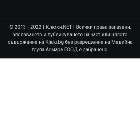
© 2013 - 2022 | Клюки.NET | Всички права запазени.
зползването и публикуването на част или цялото
съдържание на Kliuki.bg без разрешение на Медийна
група Асмара ЕООД е забранено.