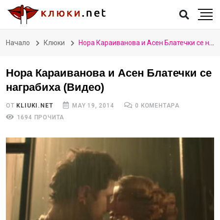
Начало
Клюки
Нора Караиванова и Асен Блатечки се награбиха (Видео)
Нора Караиванова и Асен Блатечки се
награбиха (Видео)
ОТ
KLIUKI.NET
MAY 19, 2014
0 КОМЕНТАРА
1694 ПРОЧИТА