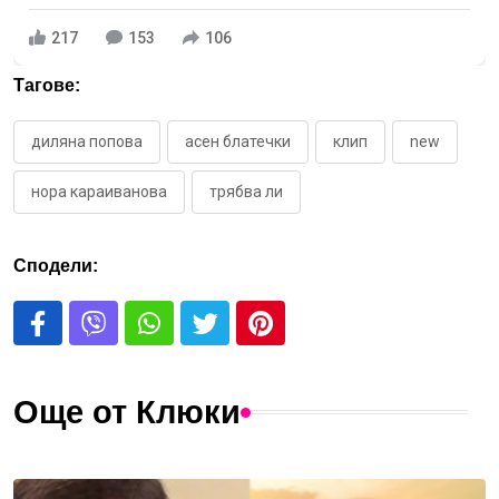
217
153
106
Тагове:
диляна попова
асен блатечки
клип
new
нора караиванова
трябва ли
Сподели:
Още от Клюки