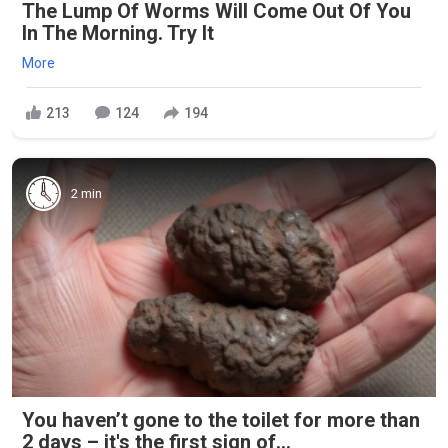
The Lump Of Worms Will Come Out Of You
In The Morning. Try It
More
213
124
194
2 min
You haven’t gone to the toilet for more than
2 days – it's the first sign of...