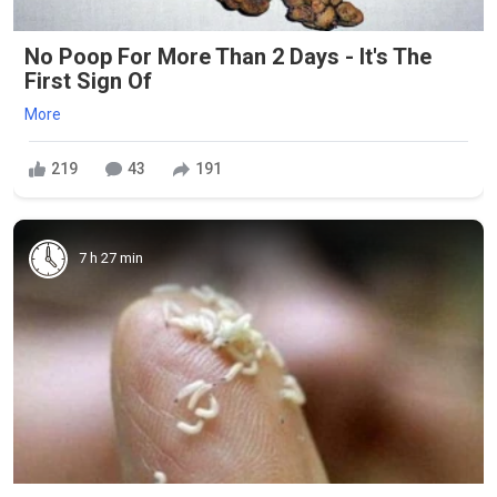
No Poop For More Than 2 Days - It's The
First Sign Of
More
219
43
191
7 h 27 min