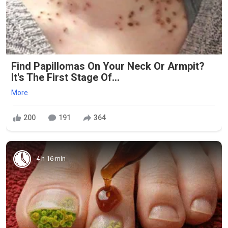
Find Papillomas On Your Neck Or Armpit?
It's The First Stage Of...
More
200
191
364
4 h 16 min