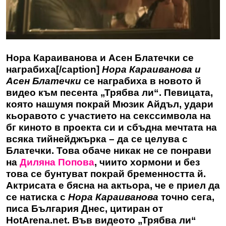
Нора Караиванова и Асен Блатечки се
награбиха[/caption]
Нора Караиванова и
Асен Блатечки
се награбиха в новото й
видео към песента „Трябва ли“. Певицата,
която нашумя покрай Мюзик Айдъл, удари
кьоравото с участието на секссимвола на
бг киното в проекта си и сбъдна мечтата на
всяка тийнейджърка – да се целува с
Блатечки. Това обаче никак не се понрави
на
Диляна Попова
, чиито хормони и без
това се бунтуват покрай бременността й.
Актрисата е бясна на актьора, че е приел да
се натиска с
Нора Караиванова
точно сега,
писа България Днес, цитиран от
HotArena.net. Във видеото „Трябва ли“