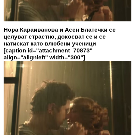
Нора Караиванова и Асен Блатечки се
целуват страстно, докосват се и се
натискат като влюбени ученици
[caption id="attachment_70873"
align="alignleft" width="300"]