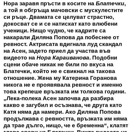
Нора заравя пръсти в косите на
Блатечки
,
а той я обгръща мачовски с мускулестите
си ръце. Двамата се целуват страстно,
докосват се и се натискат като влюбени
ученици. Нищо чудно, че кадрите са
накарали Диляна Попова да побеснее от
ревност. Актрисата вдигнала луд скандал
на Асен, задето приел да участва във
видеото на
Нора Караиванова
. Подобни
сцени обаче никак не били по вкуса на
Блатечки, който не е свикнал на такова
отношение. Жена му Катерина Горанова
никога не е проявявала ревност и именно
това крепеше връзката им толкова години.
„Лека-полека Асен започва да разбира
какво е загубил и осъзнава, че друга като
Катя няма да намери. Ако Диляна Попова
продължава с ревността, връзката им няма
да трае дълго, нищо, че е бременна“, клатят