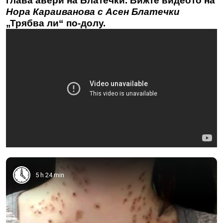
глава авери на Блатечки. Вижте видеото на
Нора Караиванова с Асен Блатечки
„Трябва ли“ по-долу.
5 h 24 min