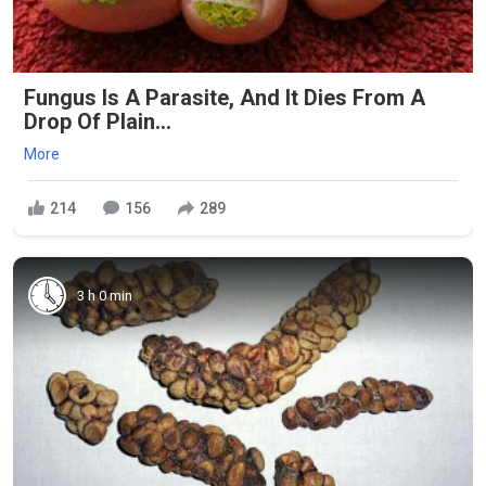
Fungus Is A Parasite, And It Dies From A
Drop Of Plain...
More
214
156
289
3 h 0 min