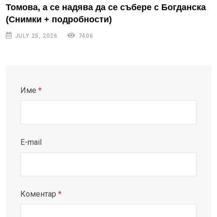
Томова, а се надява да се събере с Богданска
(Снимки + подробности)
JULY 25, 2026
7406
Име
*
E-mail
Коментар
*