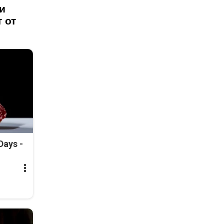
и
 от
Days -