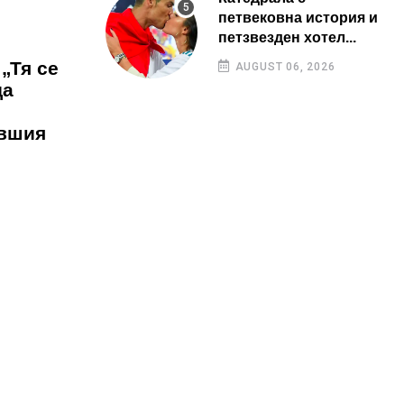
петвековна история и
петзвезден хотел...
„Тя се
AUGUST 06, 2026
да
ившия
е