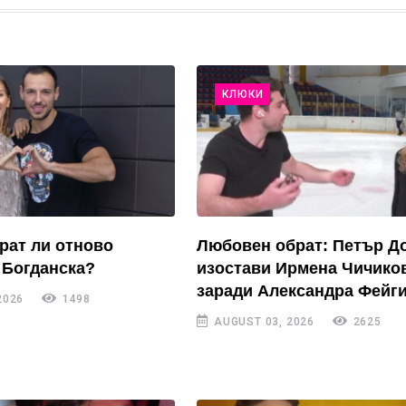
КЛЮКИ
рат ли отново
Любовен обрат: Петър Д
 Богданска?
изостави Ирмена Чичико
заради Александра Фейги
2026
1498
AUGUST 03, 2026
2625