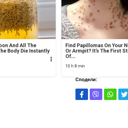
oon And All The
Find Papillomas On Your 
he Body Die Instantly
Or Armpit? It's The First S
Of...
10 h 8 min
Сподели: