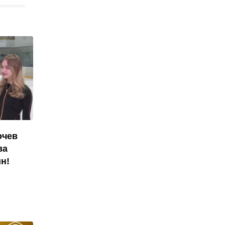
очев
ва
н!