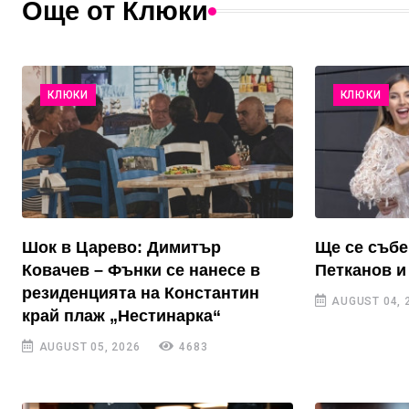
Още от Клюки
КЛЮКИ
КЛЮКИ
Шок в Царево: Димитър
Ще се събе
Ковачев – Фънки се нанесе в
Петканов и
резиденцията на Константин
AUGUST 04, 
край плаж „Нестинарка“
AUGUST 05, 2026
4683