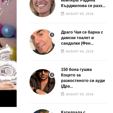
кемпера! Радина
Кърджилова се разх...
AUGUST 05, 2026
Драго Чая се барна с
дамски тоалет и
сандалки (Фен...
AUGUST 06, 2026
150 бона гушва
Коцето за
разкостеното си ауди
(Дра...
AUGUST 05, 2026
Катедрала с