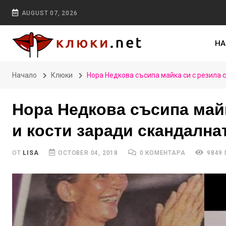
AUGUST 07, 2026
НА
Начало
Клюки
Нора Недкова съсипа майка си с резила с
Нора Недкова съсипа майк
и кости заради скандалнат
ОТ
LISA
OCTOBER 04, 2018
0 КОМЕНТАРА
9849