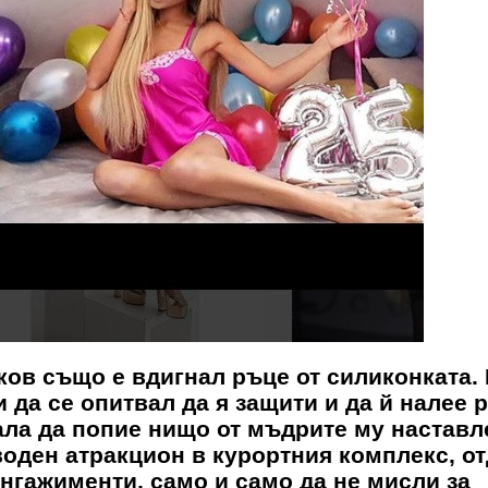
ков също е вдигнал ръце от силиконката.
 да се опитвал да я защити и да й налее р
кала да попие нищо от мъдрите му наставл
оден атракцион в курортния комплекс, о
ангажименти, само и само да не мисли за