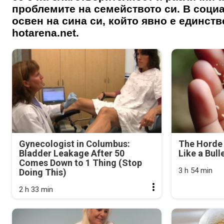
проблемите на семейството си. В соци
освен на сина си, който явно е единств
hotarena.net.
Gynecologist in Columbus:
The Horde 
Bladder Leakage After 50
Like a Bull
Comes Down to 1 Thing (Stop
3 h 54 min
Doing This)
2 h 33 min