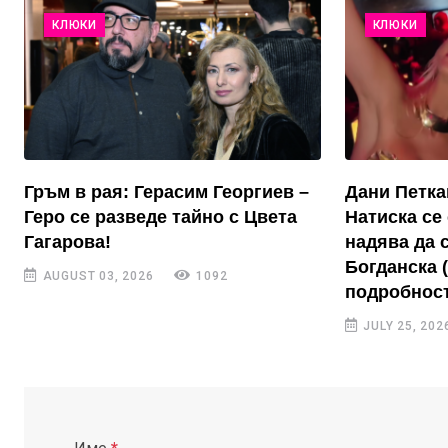
КЛЮКИ
КЛЮКИ
Гръм в рая: Герасим Георгиев –
Дани Петка
Геро се разведе тайно с Цвета
Натиска се 
Гагарова!
надява да 
Богданска 
AUGUST 03, 2026
1092
подробност
JULY 25, 202