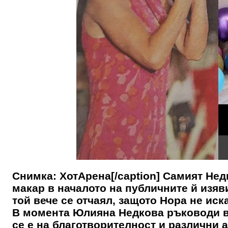
Снимка: ХотАрена[/caption] Самият Нед
макар в началото на публичните й изяви
той вече се отчаял, защото Нора не ис
В момента Юлияна Недкова ръководи в
се е на благотворителност и различни 