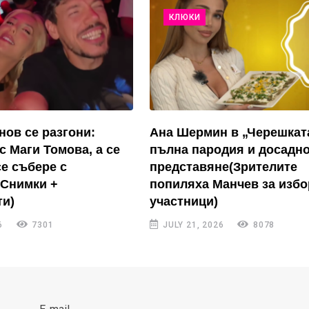
КЛЮКИ
нов се разгони:
Ана Шермин в „Черешкат
с Маги Томова, а се
пълна пародия и досадн
се събере с
представяне(Зрителите
(Снимки +
попиляха Манчев за избо
и)
участници)
6
7301
JULY 21, 2026
8078