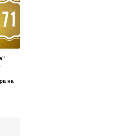
а”
о
ра на