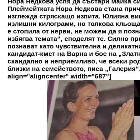
Нора Недкова успя да състари майка си
Плеймейтката Нора Недкова стана прич
изглежда стряскащо изпита. Юлияна ви
излишни килограми, но толкова кльощав
е стопила от нерви, не можем да я позн
избягва темата“, споделят те. Силно пр
познават като чувствителна и деликат
кандидат-кмет на Варна и бос на „Злат
скандално и неприемливо, че всеки ро
близки на семейството, писа „Галерия“.
align="aligncenter" width="687"]