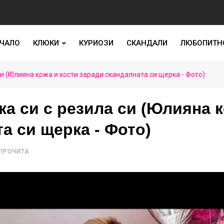
ЧАЛО
КЛЮКИ
КУРИОЗИ
СКАНДАЛИ
ЛЮБОПИТН
и (Юлияна кожа и кости заради скандалната си щерка - Фото)
а си с резила си (Юлияна 
а си щерка - Фото)
 ПРОЧИТА