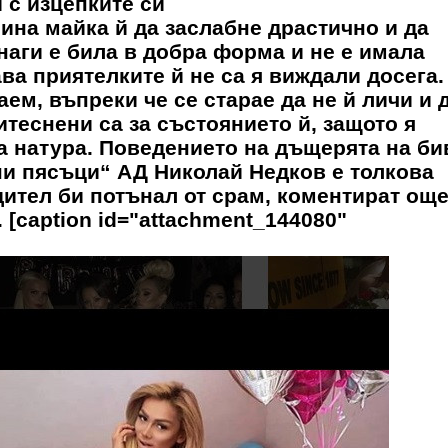
 с изцепките си
ина майка й да заслабне драстично и да
наги е била в добра форма и не е имала
а приятелките й не са я виждали досега. 
аем, въпреки че се старае да не й личи и 
итеснени са за състоянието й, защото я
на натура. Поведението на дъщерята на б
ни пясъци“ АД Николай Недков е толкова
дител би потънал от срам, коментират ощ
 [caption id="attachment_144080"