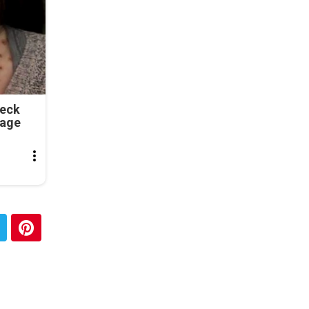
Neck
tage