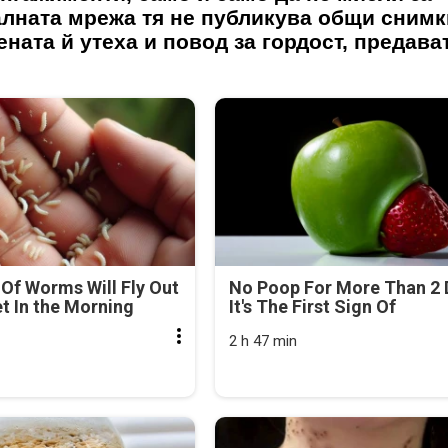
алната мрежа тя не публикува общи снимк
ената й утеха и повод за гордост, предават
Of Worms Will Fly Out
No Poop For More Than 2 
et In the Morning
It's The First Sign Of
2 h 47 min