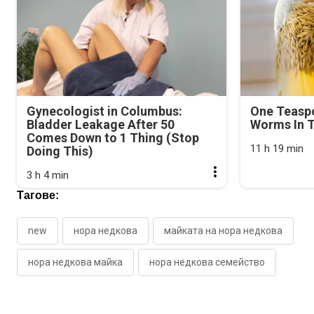
Gynecologist in Columbus:
One Teasp
Bladder Leakage After 50
Worms In T
Comes Down to 1 Thing (Stop
11 h 19 min
Doing This)
3 h 4 min
Тагове:
new
нора недкова
майката на нора недкова
нора недкова майка
нора недкова семейство