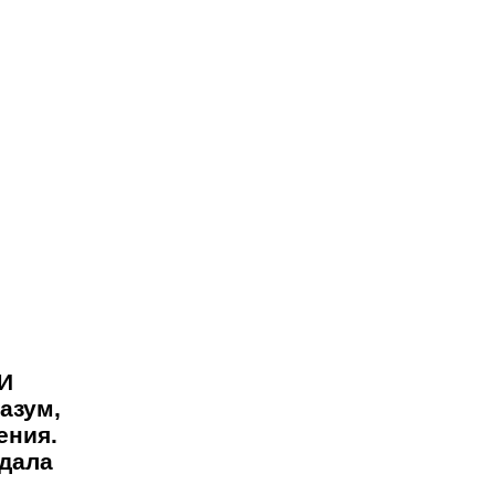
 И
азум,
ения.
тдала