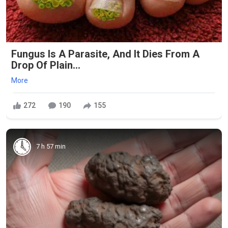
Fungus Is A Parasite, And It Dies From A
Drop Of Plain...
More
272
190
155
7 h 57 min