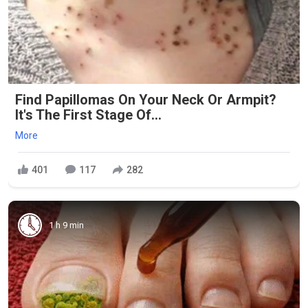
Find Papillomas On Your Neck Or Armpit?
It's The First Stage Of...
More
401
117
282
1 h 9 min