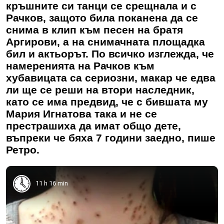
кръшните си танци се срещнала и с
Рачков, защото била поканена да се
снима в клип към песен на братя
Аргирови, а на снимачната площадка
бил и актьорът. По всичко изглежда, че
намеренията на Рачков към
хубавицата са сериозни, макар че едва
ли ще се реши на втори наследник,
като се има предвид, че с бившата му
Мария Игнатова така и не се
престрашиха да имат общо дете,
въпреки че бяха 7 години заедно, пише
Ретро.
11 h 16 min