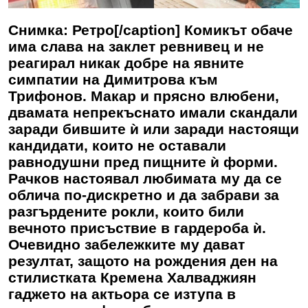
Снимка: Ретро[/caption] Комикът обаче
има слава на заклет ревнивец и не
реагирал никак добре на явните
симпатии на Димитрова към
Трифонов. Макар и прясно влюбени,
двамата непрекъснато имали скандали
заради бившите ѝ или заради настоящи
кандидати, които не оставали
равнодушни пред пищните ѝ форми.
Рачков настоявал любимата му да се
облича по-дискретно и да забрави за
разгърдените рокли, които били
вечното присъствие в гардероба ѝ.
Очевидно забележките му дават
резултат, защото на рождения ден на
стилистката Кремена Халваджиян
гаджето на актьора се изтупа в