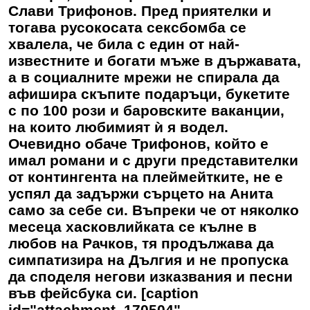
Слави Трифонов. Пред приятелки и
тогава русокосата сексбомба се
хвалела, че била с един от най-
известните и богати мъже в държавата,
а в социалните мрежи не спирала да
афишира скъпите подаръци, букетите
с по 100 рози и баровските ваканции,
на които любимият ѝ я водел.
Очевидно обаче Трифонов, който е
имал романи и с други представителки
от контингента на плеймейтките, не е
успял да задържи сърцето на Анита
само за себе си. Въпреки че от няколко
месеца хасковлийката се кълне в
любов на Рачков, тя продължава да
симпатизира на Дългия и не пропуска
да споделя негови изказвания и песни
във фейсбука си. [caption
id="attachment_170504"