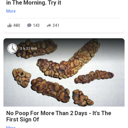
in The Morning. Try it
More
480
143
341
3 h 31 min
No Poop For More Than 2 Days - It's The
First Sign Of
More