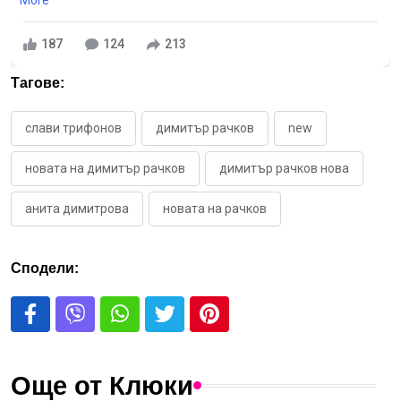
187
124
213
Тагове:
слави трифонов
димитър рачков
new
новата на димитър рачков
димитър рачков нова
анита димитрова
новата на рачков
Сподели:
Още от Клюки