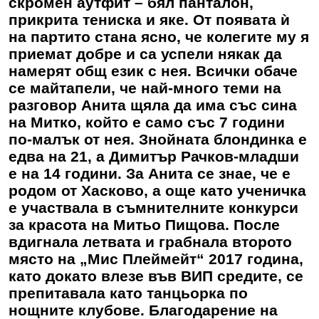
скромен аутфит – бял панталон,
прикрита тениска и яке. От появата ѝ
на партито стана ясно, че колегите му я
приемат добре и са успели някак да
намерят общ език с нея. Всички обаче
се майтапели, че най-много теми на
разговор Анита щяла да има със сина
на Митко, който е само със 7 години
по-малък от нея. Знойната блондинка е
едва на 21, а Димитър Рачков-младши
е на 14 години. За Анита се знае, че е
родом от Хасково, а още като ученичка
е участвала в съмнителните конкурси
за красота на Митьо Пищова. После
вдигнала летвата и грабнала второто
място на „Мис Плеймейт“ 2017 година,
като докато влезе във ВИП средите, се
препитавала като танцьорка по
нощните клубове. Благодарение на