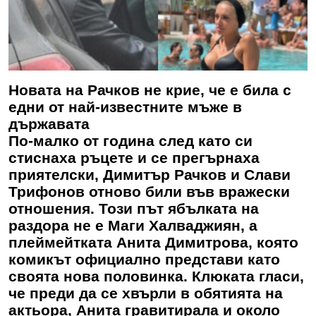
Новата на Рачков не крие, че е била с
едни от най-известните мъже в
държавата
По-малко от година след като си
стиснаха ръцете и се прегърнаха
приятелски, Димитър Рачков и Слави
Трифонов отново били във вражески
отношения. Този път ябълката на
раздора не е Маги Халваджиян, а
плеймейтката Анита Димитрова, която
комикът официално представи като
своята нова половинка. Клюката гласи,
че преди да се хвърли в обятията на
актьора, Анита гравитирала и около