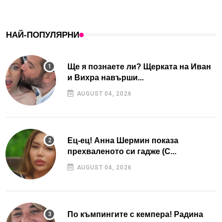
НАЙ-ПОПУЛЯРНИ
Ще я познаете ли? Щерката на Иван
и Вихра навърши...
AUGUST 04, 2026
Ец-ец! Анна Шермин показа
прехваленото си гадже (С...
AUGUST 04, 2026
По къмпингите с кемпера! Радина