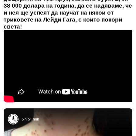
38 000 долара на година
, да се надяваме, че
и нея ще успеят да научат на някои от
триковете на
Лейди Гага
, с които покори
света!
6 h 51 min