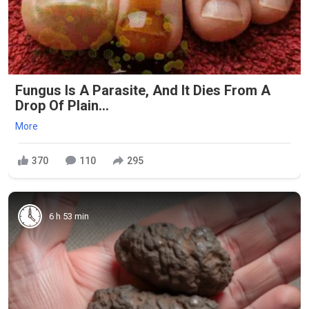
Fungus Is A Parasite, And It Dies From A
Drop Of Plain...
More
370
110
295
6 h 53 min