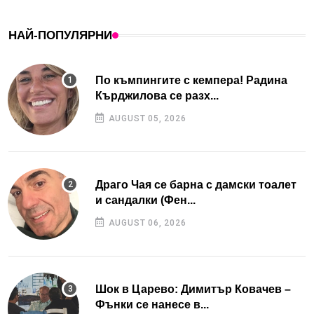
НАЙ-ПОПУЛЯРНИ
По къмпингите с кемпера! Радина
Кърджилова се разх...
AUGUST 05, 2026
Драго Чая се барна с дамски тоалет
и сандалки (Фен...
AUGUST 06, 2026
Шок в Царево: Димитър Ковачев –
Фънки се нанесе в...