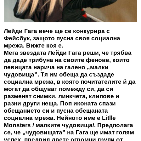
Лейди Гага вече ще се конкурира с
Фейсбук, защото пусна своя социална
мрежа. Вижте коя е.
Мега звездата
Лейди Гага
реши, че трябва
да даде трибуна на своите фенове, които
певицата нарича на галено „малки
чудовища”.
Тя им обеща да създаде
социална мрежа
, в която почитателите й да
могат да общуват помежду си, да си
разменят снимки, линкчета, клипове и
разни други неща. Поп иконата спази
обещанието си и пусна обещаната
социална мрежа. Нейното име е
Litlle
Monsters
/ малките чудовища/.
Предполага
се, че „чудовищата” на Гага
ще имат голям
успех, предвид двете огромни групи от