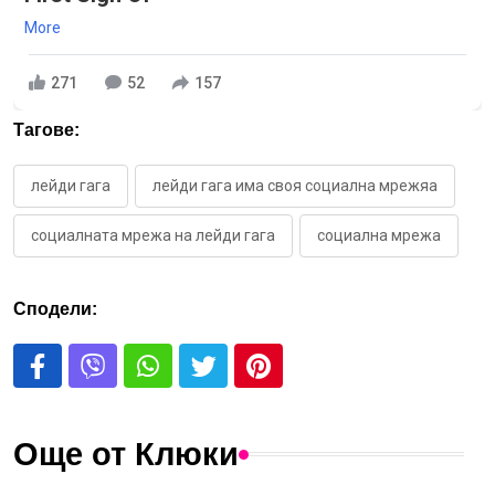
More
271
52
157
Тагове:
лейди гага
лейди гага има своя социална мрежяа
социалната мрежа на лейди гага
социална мрежа
Сподели:
Още от Клюки