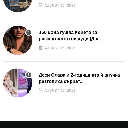
AUGUST 05, 2026
150 бона гушва Коцето за
разкостеното си ауди (Дра...
AUGUST 05, 2026
Деси Слава и 2-годишната ѝ внучка
разтопиха сърцат...
AUGUST 05, 2026