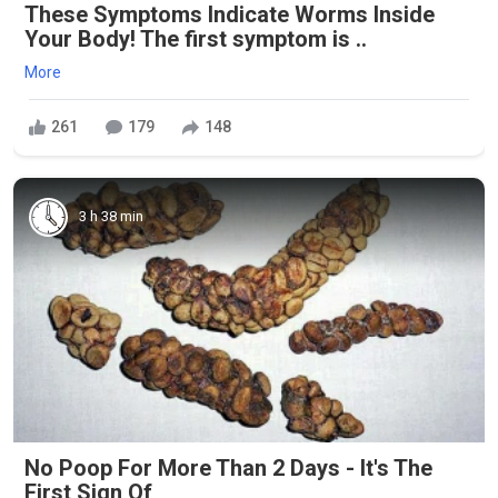
These Symptoms Indicate Worms Inside
Your Body! The first symptom is ..
More
261
179
148
3 h 38 min
No Poop For More Than 2 Days - It's The
First Sign Of