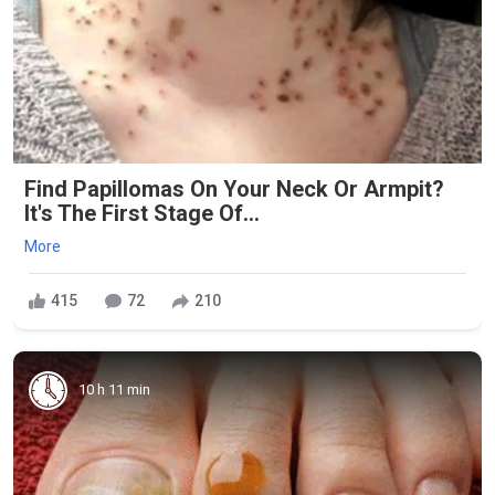
Find Papillomas On Your Neck Or Armpit?
It's The First Stage Of...
More
415
72
210
10 h 11 min