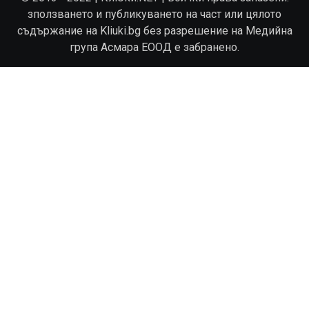
зползването и публикуването на част или цялото
съдържание на Kliuki.bg без разрешение на Медийна
група Асмара ЕООД е забранено.