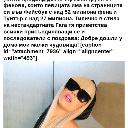
фенове, които певицата има на страниците
си във Фейсбук с над 52 милиона фена и
Туитър с над 27 милиона.
Типично в стила
на нестандартната Гага
тя приветства
всички присъединяващи се и
последователи с поздрава: Добре дошли у
дома мои малки чудовища! [caption
id="attachment_7936" align="aligncenter"
width="493"]