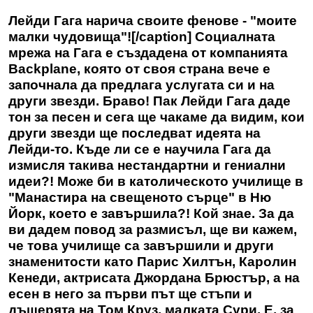
Лейди Гага нарича своите фенове - "моите
малки чудовища"![/caption]
Социалната
мрежа на Гага
е създадена от компанията
Backplane, която от своя страна вече е
започнала да предлага услугата си и на
други звезди.
Браво! Пак Лейди Гага даде
тон за песен
и сега ще чакаме да видим, кои
други звезди ще последват идеята на
Лейди-то.
Къде ли се е научила Гага да
измисля такива нестандартни
и гениални
идеи?! Може би в католическото училище в
"Манастира на свещеното сърце" в Ню
Йорк, което е завършила?! Кой знае.
За да
ви дадем повод за размисъл
, ще ви кажем,
че това училище са завършили и други
знаменитости като Парис Хилтън, Каролин
Кенеди, актрисата Джордана Брюстър, а на
есен в него за първи път ще стъпи и
дъщерята на Том Круз, малката Сури.
Е, за