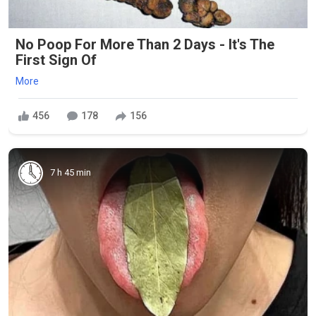
No Poop For More Than 2 Days - It's The
First Sign Of
More
456
178
156
7 h 45 min