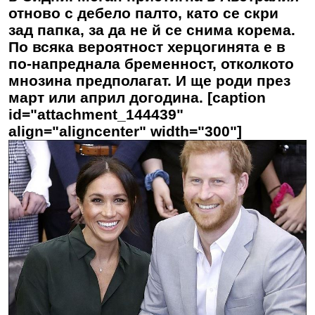
отново с дебело палто, като се скри
зад папка, за да не й се снима корема.
По всяка вероятност херцогинята е в
по-напреднала бременност, отколкото
мнозина предполагат. И ще роди през
март или април догодина. [caption
id="attachment_144439"
align="aligncenter" width="300"]