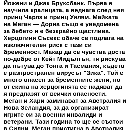
Йожени и Джак Бруксбанк. Първа е
научила кралицата, а веднага след нея
принц Чарлз и принц Уилям. Майката
на Меган — Дориа също е уведомена
за бебето и е безкрайно щастлива.
Херцогиня Съсекс обаче се подлага на
изключителен риск с тази си
бременност. Макар да се чувства доста
по-добре от Кейт Мидълтън, тя рискува
да пътува до Тонга и Тасмания, където
е разпространен вирусът "Зика". Той е
много опасен за бременните жени, но
от екипа на херцогинята се надяват да
я предпазят от всички опасности.
Меган и Хари заминават за Австралия и
Нова Зеландия, за да организират
игрите си за военни инвалиди и
ветерани. Тази година то ще се състои
в Сидни. Меган пристигна в Австралия