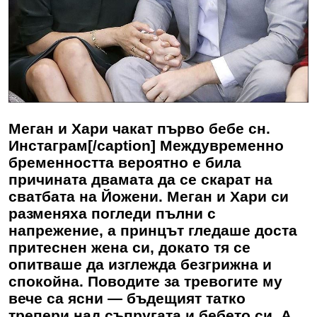
Меган и Хари чакат първо бебе сн.
Инстаграм[/caption] Междувременно
бременността вероятно е била
причината двамата да се скарат на
сватбата на Йожени. Меган и Хари си
разменяха погледи пълни с
напрежение, а принцът гледаше доста
притеснен жена си, докато тя се
опитваше да изглежда безгрижна и
спокойна. Поводите за тревогите му
вече са ясни — бъдещият татко
трепери над съпругата и бебето си. А