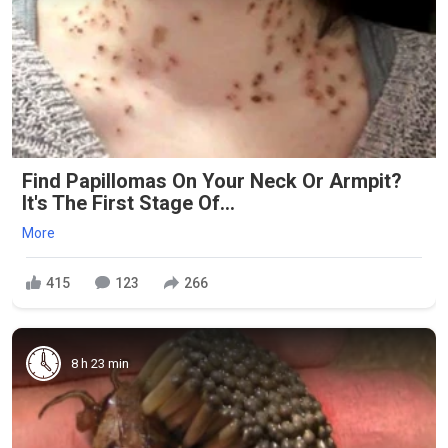
Find Papillomas On Your Neck Or Armpit?
It's The First Stage Of...
More
415
123
266
8 h 23 min