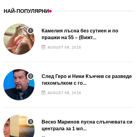
НАЙ-ПОПУЛЯРНИ
Камелия лъсна без сутиен и по
прашки на 55 – (Вижт...
AUGUST 08, 2026
След Геро и Ники Кънчев се разведе
тихомълком с го...
AUGUST 08, 2026
Веско Маринов пусна слънчевата си
централа за 1 мл...