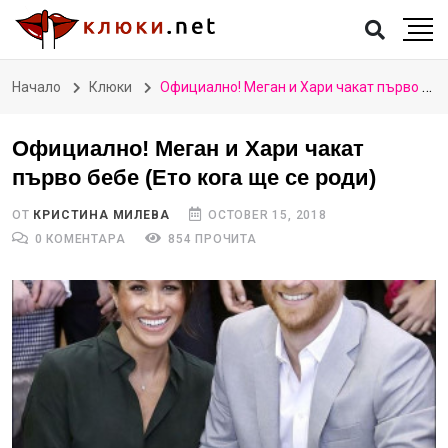
Начало
Клюки
Официално! Меган и Хари чакат първо бебе (Ето кога ще се роди)
Официално! Меган и Хари чакат
първо бебе (Ето кога ще се роди)
ОТ
КРИСТИНА МИЛЕВА
OCTOBER 15, 2018
0 КОМЕНТАРА
854 ПРОЧИТА