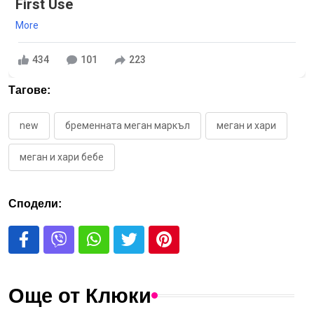
First Use
More
434
101
223
Тагове:
new
бременната меган маркъл
меган и хари
меган и хари бебе
Сподели:
Още от Клюки