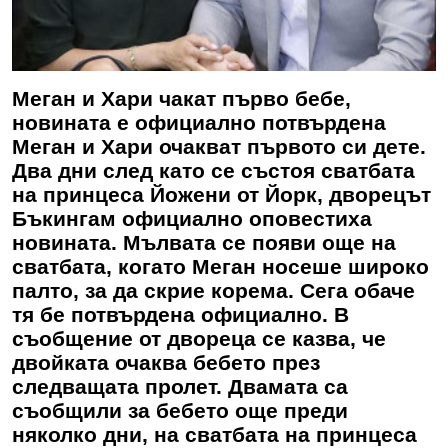
Меган и Хари чакат първо бебе,
новината е официално потвърдена
Меган и Хари очакват първото си дете.
Два дни след като се състоя сватбата
на принцеса Йожени от Йорк, дворецът
Бъкингам официално оповестиха
новината. Мълвата се появи още на
сватбата, когато Меган носеше широко
палто, за да скрие корема. Сега обаче
тя бе потвърдена официално. В
съобщение от двореца се казва, че
двойката очаква бебето през
следващата пролет. Двамата са
съобщили за бебето още преди
няколко дни, на сватбата на принцеса