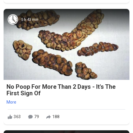
5 h 43 min
No Poop For More Than 2 Days - It's The
First Sign Of
More
363
79
188