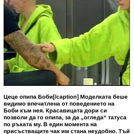
Цеце опипа Боби[/caption] Моделката беше
видимо впечатлена от поведението на
Боби към нея. Красавицата дори си
позволи да го опипа, за да „огледа“ татуса
по ръката му. В един момента на
присъстващите чак им стана неудобно. Тъй