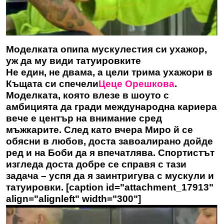
Моделката опипа мускулестия си ухажор,
уж да му види татуировките
Не един, не двама, а цели трима ухажори в
Къщата си спечели
Цеце Орешкова
.
Моделката, която влезе в шоуто с
амбицията да гради международна кариера
вече е център на внимание сред
мъжкарите. След като вчера Миро й се
обясни в любов, доста завоалирано дойде
ред и на Боби да я впечатлява. Спортистът
изгледа доста добре се справя с тази
задача – успя да я заинтригува с мускули и
татуировки. [caption id="attachment_17913"
align="alignleft" width="300"]