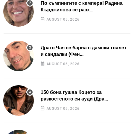
По къмпингите с кемпера! Радина
Кърджилова се разх...
AUGUST 05, 2026
Драго Чая се барна с дамски тоалет
и сандалки (Фен...
AUGUST 06, 2026
150 бона гушва Коцето за
разкостеното си ауди (Дра...
AUGUST 05, 2026