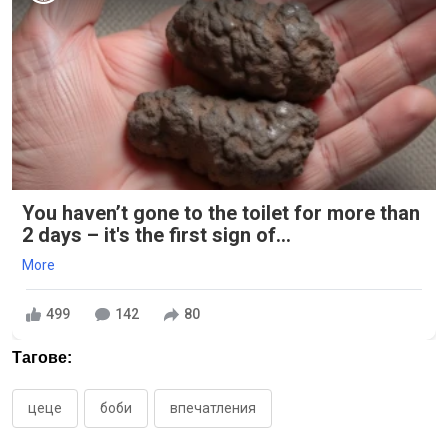
You haven’t gone to the toilet for more than
2 days – it's the first sign of...
More
499
142
80
Тагове:
цеце
боби
впечатления