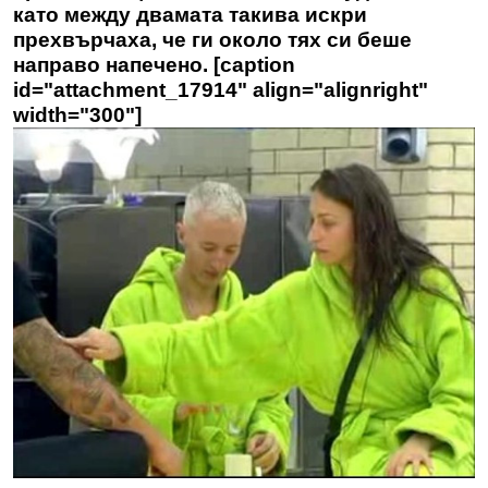
като между двамата такива искри
прехвърчаха, че ги около тях си беше
направо напечено. [caption
id="attachment_17914" align="alignright"
width="300"]