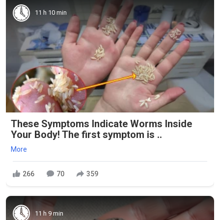
11 h 10 min
These Symptoms Indicate Worms Inside
Your Body! The first symptom is ..
More
266
70
359
11 h 9 min