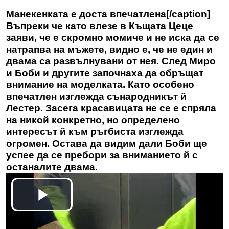
Манекенката е доста впечатлена[/caption]
Въпреки че като влезе в Къщата Цеце
заяви, че е скромно момиче и не иска да се
натрапва на мъжете, видно е, че не един и
двама са развълнувани от нея. След Миро
и Боби и другите започнаха да обръщат
внимание на моделката. Като особено
впечатлен изглежда сънародникът й
Лестер. Засега красавицата не се е спряла
на никой конкретно, но определено
интересът й към ръгбиста изглежда
огромен. Остава да видим дали Боби ще
успее да се пребори за вниманието й с
останалите двама.