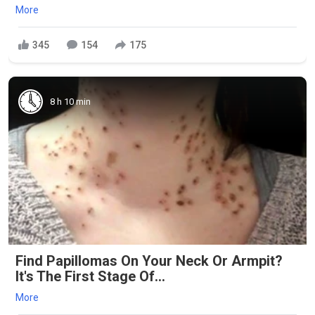
More
345
154
175
8 h 10 min
Find Papillomas On Your Neck Or Armpit?
It's The First Stage Of...
More