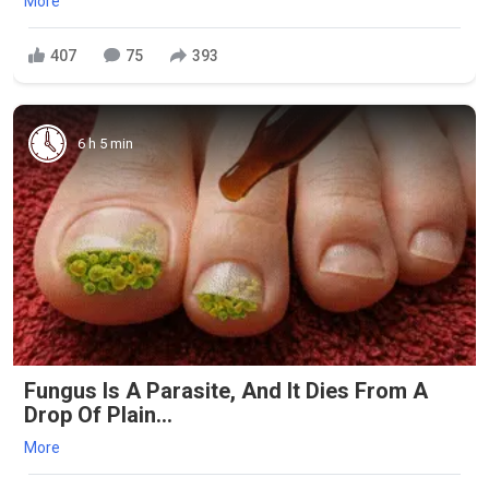
More
407
75
393
6 h 5 min
Fungus Is A Parasite, And It Dies From A
Drop Of Plain...
More