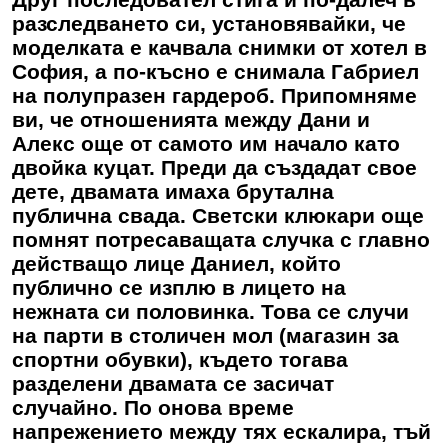
разследването си, установявайки, че
моделката е качвала снимки от хотел в
София, а по-късно е снимала Габриел
на полупразен гардероб. Припомняме
ви, че отношенията между Дани и
Алекс още от самото им начало като
двойка куцат. Преди да създадат свое
дете, двамата имаха брутална
публична свада. Светски клюкари още
помнят потресаващата случка с главно
действащо лице Даниел, който
публично се изплю в лицето на
нежната си половинка. Това се случи
на парти в столичен мол (магазин за
спортни обувки), където тогава
разделени двамата се засичат
случайно. По онова време
напрежението между тях ескалира, тъй