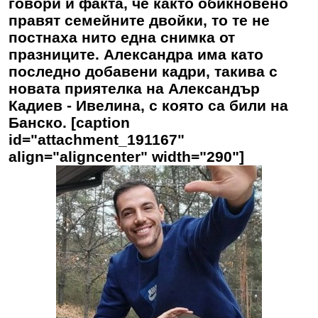
говори и факта, че както обикновено
правят семейните двойки, то те не
постнаха нито една снимка от
празниците. Александра има като
последно добавени кадри, такива с
новата приятелка на Александър
Кадиев - Ивелина, с която са били на
Банско. [caption
id="attachment_191167"
align="aligncenter" width="290"]