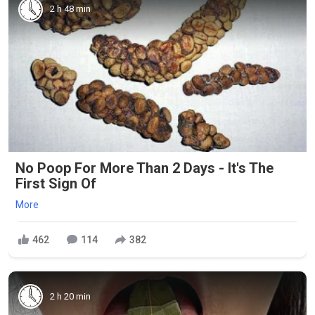
2 h 48 min
No Poop For More Than 2 Days - It's The
First Sign Of
More
462
114
382
2 h 20 min