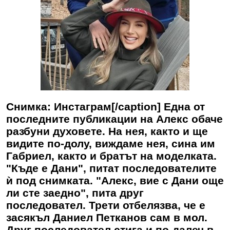
Снимка: Инстаграм[/caption] Една от
последните публикации на Алекс обаче
разбуни духовете. На нея, както и ще
видите по-долу, виждаме нея, сина им
Габриел, както и братът на моделката.
"Къде е Дани", питат последователите
ѝ под снимката. "Алекс, вие с Дани още
ли сте заедно", пита друг
последовател. Трети отбелязва, че е
засякъл Даниел Петканов сам в мол.
Друг последовател стига и по-далеч в