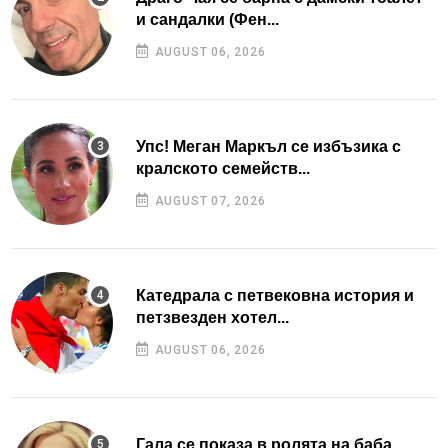
и сандалки (Фен...
AUGUST 06, 2026
Упс! Меган Маркъл се избъзика с
кралското семейств...
AUGUST 07, 2026
Катедрала с петвековна история и
петзвезден хотел...
AUGUST 06, 2026
Гала се показа в ролята на баба