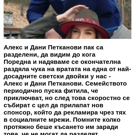
Алекс и Дани Петканови пак са
разделени, да видим до кога
Поредна и надяваме се окончателна
раздяла чука на вратата на една от най-
досадните светски двойки у нас -
Алекс и Дани Петканови. Семейството
периодично пуска фитила, че
приключват, но след това скоростно се
събират с цел да прилапат нов
спонсор, който да рекламира чрез тях
в социалните мрежи. Помните колко
протяжно беше късането им заради
това, че не могат да разделят