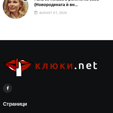
(Новородената ѝ вн...
AUGUST 07, 2026
Страници