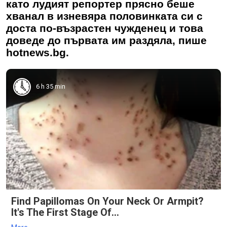
като лудият репортер прясно беше
хванал в изневяра половинката си с
доста по-възрастен чужденец и това
доведе до първата им раздяла, пише
hotnews.bg.
6 h 35 min
Find Papillomas On Your Neck Or Armpit?
It's The First Stage Of...