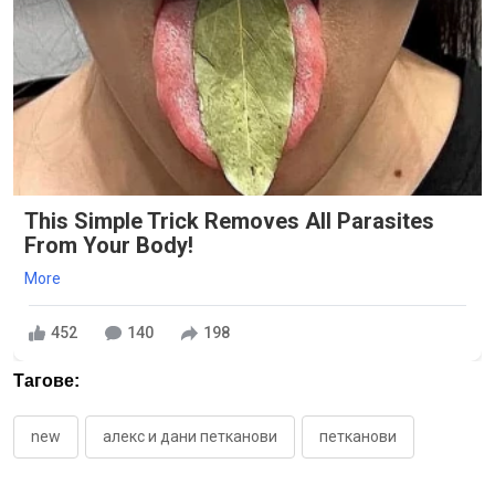
This Simple Trick Removes All Parasites
From Your Body!
More
452
140
198
Тагове:
new
алекс и дани петканови
петканови