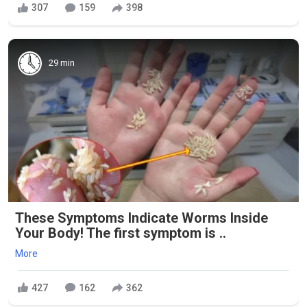
307
159
398
29 min
These Symptoms Indicate Worms Inside
Your Body! The first symptom is ..
More
427
162
362