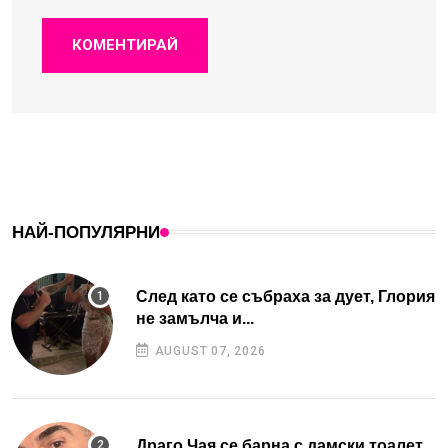
КОМЕНТИРАЙ
НАЙ-ПОПУЛЯРНИ
След като се събраха за дует, Глория
не замълча и...
AUGUST 07, 2026
Драго Чая се барна с дамски тоалет