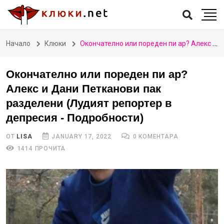
Начало
Клюки
Окончателно или пореден пи ар? Алекс и Дани Петканови пак разделени (Лудият репортер в депресия - Подробности)
Окончателно или пореден пи ар?
Алекс и Дани Петканови пак
разделени (Лудият репортер в
депресия - Подробности)
ОТ
LISA
JANUARY 17, 2022
0 КОМЕНТАРА
1414 ПРОЧИТА