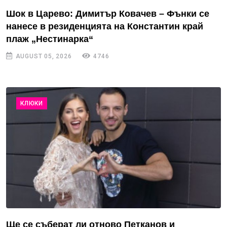
Шок в Царево: Димитър Ковачев – Фънки се
нанесе в резиденцията на Константин край
плаж „Нестинарка“
AUGUST 05, 2026
4746
КЛЮКИ
Ще се съберат ли отново Петканов и