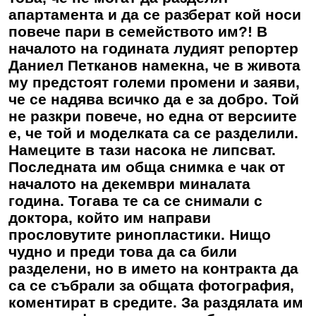
апартамента и да се разберат кой носи
повече пари в семейството им?! В
началото на годината лудият репортер
Даниел Петканов намекна, че в живота
му предстоят големи промени и заяви,
че се надява всичко да е за добро. Той
не разкри повече, но една от версиите
е, че той и моделката са се разделили.
Намеците в тази насока не липсват.
Последната им обща снимка е чак от
началото на декември миналата
година. Тогава те са се снимали с
доктора, който им направи
прословутите ринопластики. Нищо
чудно и преди това да са били
разделени, но в името на контракта да
са се събрали за общата фотография,
коментират в средите. За раздялата им