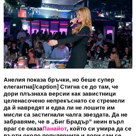
Анелия показа бръчки, но беше супер
елегантна[/caption] Стигна се до там, че
дори плъзнаха версии как завистници
целенасочено непрекъснато се стремели
да й навредят и едва ли не лошите им
мисли са застигнали чалга звездата. Да не
забравяме, че в „Биг Брадър” неин върл
враг се оказа
Панайот
, който си умира да се
върти около популярните и дори сам се