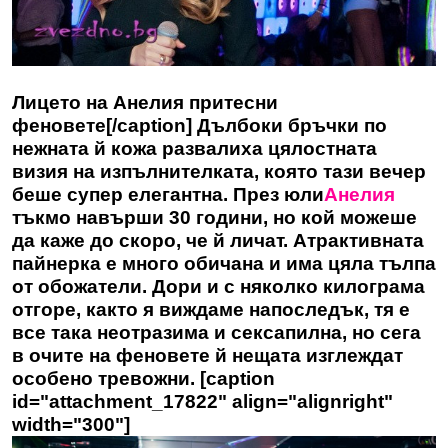
Лицето на Анелия притесни
феновете[/caption] Дълбоки бръчки по
нежната й кожа развалиха цялостната
визия на изпълнителката, която тази вечер
беше супер елегантна. През юли
Анелия
тъкмо навърши 30 години, но кой можеше
да каже до скоро, че й личат. Атрактивната
пайнерка е много обичана и има цяла тълпа
от обожатели. Дори и с няколко килограма
отгоре, както я виждаме напоследък, тя е
все така неотразима и сексапилна, но сега
в очите на феновете й нещата изглеждат
особено тревожни. [caption
id="attachment_17822" align="alignright"
width="300"]