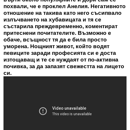
похвали, че е проклел Анелия. Негативното
отношение на такива като него съсипвало
излъчването на хубавицата и тя се
състарила преждевременно, коментират
притеснени почитателите. Възможно е
обаче, всъщност тя да е била просто
уморена. Нощният живот, който водят
певиците заради професията си е доста
изтощаващ и те се нуждаят от по-активна
почивка, за да запазят свежестта на лицето
си.