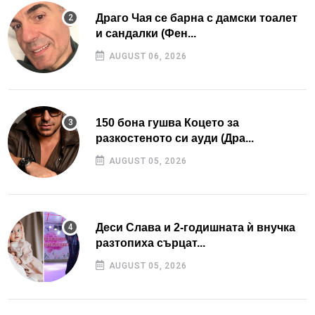
Драго Чая се барна с дамски тоалет
и сандалки (Фен...
AUGUST 06, 2026
150 бона гушва Коцето за
разкостеното си ауди (Дра...
AUGUST 05, 2026
Деси Слава и 2-годишната ѝ внучка
разтопиха сърцат...
AUGUST 05, 2026