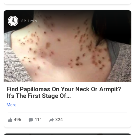
3 h 1 min
Find Papillomas On Your Neck Or Armpit?
It's The First Stage Of...
More
496
111
324