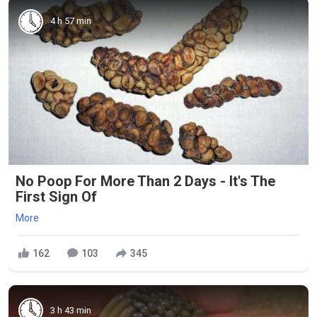
4 h 57 min
No Poop For More Than 2 Days - It's The
First Sign Of
More
162
103
345
3 h 43 min