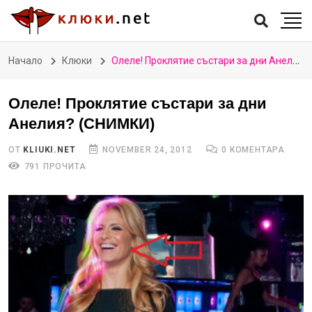
Начало
Клюки
Олеле! Проклятие състари за дни Анелия? (СНИМКИ)
Олеле! Проклятие състари за дни
Анелия? (СНИМКИ)
ОТ
KLIUKI.NET
NOVEMBER 24, 2012
0 КОМЕНТАРА
791 ПРОЧИТА