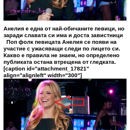
Анелия е една от най-обичаните певици, но
заради славата си има и доста завистници
Поп фолк певицата Анелия се появи на
участие с ужасяващи следи по лицето си.
Какво е правила не знаем, но определено
публиката остана втрещена от гледката.
[caption id="attachment_17821"
align="alignleft" width="300"]