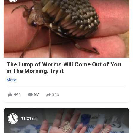
The Lump of Worms Will Come Out of You
in The Morning. Try it
More
444
87
315
1 h 21 min