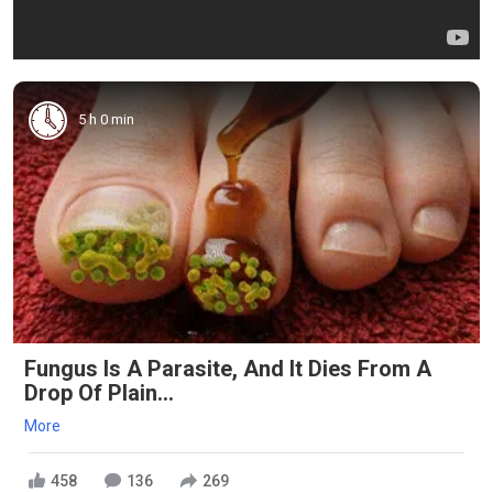
5 h 0 min
Fungus Is A Parasite, And It Dies From A
Drop Of Plain...
More
458
136
269