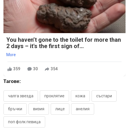
You haven’t gone to the toilet for more than
2 days – it's the first sign of...
More
359
30
354
Тагове:
чалга звезда
проклятие
кожа
състари
бръчки
визия
лице
анелия
поп фолк певица