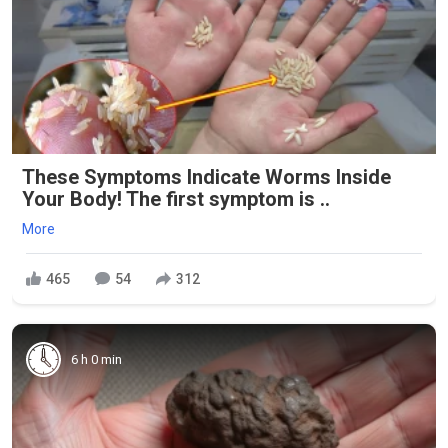
These Symptoms Indicate Worms Inside
Your Body! The first symptom is ..
More
465
54
312
6 h 0 min