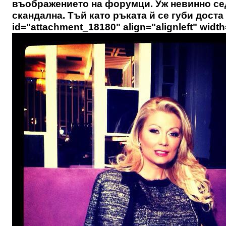
въображението на форумци. Уж невинно сед
скандална. Тъй като ръката й се губи доста 
id="attachment_18180" align="alignleft" widt