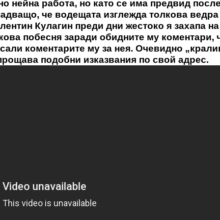
но нейна работа, но като се има предвид посл
надващо, че водещата изглежда толкова ведра
алентин Кулагин преди дни жестоко я захапа на
кова побесня заради обидните му коментари, 
есали коментарите му за нея. Очевидно „крали
 прощава подобни изказвания по свой адрес.