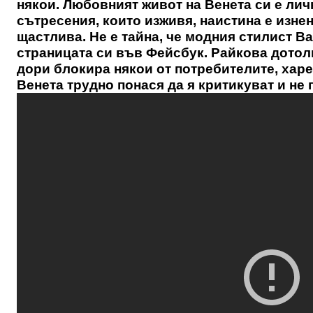
някои. Любовният живот на Венета си е лич
сътресения, които изживя, наистина е изне
щастлива. Не е тайна, че модния стилист В
страницата си във Фейсбук. Райкова дотол
дори блокира някои от потребителите, хар
Венета трудно понася да я критикуват и не