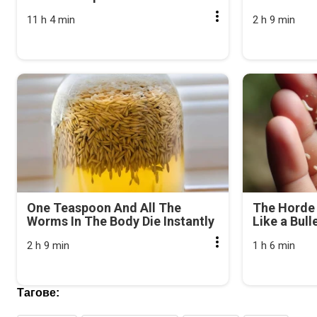
11 h 4 min
2 h 9 min
One Teaspoon And All The
The Horde 
Worms In The Body Die Instantly
Like a Bull
2 h 9 min
1 h 6 min
Тагове: