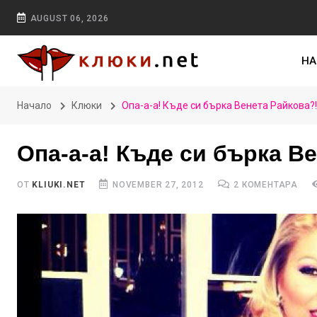
AUGUST 06, 2026
НА
Начало
Клюки
Опа-а-а! Къде си бърка Венета Райкова?
Опа-а-а! Къде си бърка В
ОТ
KLIUKI.NET
NOVEMBER 27, 2012
2 КОМЕНТАРА