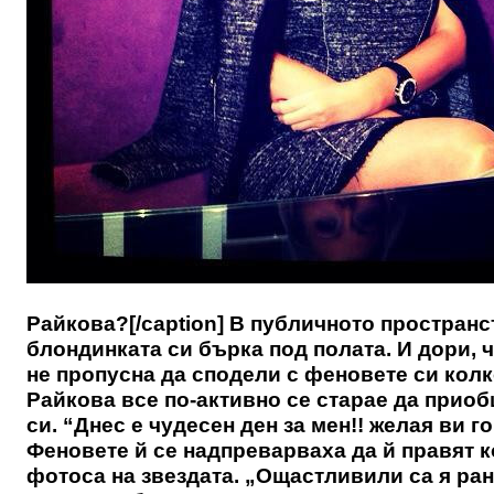
Райкова?[/caption] В публичното пространс
блондинката си бърка под полата. И дори,
не пропусна да сподели с феновете си кол
Райкова все по-активно се старае да приоб
си. “Днес е чудесен ден за мен!! желая ви го
Феновете й се надпреварваха да й правят к
фотоса на звездата. „Ощастливили са я ран