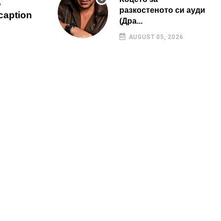
о
разкостеното си ауди
caption
(Дра...
AUGUST 05, 2026