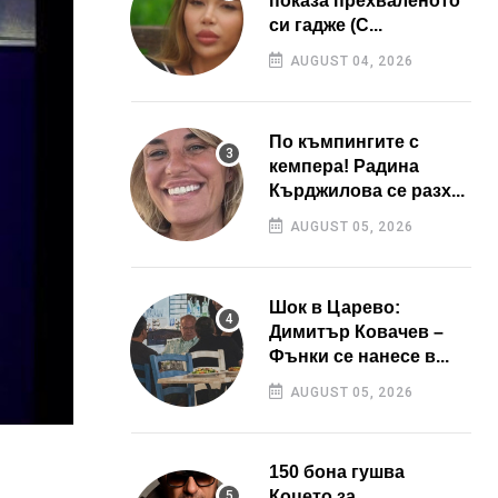
показа прехваленото
си гадже (С...
AUGUST 04, 2026
По къмпингите с
кемпера! Радина
Кърджилова се разх...
AUGUST 05, 2026
Шок в Царево:
Димитър Ковачев –
Фънки се нанесе в...
AUGUST 05, 2026
150 бона гушва
Коцето за