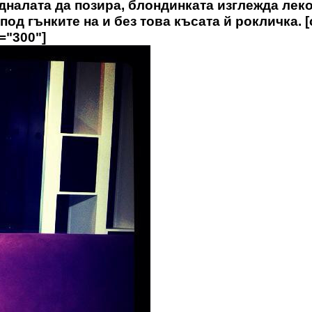
налата да позира, блондинката изглежда лек
под гънките на и без това късата й рокличка. [
h="300"]