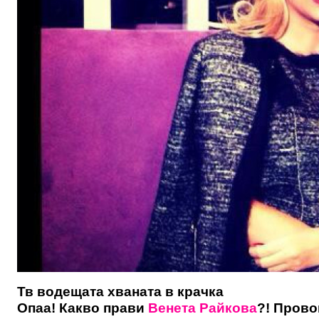
Тв водещата хваната в крачка
Опаа! Какво прави
Венета Райкова
?! Прово