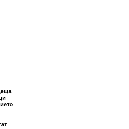
деща
ци
вието
тат