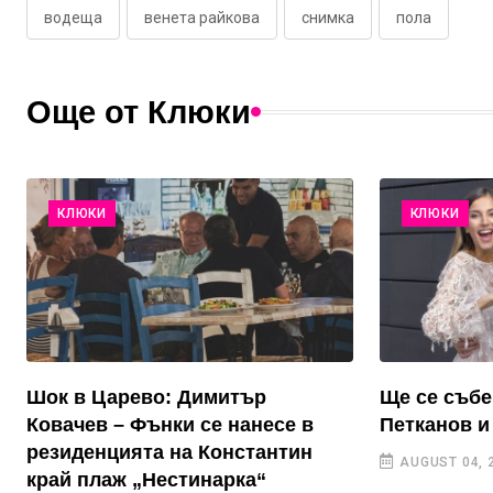
водеща
венета райкова
снимка
пола
Още от Клюки
КЛЮКИ
КЛЮКИ
Шок в Царево: Димитър
Ще се събе
Ковачев – Фънки се нанесе в
Петканов и
резиденцията на Константин
AUGUST 04, 
край плаж „Нестинарка“