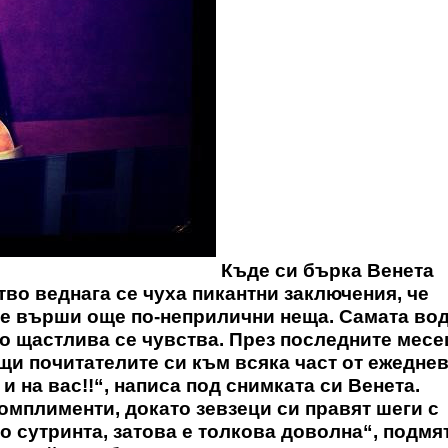
Къде си бърка Венета
тво веднага се чуха пикантни заключения, че
 че върши още по-неприлични неща. Самата во
ко щастлива се чувства. През последните месе
щи почитателите си към всяка част от ежедне
 и на вас!!“, написа под снимката си Венета.
омплименти, докато зевзеци си правят шеги с
о сутринта, затова е толкова доволна“, подмя