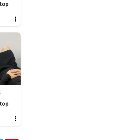
top
:
top