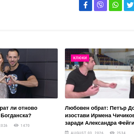
КЛЮКИ
рат ли отново
Любовен обрат: Петър Д
 Богданска?
изостави Ирмена Чичико
заради Александра Фейги
2026
1470
AUGUST 03, 2026
2534