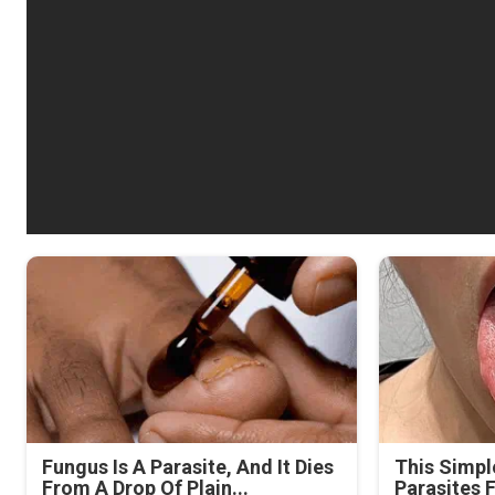
Fungus Is A Parasite, And It Dies
This Simpl
From A Drop Of Plain...
Parasites 