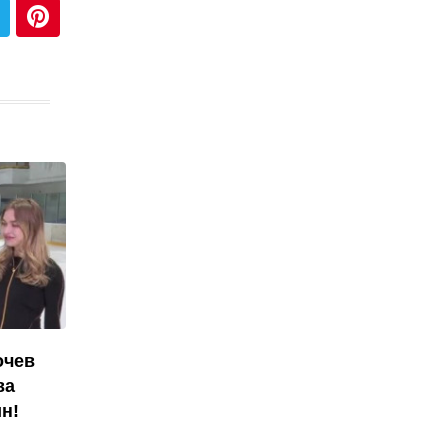
очев
ва
н!