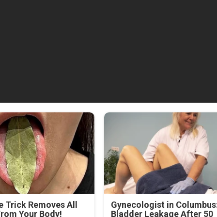
e Trick Removes All
Gynecologist in Columbus
From Your Body!
Bladder Leakage After 50