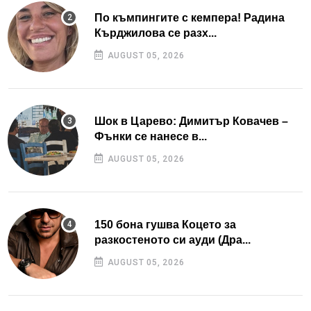
По къмпингите с кемпера! Радина
Кърджилова се разх...
AUGUST 05, 2026
Шок в Царево: Димитър Ковачев –
Фънки се нанесе в...
AUGUST 05, 2026
150 бона гушва Коцето за
разкостеното си ауди (Дра...
AUGUST 05, 2026