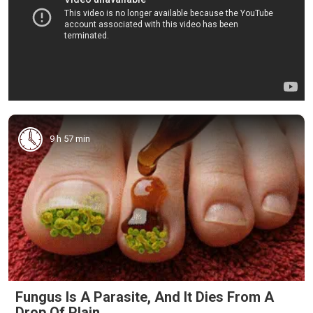
9 h 57 min
Fungus Is A Parasite, And It Dies From A
Drop Of Plain...