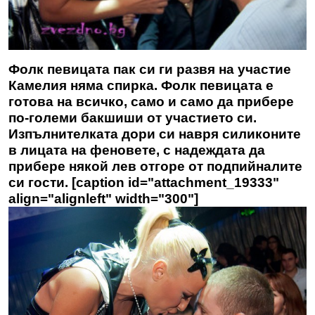
Фолк певицата пак си ги развя на участие
Камелия няма спирка. Фолк певицата е
готова на всичко, само и само да прибере
по-големи бакшиши от участието си.
Изпълнителката дори си навря силиконите
в лицата на феновете, с надеждата да
прибере някой лев отгоре от подпийналите
си гости. [caption id="attachment_19333"
align="alignleft" width="300"]