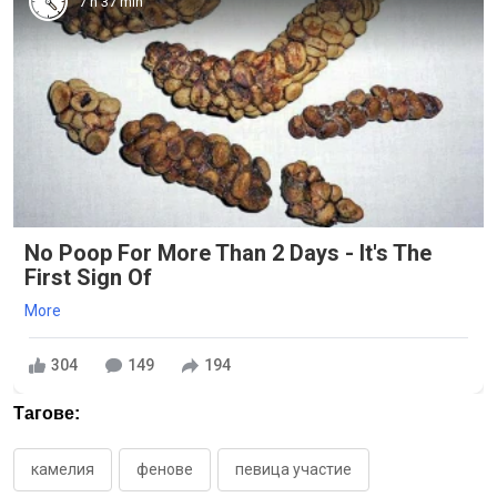
7 h 37 min
No Poop For More Than 2 Days - It's The
First Sign Of
More
304
149
194
Тагове:
камелия
фенове
певица участие