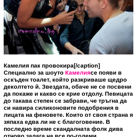
Камелия пак провокира[/caption]
Специално за шоуто
Камелия
се появи в
оскъден тоалет, който разкриваше щедро
деколтето й. Звездата, обаче не се посвени
да покаже и какво се крие отдолу. Певицата
до такава степен се забрави, че тръгна да
си навира силиконовите подобрения в
лицата на феновете. Които от своя страна я
зяпаха едва ли не с благоговение. В
последно време скандалната фолк дива
отново залага на все по-големи