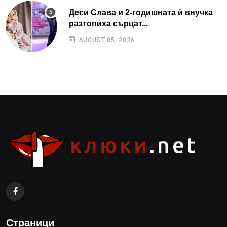
Деси Слава и 2-годишната ѝ внучка
разтопиха сърцат...
AUGUST 05, 2026
Страници