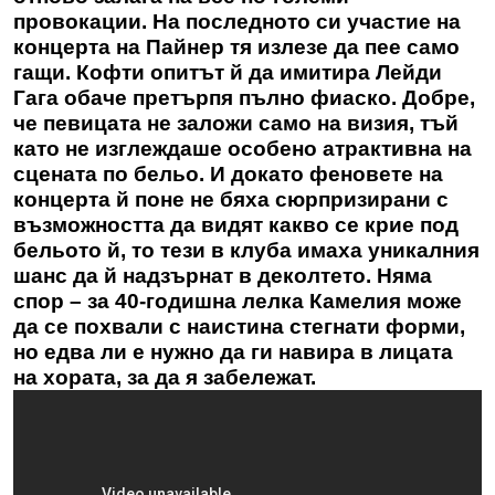
провокации. На последното си участие на
концерта на Пайнер тя излезе да пее само
гащи. Кофти опитът й да имитира Лейди
Гага обаче претърпя пълно фиаско. Добре,
че певицата не заложи само на визия, тъй
като не изглеждаше особено атрактивна на
сцената по бельо. И докато феновете на
концерта й поне не бяха сюрпризирани с
възможността да видят какво се крие под
бельото й, то тези в клуба имаха уникалния
шанс да й надзърнат в деколтето. Няма
спор – за 40-годишна лелка Камелия може
да се похвали с наистина стегнати форми,
но едва ли е нужно да ги навира в лицата
на хората, за да я забележат.