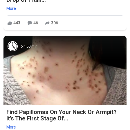
More
443
46
306
6 h 50 min
Find Papillomas On Your Neck Or Armpit?
It's The First Stage Of...
More