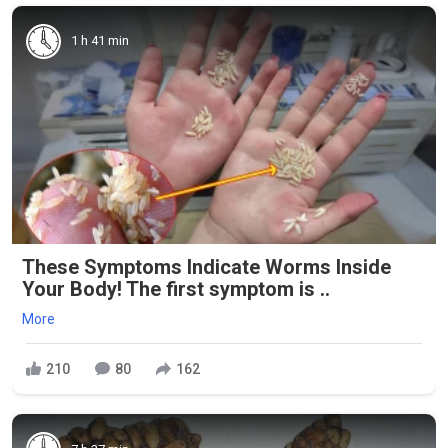
1 h 41 min
These Symptoms Indicate Worms Inside
Your Body! The first symptom is ..
More
210
80
162