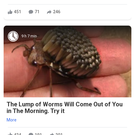
451
71
246
9 h 7 min
The Lump of Worms Will Come Out of You
in The Morning. Try it
More
424
191
201