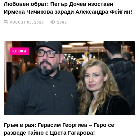
Любовен обрат: Петър Дочев изостави
Ирмена Чичикова заради Александра Фейгин!
AUGUST 03, 2026
2688
КЛЮКИ
Гръм в рая: Герасим Георгиев – Геро се
разведе тайно с Цвета Гагарова!