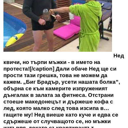
Нед
квичи, но търпи мъжки - в името на
протеста![/caption] Дали обаче Нед ще си
прости тази грешка, това не можем да
кажем. „Биг Брадър, усети нашата болка”,
обърна се към камерите изпруженият
дънгалак в залата за фитнеса. Отстрани
стоеше македонецът и държеше кофа с
лед, която малко след това изсипа в…
гащите му! Нед виеше като куче и едва се
сдържеше от случващото се, но мъжки
изтърпя, докато съквартирантът