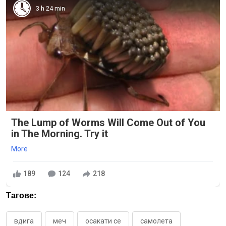
3 h 24 min
The Lump of Worms Will Come Out of You
in The Morning. Try it
More
189
124
218
Тагове:
вдига
меч
осакати се
самолета