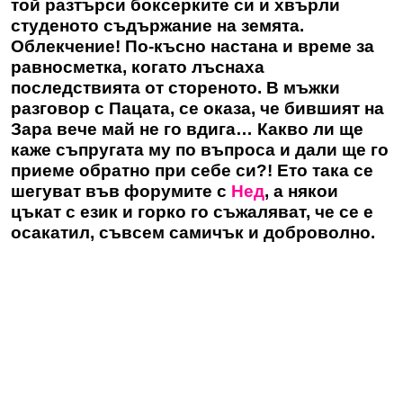
той разтърси боксерките си и хвърли
студеното съдържание на земята.
Облекчение! По-късно настана и време за
равносметка, когато лъснаха
последствията от стореното. В мъжки
разговор с Пацата, се оказа, че бившият на
Зара вече май не го вдига… Какво ли ще
каже съпругата му по въпроса и дали ще го
приеме обратно при себе си?! Ето така се
шегуват във форумите с
Нед
, а някои
цъкат с език и горко го съжаляват, че се е
осакатил, съвсем самичък и доброволно.