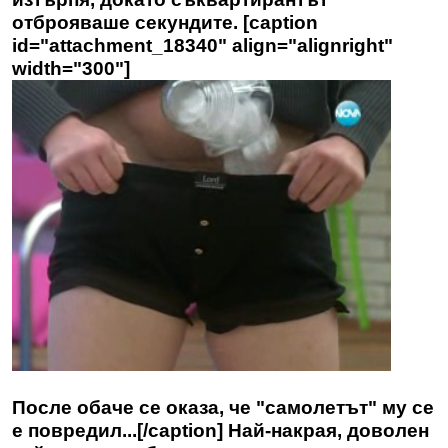
отброяваше секундите. [caption
id="attachment_18340" align="alignright"
width="300"]
После обаче се оказа, че "самолетът" му се
е повредил...[/caption] Най-накрая, доволен