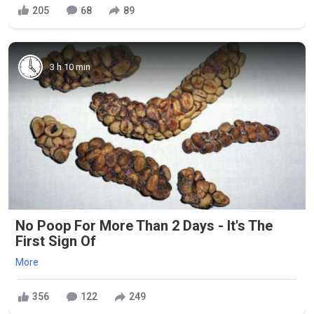
205
68
89
3 h 10 min
No Poop For More Than 2 Days - It's The
First Sign Of
More
356
122
249