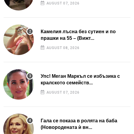
AUGUST 07, 2026
Камелия лъсна без сутиен и по
прашки на 55 – (Вижт...
AUGUST 08, 2026
Упс! Меган Маркъл се избъзика с
кралското семейств...
AUGUST 07, 2026
Гала се показа в ролята на баба
(Новородената ѝ вн...