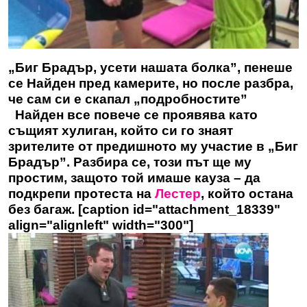
„Биг Брадър, усети нашата болка”, пенеше
се Найден пред камерите, но после разбра,
че сам си е скапал „подробностите”
Найден все повече се проявява като
същият хулиган, който си го знаят
зрителите от предишното му участие в „Биг
Брадър”. Разбира се, този път ще му
простим, защото той имаше кауза – да
подкрепи протеста на
Лестер
, който остана
без багаж. [caption id="attachment_18339"
align="alignleft" width="300"]