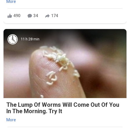
More
490
34
174
11 h 28 min
The Lump Of Worms Will Come Out Of You
In The Morning. Try It
More