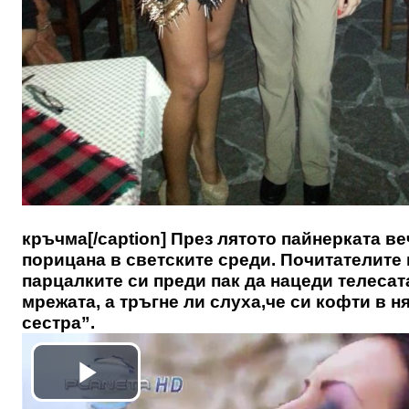
кръчма[/caption] През лятото пайнерката в
порицана в светските среди. Почитателите п
парцалките си преди пак да нацеди телесата
мрежата, а тръгне ли слуха,че си кофти в 
сестра”.