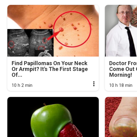
Find Papillomas On Your Neck
Doctor Fr
Or Armpit? It's The First Stage
Come Out O
Of...
Morning!
10 h 2 min
10 h 18 min