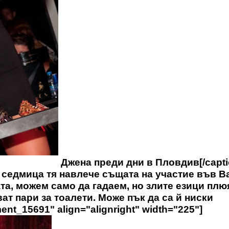
Джена преди дни в Пловдив[/capti
и седмица тя навлече същата на участие във Ва
ата, можем само да гадаем, но злите езици плю
ват пари за тоалети. Може пък да са й ниски
ent_15691" align="alignright" width="225"]