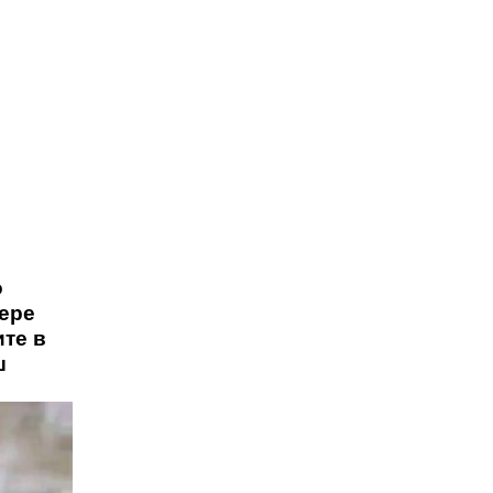
о
пере
ите в
ш