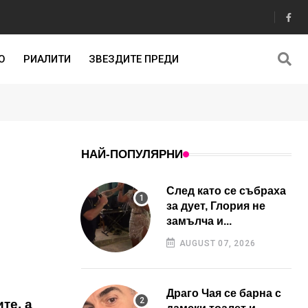
О
РИАЛИТИ
ЗВЕЗДИТЕ ПРЕДИ
НАЙ-ПОПУЛЯРНИ
След като се събраха
за дует, Глория не
замълча и...
AUGUST 07, 2026
Драго Чая се барна с
те, а