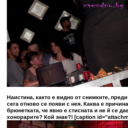
Наистина, както е видно от снимките, пред
сега отново се появи с нея. Каква е причин
брюнетката, че явно е стисната и не й се да
хонорарите? Кой знае?! [caption id="attachm