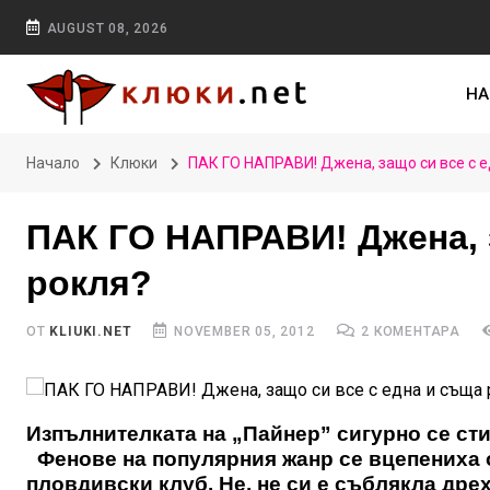
AUGUST 08, 2026
НА
Начало
Клюки
ПАК ГО НАПРАВИ! Джена, защо си все с е
ПАК ГО НАПРАВИ! Джена, 
рокля?
ОТ
KLIUKI.NET
NOVEMBER 05, 2012
2 КОМЕНТАРА
Изпълнителката на „Пайнер” сигурно се сти
Фенове на популярния жанр се вцепениха от
пловдивски клуб. Не, не си е съблякла дрех