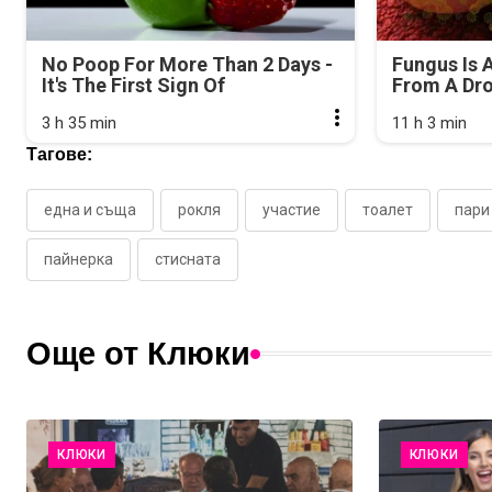
No Poop For More Than 2 Days -
Fungus Is A
It's The First Sign Of
From A Drop
3 h 35 min
11 h 3 min
Тагове:
една и съща
рокля
участие
тоалет
пари
пайнерка
стисната
Още от Клюки
КЛЮКИ
КЛЮКИ