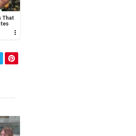
s That
ites