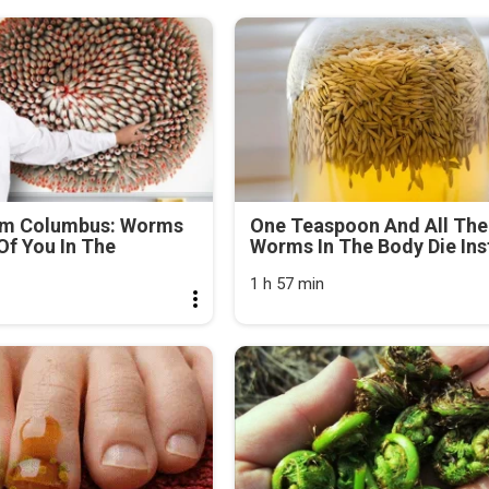
om Columbus: Worms
One Teaspoon And All The
f You In The
Worms In The Body Die Ins
1 h 57 min