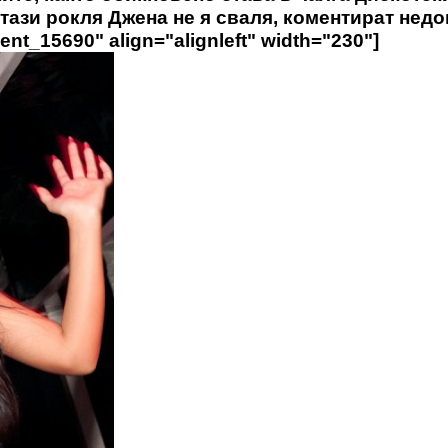
 тази рокля Джена не я сваля, коментират нед
ent_15690" align="alignleft" width="230"]