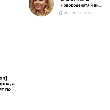
(Новородената ѝ вн...
AUGUST 07, 2026
on]
рна, а
ят по