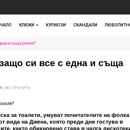
ЧАЛО
КЛЮКИ
КУРИОЗИ
СКАНДАЛИ
ЛЮБОПИТН
дна и съща рокля?
защо си все с една и съща
882 ПРОЧИТА
ска за тоалети, умуват почитателите на фолка
 вида на Джена, която преди дни гостува в
ите, както обикновено става в чалга дискотеки