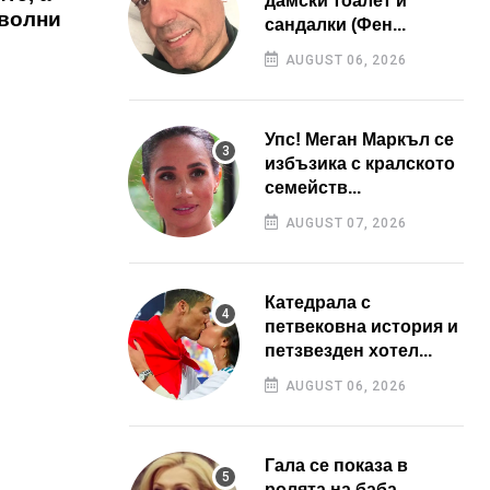
дамски тоалет и
оволни
сандалки (Фен...
AUGUST 06, 2026
Упс! Меган Маркъл се
избъзика с кралското
семейств...
AUGUST 07, 2026
Катедрала с
петвековна история и
петзвезден хотел...
AUGUST 06, 2026
Гала се показа в
ролята на баба