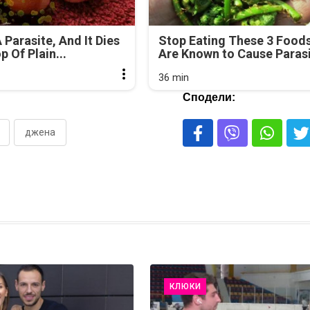
 Parasite, And It Dies
Stop Eating These 3 Food
 Of Plain...
Are Known to Cause Paras
36 min
Сподели:
джена
КЛЮКИ