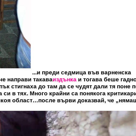
...и преди седмица във варненска
ече направи такава
издънка
и тогава беше гадн
ък стигнаха до там да се чудят дали тя поне 
 си в тях. Много крайни са понякога критикар
някоя област…после върви доказвай, че „няма