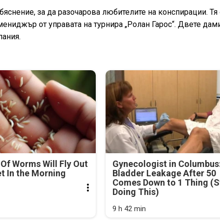
яснение, за да разочарова любителите на конспирации. Тя 
мениджър от управата на турнира „Ролан Гарос“. Двете дам
пания.
Of Worms Will Fly Out
Gynecologist in Columbus
et In the Morning
Bladder Leakage After 50
Comes Down to 1 Thing (S
Doing This)
9 h 42 min