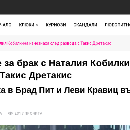
ЧАЛО
КЛЮКИ
КУРИОЗИ
СКАНДАЛИ
ЛЮБОПИТН
лия Кобилкина изчезнаха след развода с Такис Дретакис
 за брак с Наталия Кобилк
 Такис Дретакис
а в Брад Пит и Леви Кравиц в
А
2317 ПРОЧИТА