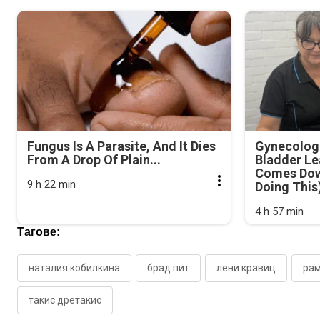
Fungus Is A Parasite, And It Dies
Gynecologi
From A Drop Of Plain...
Bladder Le
Comes Dow
9 h 22 min
Doing This
4 h 57 min
Тагове:
наталия кобилкина
брад пит
лени кравиц
рам
такис дретакис