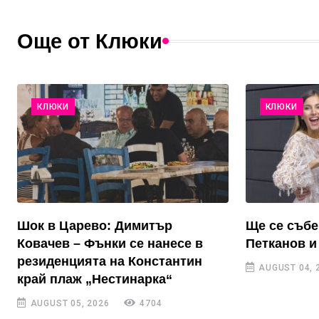
Още от Клюки
КЛЮКИ
КЛЮКИ
Шок в Царево: Димитър
Ще се събе
Ковачев – Фънки се нанесе в
Петканов и
резиденцията на Константин
AUGUST 04, 
край плаж „Нестинарка“
AUGUST 05, 2026
4704