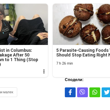
st in Columbus:
5 Parasite-Causing Foods
akage After 50
Should Stop Eating Right
n to 1 Thing (Stop
7 h 26 min
)
Сподели:
и малек