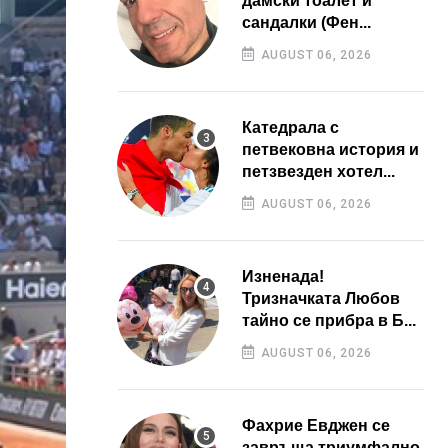
дамски тоалет и
сандалки (Фен...
AUGUST 06, 2026
Катедрала с
петвековна история и
петзвезден хотел...
AUGUST 06, 2026
Изненада!
Тризначката Любов
тайно се прибра в Б...
AUGUST 06, 2026
Фахрие Евджен се
завръща триумфално