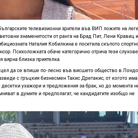
българските телевизионни зрители във ВИП ложите на лег
 световни знаменитости от ранга на Брад Пит, Лени Кравиц 
амбициозната Наталия Кобилкина е посетила скъпото спортн
нсор. Психоложката обаче категорично отрича тези слухове
я вярна близка приятелка.
с цел да се впише по-лесно във висшето общество в Лондо
азведе с гръцкия бизнесмен Такис Дретакис, от когото има
с десетки ухажори и предложения за брак, но до момента не
мняват в думите и предполагат, че кандидатите изобщо не