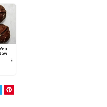
 You
 Now