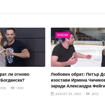
КЛЮКИ
рат ли отново
Любовен обрат: Петър Д
 Богданска?
изостави Ирмена Чичико
заради Александра Фейги
2026
1498
AUGUST 03, 2026
2632