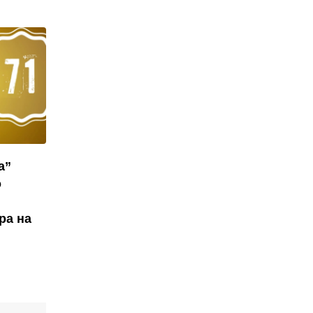
а”
о
ра на