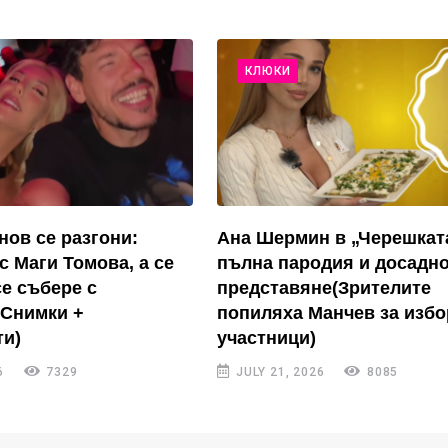
КЛЮКИ
нов се разгони:
Ана Шермин в „Черешкат
с Маги Томова, а се
пълна пародия и досадн
се събере с
представяне(Зрителите
(Снимки +
попиляха Манчев за избо
и)
участници)
6
7329
JULY 21, 2026
8085