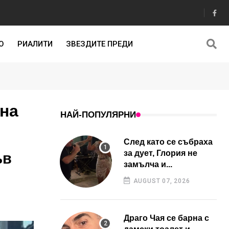
О
РИАЛИТИ
ЗВЕЗДИТЕ ПРЕДИ
ина
НАЙ-ПОПУЛЯРНИ
След като се събраха
за дует, Глория не
ъв
замълча и...
AUGUST 07, 2026
Драго Чая се барна с