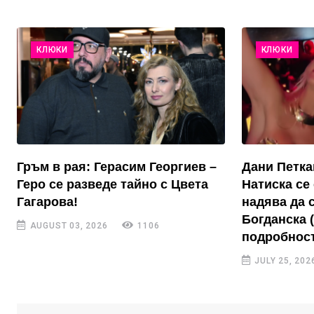
КЛЮКИ
КЛЮКИ
Гръм в рая: Герасим Георгиев –
Дани Петка
Геро се разведе тайно с Цвета
Натиска се 
Гагарова!
надява да 
Богданска 
AUGUST 03, 2026
1106
подробност
JULY 25, 202