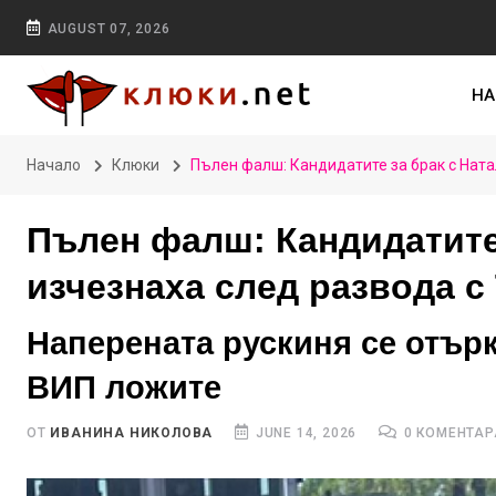
AUGUST 07, 2026
НА
Начало
Клюки
Пълен фалш: Кандидатите за брак с Ната
Пълен фалш: Кандидатите
изчезнаха след развода с
Наперената рускиня се отърк
ВИП ложите
ОТ
ИВАНИНА НИКОЛОВА
JUNE 14, 2026
0 КОМЕНТАР