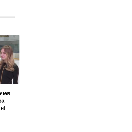
очев
ва
н!