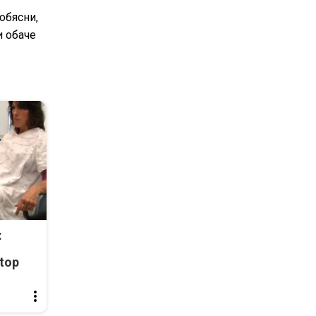
обясни,
и обаче
:
top