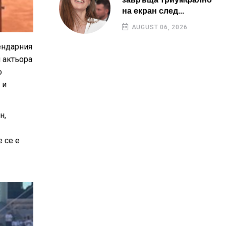
на екран след...
AUGUST 06, 2026
ендарния
и актьора
о
 и
н,
 се е