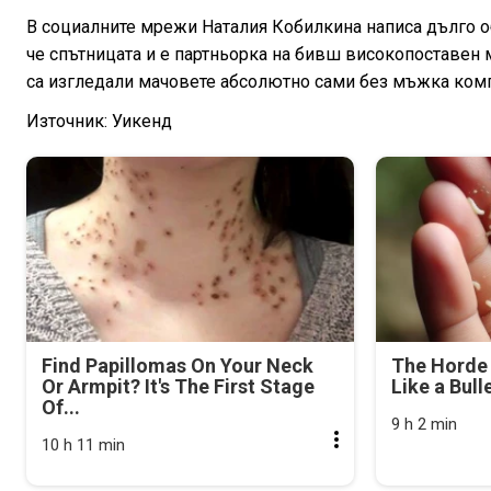
В социалните мрежи Наталия Кобилкина написа дълго об
че спътницата и е партньорка на бивш високопоставен 
са изгледали мачовете абсолютно сами без мъжка ком
Източник: Уикенд
Find Papillomas On Your Neck
The Horde 
Or Armpit? It's The First Stage
Like a Bull
Of...
9 h 2 min
10 h 11 min