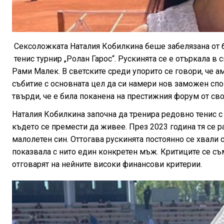
Сексоложката Наталия Кобилкина беше забелязана от 
тенис турнир „Ролан Гарос“. Рускинята се е отъркала в
Рами Малек. В светските среди упорито се говори, че 
събитие с основната цел да си намери нов заможен спо
твърди, че е била поканена на престижния форум от сво
Наталия Кобилкина започна да тренира редовно тенис 
където се премести да живее. През 2023 година тя се р
малолетен син. Оттогава рускинята постоянно се хвали 
показвала с нито един конкретен мъж. Критиците се съ
отговарят на нейните високи финансови критерии.