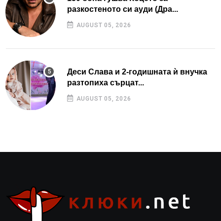
разкостеното си ауди (Дра...
AUGUST 05, 2026
Деси Слава и 2-годишната ѝ внучка
разтопиха сърцат...
AUGUST 05, 2026