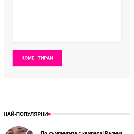
КОМЕНТИРАЙ
НАЙ-ПОПУЛЯРНИ
По къмпингите с кемпера! Радина