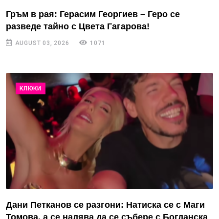
Гръм в рая: Герасим Георгиев – Геро се
разведе тайно с Цвета Гагарова!
AUGUST 03, 2026
1071
КЛЮКИ
Дани Петканов се разгони: Натиска се с Маги
Томова, а се надява да се събере с Богданска