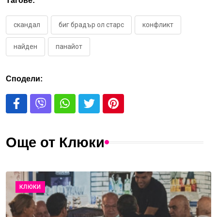
Тагове:
скандал
биг брадър ол старс
конфликт
найден
панайот
Сподели:
Още от Клюки
КЛЮКИ