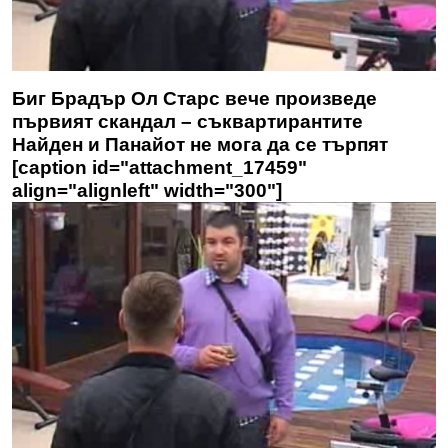
Биг Брадър Ол Старс вече произведе
първият скандал – съквартирантите
Найден и Панайот не мога да се търпят
[caption id="attachment_17459"
align="alignleft" width="300"]