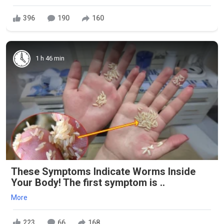
396
190
160
1 h 46 min
These Symptoms Indicate Worms Inside
Your Body! The first symptom is ..
More
223
66
168