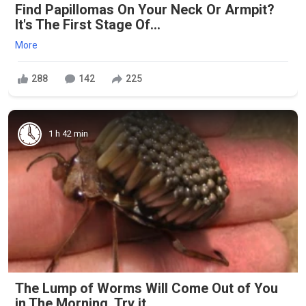
Find Papillomas On Your Neck Or Armpit?
It's The First Stage Of...
More
288
142
225
1 h 42 min
The Lump of Worms Will Come Out of You
in The Morning. Try it