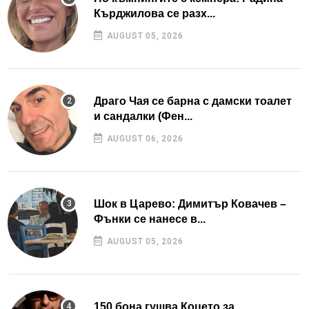
Кърджилова се разх...
AUGUST 05, 2026
Драго Чая се барна с дамски тоалет
и сандалки (Фен...
AUGUST 06, 2026
Шок в Царево: Димитър Ковачев –
Фънки се нанесе в...
AUGUST 05, 2026
150 бона гушва Коцето за