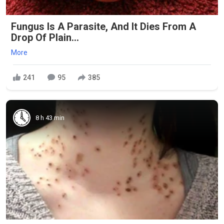
Fungus Is A Parasite, And It Dies From A
Drop Of Plain...
More
241
95
385
8 h 43 min