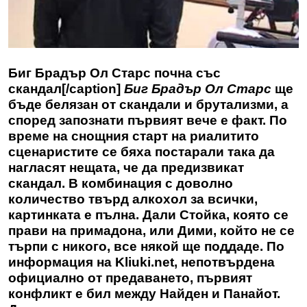
Биг Брадър Ол Старс почна със
скандал[/caption]
Биг Брадър Ол Старс
ще
бъде белязан от скандали и брутализми, а
според запознати първият вече е факт. По
време на снощния старт на риалитито
сценаристите се бяха постарали така да
нагласят нещата, че да предизвикат
скандал. В комбинация с доволно
количество твърд алкохол за всички,
картинката е пълна. Дали Стойка, която се
прави на примадона, или Дими, който не се
търпи с никого, все някой ще поддаде. По
информация на Kliuki.net, непотвърдена
официално от предаването, първият
конфликт е бил между Найден и Панайот.