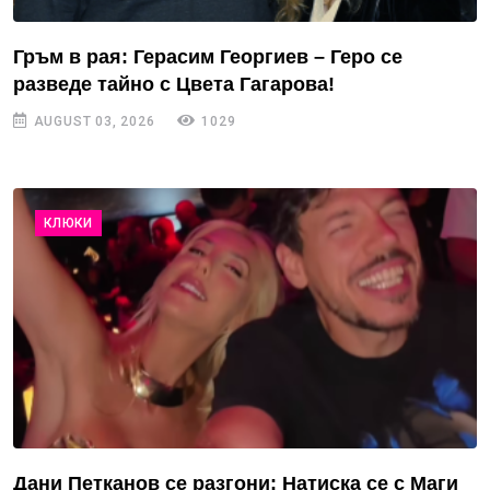
Гръм в рая: Герасим Георгиев – Геро се
разведе тайно с Цвета Гагарова!
AUGUST 03, 2026
1029
КЛЮКИ
Дани Петканов се разгони: Натиска се с Маги