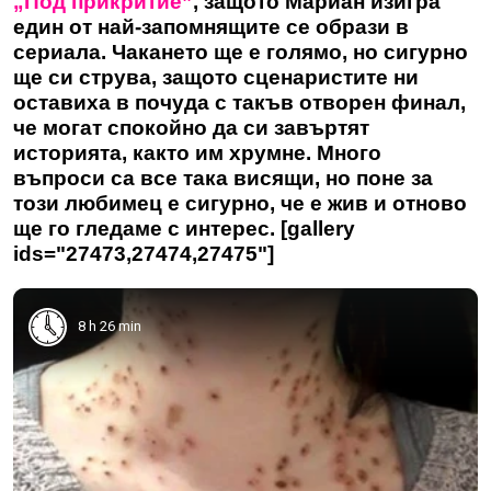
„Под прикритие”
, защото Мариан изигра
един от най-запомнящите се образи в
сериала. Чакането ще е голямо, но сигурно
ще си струва, защото сценаристите ни
оставиха в почуда с такъв отворен финал,
че могат спокойно да си завъртят
историята, както им хрумне. Много
въпроси са все така висящи, но поне за
този любимец е сигурно, че е жив и отново
ще го гледаме с интерес. [gallery
ids="27473,27474,27475"]
8 h 26 min