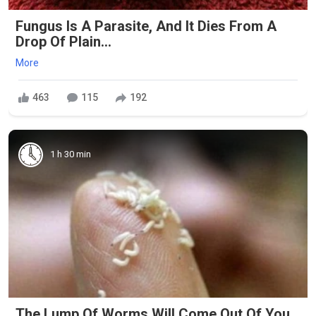
Fungus Is A Parasite, And It Dies From A
Drop Of Plain...
More
463
115
192
1 h 30 min
The Lump Of Worms Will Come Out Of You