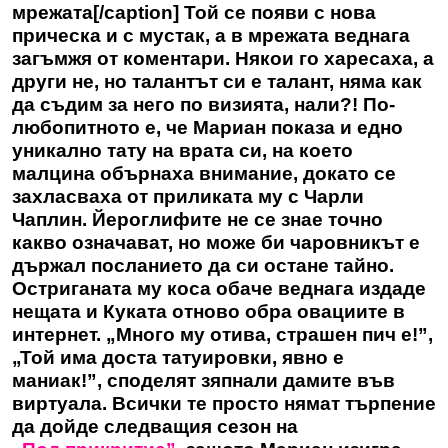
мрежата[/caption] Той се появи с нова
прическа и с мустак, а в мрежата веднага
загъмжя от коментари. Някои го харесаха, а
други не, но талантът си е талант, няма как
да съдим за него по визията, нали?! По-
любопитното е, че Мариан показа и едно
уникално тату на врата си, на което
малцина обърнаха внимание, докато се
захласваха от приликата му с Чарли
Чаплин. Йероглифите не се знае точно
какво означават, но може би чаровникът е
държал посланието да си остане тайно.
Остриганата му коса обаче веднага издаде
нещата и Куката отново обра овациите в
интернет. „Много му отива, страшен пич е!”,
„Той има доста татуировки, явно е
маниак!”, споделят зяпнали дамите във
виртуала. Всички те просто нямат търпение
да дойде следващия сезон на