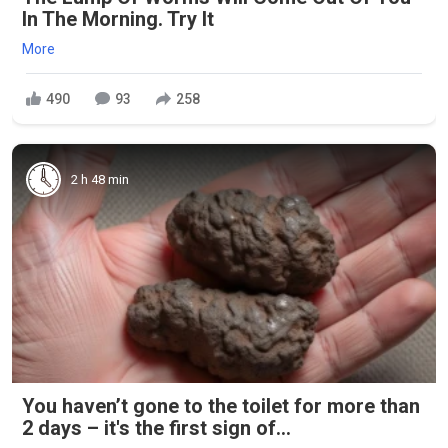
In The Morning. Try It
More
490
93
258
2 h 48 min
You haven’t gone to the toilet for more than
2 days – it's the first sign of...