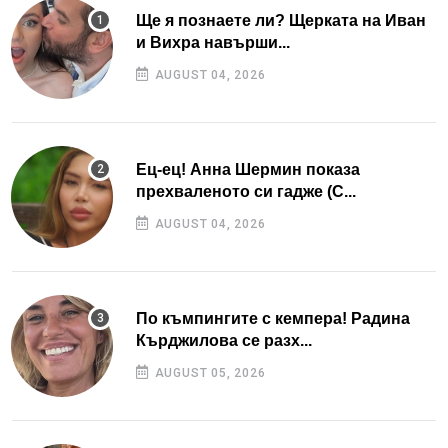
Ще я познаете ли? Щерката на Иван
и Вихра навърши...
AUGUST 04, 2026
Ец-ец! Анна Шермин показа
прехваленото си гадже (С...
AUGUST 04, 2026
По къмпингите с кемпера! Радина
Кърджилова се разх...
AUGUST 05, 2026