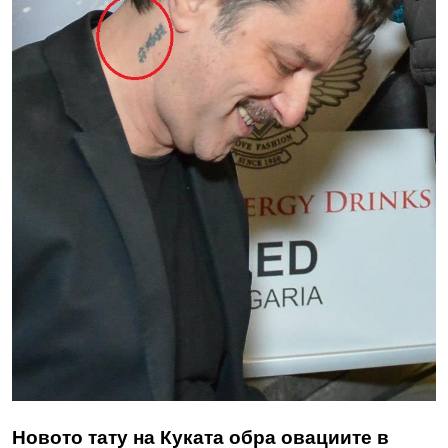
Новото тату на Куката обра овациите в