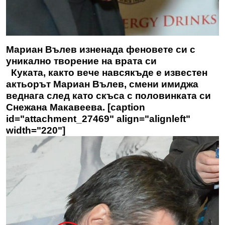
Мариан Вълев изненада феновете си с
уникално творение на врата си
Куката, както вече навсякъде е известен
актьорът Мариан Вълев, смени имиджа
веднага след като скъса с половинката си
Снежана Макавеева. [caption
id="attachment_27469" align="alignleft"
width="220"]