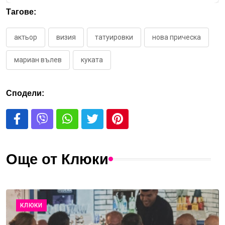
Тагове:
актьор
визия
татуировки
нова прическа
мариан вълев
куката
Сподели:
Още от Клюки
КЛЮКИ