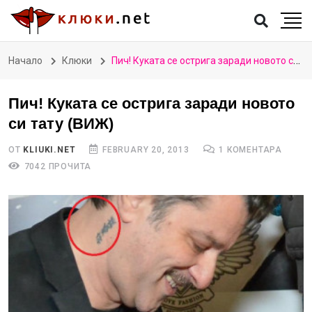
Начало
Клюки
Пич! Куката се острига заради новото си тату (ВИЖ)
Пич! Куката се острига заради новото
си тату (ВИЖ)
ОТ
KLIUKI.NET
FEBRUARY 20, 2013
1 КОМЕНТАРА
7042 ПРОЧИТА