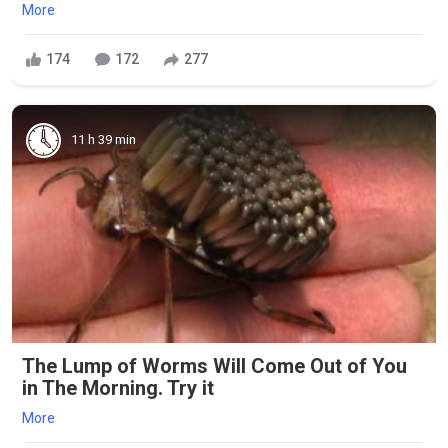
More
174
172
277
11 h 39 min
The Lump of Worms Will Come Out of You
in The Morning. Try it
More