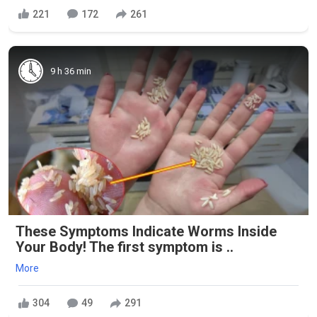
221
172
261
9 h 36 min
These Symptoms Indicate Worms Inside
Your Body! The first symptom is ..
More
304
49
291