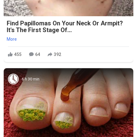
Find Papillomas On Your Neck Or Armpit?
It's The First Stage Of...
More
455
64
392
6 h 30 min