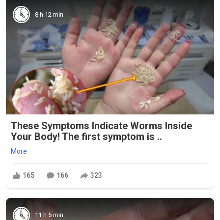
8 h 12 min
These Symptoms Indicate Worms Inside
Your Body! The first symptom is ..
More
165
166
323
11 h 5 min