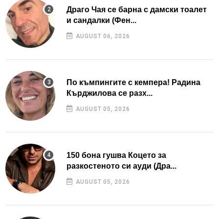
Драго Чая се барна с дамски тоалет
и сандалки (Фен...
AUGUST 06, 2026
По къмпингите с кемпера! Радина
Кърджилова се разх...
AUGUST 05, 2026
150 бона гушва Коцето за
разкостеното си ауди (Дра...
AUGUST 05, 2026