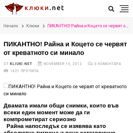
Начало
Клюки
ПИКАНТНО! Райна и Коцето се червят от креватното си минало
ПИКАНТНО! Райна и Коцето се червят
от креватното си минало
ОТ
KLIUKI.NET
NOVEMBER 15, 2012
0 КОМЕНТАРА
1421 ПРОЧИТА
Двамата имали общи снимки, които във
всеки един момент може да ги
компрометират сериозно
Райна напоследък се изявява като
абсолютна тигрица и вече категорично