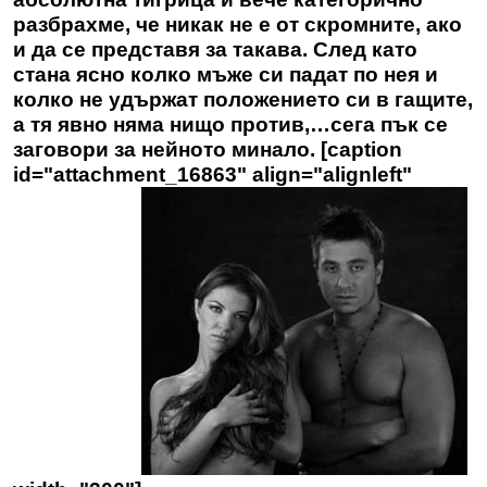
разбрахме, че никак не е от скромните, ако
и да се представя за такава. След като
стана ясно колко мъже си падат по нея и
колко не удържат положението си в гащите,
а тя явно няма нищо против,…сега пък се
заговори за нейното минало. [caption
id="attachment_16863" align="alignleft"