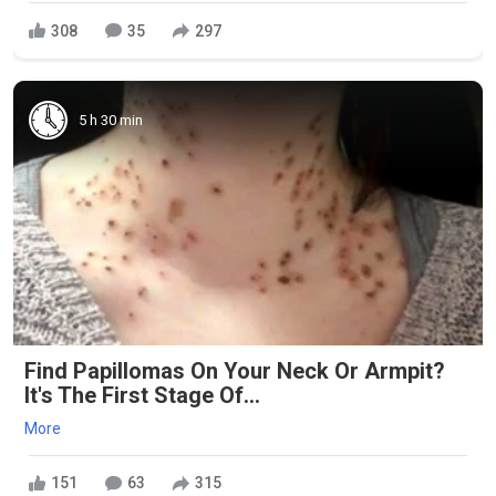
308
35
297
5 h 30 min
Find Papillomas On Your Neck Or Armpit?
It's The First Stage Of...
More
151
63
315