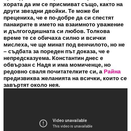
хората да им се присмиват също, както на
други звездни двойки. Те може би
прецениха, че е по-добре да си спестят
панаирите в името на взаимното уважение
и дългогодишната си любов. Толкова
време те се обичаха силно и всички
мислеха, че ще минат под венчилото, но не
– съдбата за пореден път доказа, че е
непредсказуема. Константин днес е
обвързан с Надя и има момиченце, но
редовно сваля почитателките си, а
Райна
предизвиква желанията на всички, които се
завъртят около нея.