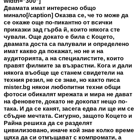
width="300"]
Двамата имат интересно общо
минало[/caption] Оказва се, че то може да
се окаже още по-пикантно от всички
приказки зад гърба й, които някога сте
чували. Още докато е била с Коцето,
двамата доста са палували и определено
имат какво да покажат, но не и на
аудиторията, а на специалистите, които
правят филмите за възрастни. Кога и дали
някога въобще ще станем свидетели на
техния резил, не се знае, но както писа
mister.bg някои любопитни техни общи
фотоси обикалят мрежата и мира не дават
на феновете, докато не докопат нещо по-
така. И да се канят, засега едва ли ще им се
сбъдне мечтата. Сигурно, защото Коцето и
Райна решиха да се разделят
цивилизовано, иначе кой знае колко време
щяха да си отмъщават с компромати, а