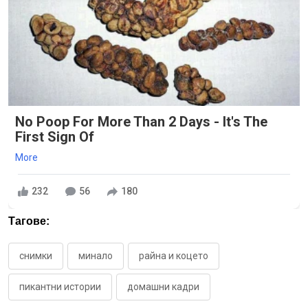
No Poop For More Than 2 Days - It's The
First Sign Of
More
232
56
180
Тагове:
снимки
минало
райна и коцето
пикантни истории
домашни кадри