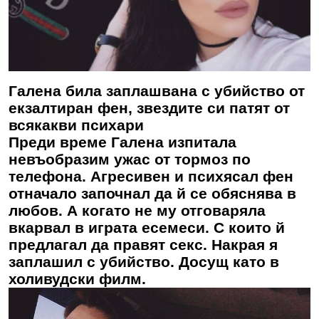
Галена била заплашвана с убийство от
екзалтиран фен, звездите си патят от
всякакви психари
Преди време Галена изпитала
невъобразим ужас от тормоз по
телефона. Агресивен и психясал фен
отначало започнал да й се обяснява в
любов. А когато не му отговаряла
вкарвал в играта есемеси. С които й
предлагал да правят секс. Накрая я
заплашил с убийство. Досущ като в
холивудски филм.