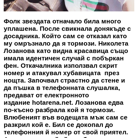
Фолк звездата отначало била много
уплашена. После свикнала донякъде с
досадника. Който сам се отказал като
му омръзнало да я тормози. Николета
Лозанова като видна красавица също
имала идентичен случай с побъркан
фен. Откачалника използвал скрит
номер и атакувал хубавицата през
нощта. Започвал страстно да стене и
да пъшка в телефонната слушалка,
предават от електронното
издание hotarena.net. Лозанова едва
по-късно разбрала кой я тормози.
Влюбеният във водещата мъж сам се
разкрил кой е. Бил се докопал до
телефонния й номер от свой приятел.