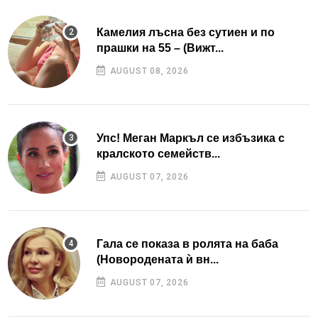
Камелия лъсна без сутиен и по
прашки на 55 – (Вижт...
AUGUST 08, 2026
Упс! Меган Маркъл се избъзика с
кралското семейств...
AUGUST 07, 2026
Гала се показа в ролята на баба
(Новородената ѝ вн...
AUGUST 07, 2026