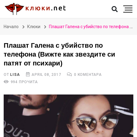
Начало
Клюки
Плашат Галена с убийство по телефона (Вижте как звездите си патят от психари)
Плашат Галена с убийство по
телефона (Вижте как звездите си
патят от психари)
ОТ
LISA
APRIL 08, 2017
0 КОМЕНТАРА
994 ПРОЧИТА