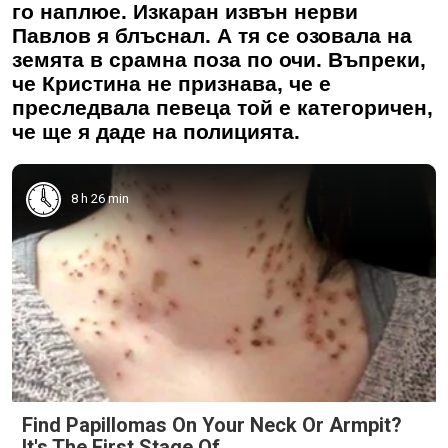
го наплюе. Изкаран извън нерви
Павлов я блъснал. А тя се озовала на
земята в срамна поза по очи. Въпреки,
че Кристина не признава, че е
преследвала певеца той е категоричен,
че ще я даде на полицията.
8 h 26 min
Find Papillomas On Your Neck Or Armpit?
It's The First Stage Of...