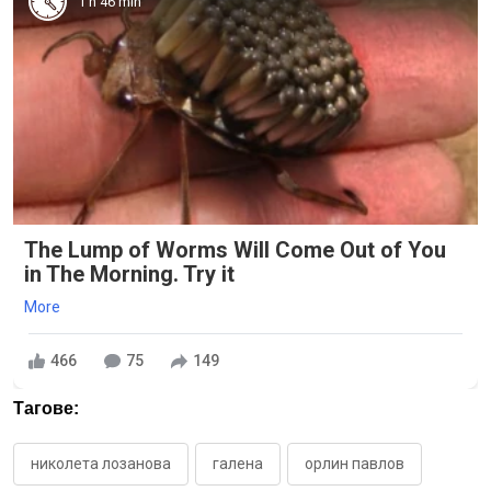
1 h 46 min
The Lump of Worms Will Come Out of You
in The Morning. Try it
More
466
75
149
Тагове:
николета лозанова
галена
орлин павлов