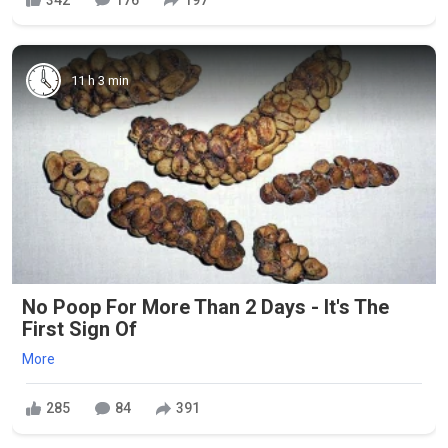
11 h 3 min
No Poop For More Than 2 Days - It's The
First Sign Of
More
285
84
391