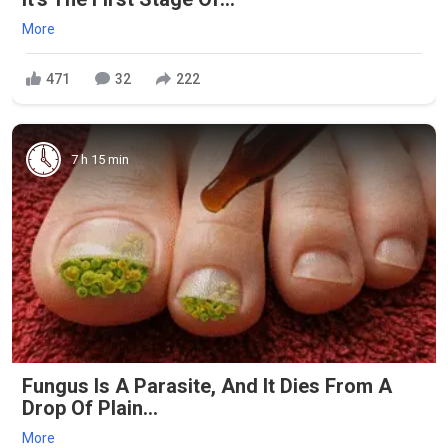
More
471
32
222
7 h 15 min
Fungus Is A Parasite, And It Dies From A
Drop Of Plain...
More