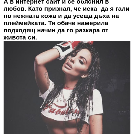
А в интернет сайт й се обяснил в
любов. Като признал, че иска да я гали
по нежната кожа и да усеща дъха на
плеймейката. Тя обаче намерила
подходящ начин да го разкара от
живота си.