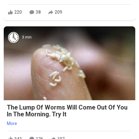
220
38
209
3 min
The Lump Of Worms Will Come Out Of You
In The Morning. Try It
More
342
176
197