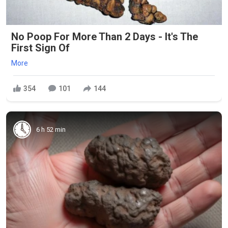
No Poop For More Than 2 Days - It's The
First Sign Of
More
354
101
144
6 h 52 min