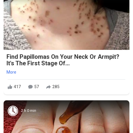
Find Papillomas On Your Neck Or Armpit?
It's The First Stage Of...
More
417
57
285
2 h 0 min