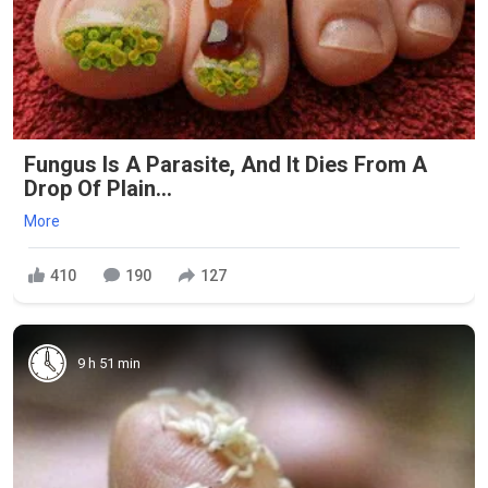
Fungus Is A Parasite, And It Dies From A
Drop Of Plain...
More
410
190
127
9 h 51 min