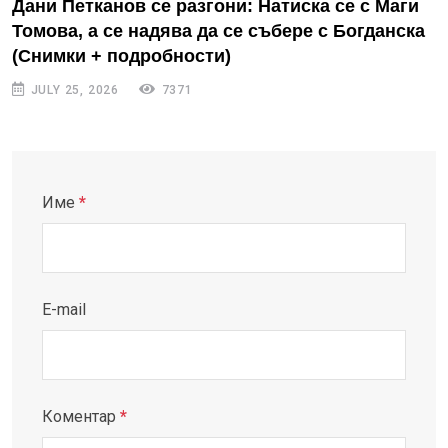
Дани Петканов се разгони: Натиска се с Маги
Томова, а се надява да се събере с Богданска
(Снимки + подробности)
JULY 25, 2026
7371
Име
*
E-mail
Коментар
*