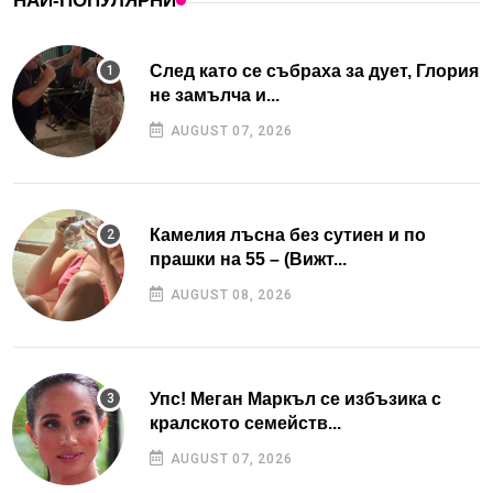
НАЙ-ПОПУЛЯРНИ
След като се събраха за дует, Глория
не замълча и...
AUGUST 07, 2026
Камелия лъсна без сутиен и по
прашки на 55 – (Вижт...
AUGUST 08, 2026
Упс! Меган Маркъл се избъзика с
кралското семейств...
AUGUST 07, 2026