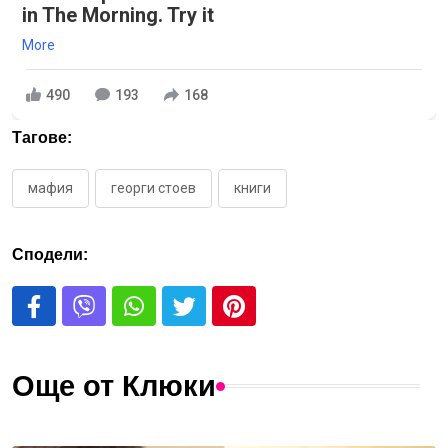
in The Morning. Try it
More
490
193
168
Тагове:
мафия
георги стоев
книги
Сподели:
Още от Клюки