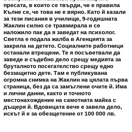
пресата, в които се твърди, че е правила
Кълне се, че това не е вярно. Като й казали
за тези писания в училище, 9-годишната
Жаклин силно се травмирала и се
наложило пак да я заведат на психолог.
Светла е подала жалба в Агенцията за
закрила на детето. Социалните работници
останали втрещени. Те я посъветвали да
заведе и съдебно дело срещу медията за
бруталното посегателство срещу едно
беззащитно дете. Там е публикувана
огромна снимка на Жаклин на цялата първа
страница, без да са замъглени очите й. Има
и лични данни, както и точното
местонахождение на самотната майка с
дъщеря й. Вдовицата вече е завела дело,
искът й е за обезщетение от 100 000 лв.