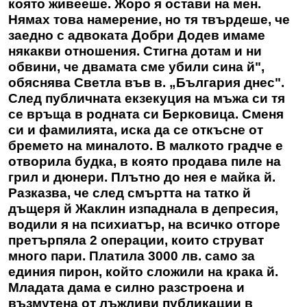
която живееше. Жоро я остави на мен.
Нямах това намерение, но тя твърдеше, че
заедно с адвоката Добри Додев имаме
някакви отношения. Стигна дотам и ни
обвини, че двамата сме убили сина й",
обяснява Светла във в. „България днес".
След публичната екзекуция на мъжа си тя
се връща в родната си Берковица. Сменя
си и фамилията, иска да се откъсне от
бремето на миналото. В малкото градче е
отворила будка, в която продава пиле на
грил и дюнери. Плътно до нея е майка й.
Разказва, че след смъртта на татко й
дъщеря й Жаклин изпаднала в депресия,
водили я на психиатър, на всичко отгоре
претърпяла 2 операции, които струват
много пари. Платила 3000 лв. само за
единия пирон, който сложили на крака й.
Младата дама е силно разстроена и
възмутена от лъжливи публикации в