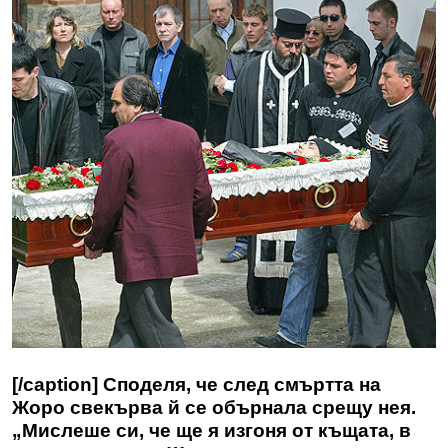
[/caption] Споделя, че след смъртта на
Жоро свекърва й се обърнала срещу нея.
„Мислеше си, че ще я изгоня от къщата, в