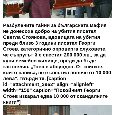
Разбулените тайни за българската мафия
не донесоха добро на убития писател
Светла Стоянова, вдовицата на убития
преди близо 3 години писател
Георги
Стоев
, категорично опроверга слуховете,
че съпругът й е спестил 200 000 лв., за да
купи семейно жилище, преди да бъде
застрелян. „Това е абсурдно. От книгите,
които написа, не е спестил повече от 10 000
лева", твърди тя. [caption
id="attachment_3962" align="alignleft"
width="150" caption="Покойният Георги
Стоев изкарал едва 10 000 от скандалните
книги"]