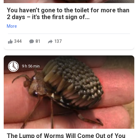
You haven’t gone to the toilet for more than
2 days – it's the first sign of...
More
344
81
137
9 h 56 min
The Lump of Worms Will Come Out of You