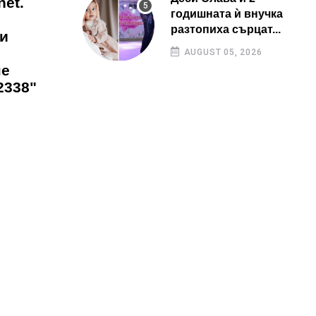
net.
годишната ѝ внучка
разтопиха сърцат...
ни
AUGUST 05, 2026
не
2338"