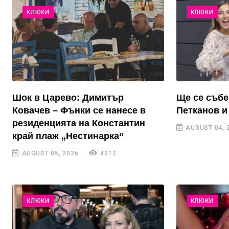
КЛЮКИ
КЛЮКИ
Шок в Царево: Димитър
Ще се събе
Ковачев – Фънки се нанесе в
Петканов и
резиденцията на Константин
AUGUST 04, 
край плаж „Нестинарка“
AUGUST 05, 2026
4312
КЛЮКИ
КЛЮКИ