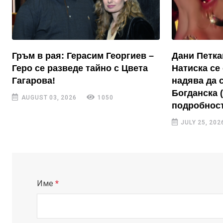
Гръм в рая: Герасим Георгиев –
Дани Петка
Геро се разведе тайно с Цвета
Натиска се 
Гагарова!
надява да 
Богданска 
AUGUST 03, 2026
1050
подробност
JULY 25, 202
Име
*