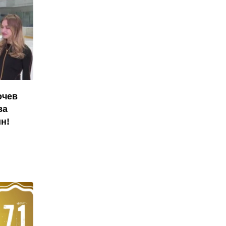
очев
ва
н!