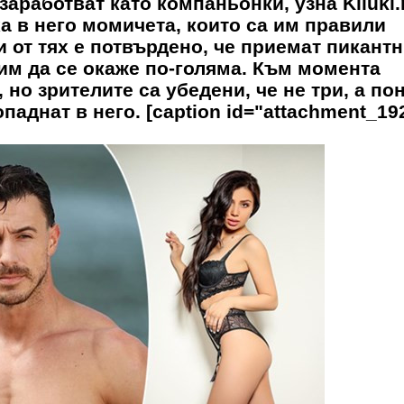
заработват като компаньонки, узна Kliuki.
а в него момичета, които са им правили
 от тях е потвърдено, че приемат пикант
им да се окаже по-голяма. Към момента
 но зрителите са убедени, че не три, а по
паднат в него. [caption id="attachment_19