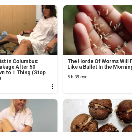
st in Columbus:
The Horde Of Worms Will F
akage After 50
Like a Bullet In the Mornin
n to 1 Thing (Stop
5 h 39 min
)