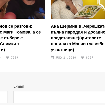
нов се разгони:
Ана Шермин в „Черешкат
с Маги Томова, а се
пълна пародия и досадн
се събере с
представяне(Зрителите
(Снимки +
попиляха Манчев за избо
и)
участници)
6
7259
JULY 21, 2026
8057
E-mail