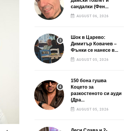
дамски тоалет и
сандалки (Фен...
AUGUST 06, 2026
Шок в Царево:
Димитър Ковачев –
Фънки се нанесе в...
AUGUST 05, 2026
150 бона гушва
Коцето за
разкостеното си ауди
(Дра...
AUGUST 05, 2026
Деси Слава и 2-