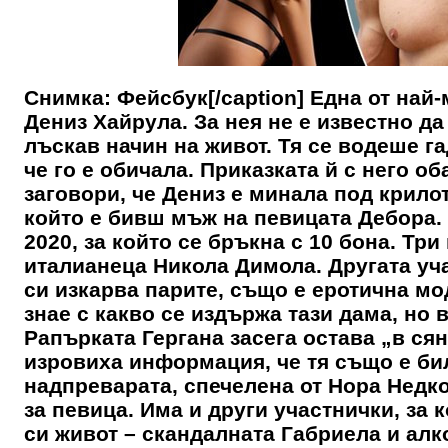
Снимка: Фейсбук[/caption] Една от най
Дениз Хайрула. За нея не е известно д
лъскав начин на живот. Тя се водеше га
че го е обичала. Приказката й с него об
заговори, че Дениз е минала под крило
който е бивш мъж на певицата Дебора. 
2020, за който се бръкна с 10 бона. Тр
италианеца Никола Димола. Другата учас
си изкарва парите, също е еротична мо
знае с какво се издържа тази дама, но 
Рапърката Гергана засега остава „в ся
изровиха информация, че тя също е бил
надпреварата, спечелена от Нора Недко
за певица. Има и други участнички, за 
си живот – скандалната Габриела и алк