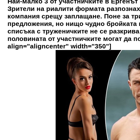
Най-малко 3 от участничките в Ергенът 
Зрители на риалити формата разпознах
компания срещу заплащане. Поне за три
предложения, но нищо чудно бройката 
списъка с труженичките не се разкрива,
половината от участничките могат да по
align="aligncenter" width="350"]