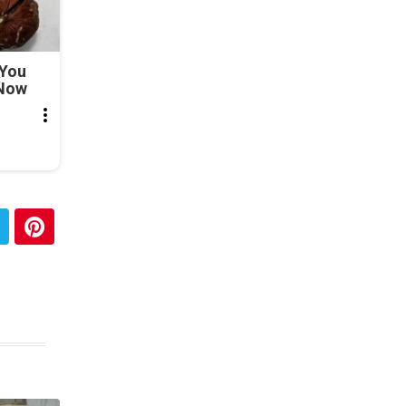
 You
 Now