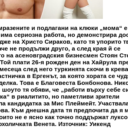
-мразените и подлагани на клюки „мома“ е
а има сериозна работа, но демонстрира до
дже на Христо Сираков, като тя упорито т
аче не продължи друго, а след края й се
то на асеновградския бизнесмен Стоян Ст
Той плати 26-я рожден ден на Хайрула пр
и месеца след него туркинята скочи в крева
тничка в Ергенът, за която хората се чуд
делка. Това е Благовеста Бонбонова. Ник
в шоуто тя обяви, че „работи върху себе с
нка“ в риалитито, но паметливи зрители
а кандидатка за Мис Плеймейт. Участвала
ва. Към днешна дата тя предпочита да я 
които не е ясно как точно поддържат лукс
охоличката Венета. Източник: Уикенд