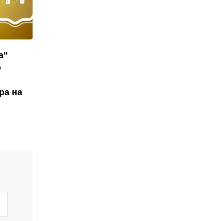
а”
о
ра на