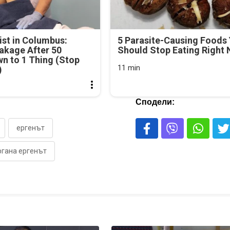
st in Columbus:
5 Parasite-Causing Foods
akage After 50
Should Stop Eating Right
n to 1 Thing (Stop
11 min
)
Сподели:
ергенът
ргана ергенът