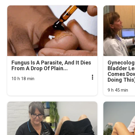
Fungus Is A Parasite, And It Dies
Gynecologi
From A Drop Of Plain...
Bladder Le
Comes Dow
10 h 18 min
Doing This
9 h 45 min