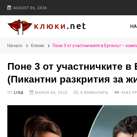
AUGUST 06, 2026
НА
Начало
Клюки
Поне 3 от участничките в Ергенът – ком
Поне 3 от участничките в
(Пикантни разкрития за ж
ОТ
LISA
MARCH 04, 2022
0 КОМЕНТАРА
9583 П