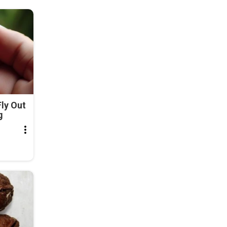
ly Out
g