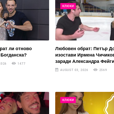
КЛЮКИ
рат ли отново
Любовен обрат: Петър Д
 Богданска?
изостави Ирмена Чичико
заради Александра Фейги
2026
1477
AUGUST 03, 2026
2569
КЛЮКИ