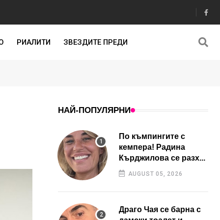
О
РИАЛИТИ
ЗВЕЗДИТЕ ПРЕДИ
НАЙ-ПОПУЛЯРНИ
По къмпингите с
кемпера! Радина
Кърджилова се разх...
AUGUST 05, 2026
Драго Чая се барна с