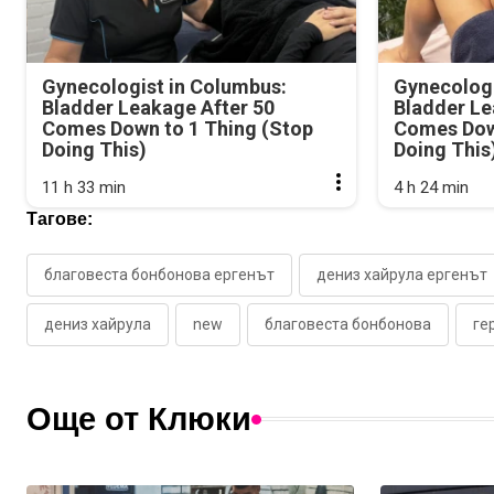
Gynecologist in Columbus:
Gynecologi
Bladder Leakage After 50
Bladder Le
Comes Down to 1 Thing (Stop
Comes Dow
Doing This)
Doing This
11 h 33 min
4 h 24 min
Тагове:
благовеста бонбонова ергенът
дениз хайрула ергенът
дениз хайрула
new
благовеста бонбонова
ге
Още от Клюки