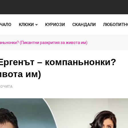
ЧАЛО
КЛЮКИ
КУРИОЗИ
СКАНДАЛИ
ЛЮБОПИТН
паньнонки? (Пикантни разкрития за живота им)
 Ергенът – компаньнонки?
ивота им)
РОЧИТА