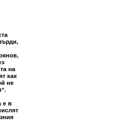
ста
върди,
оянов,
ез
та на
ят как
ой не
и“.
 е в
мислят
озния