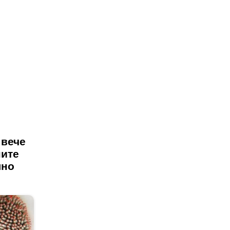
 вече
ните
лно