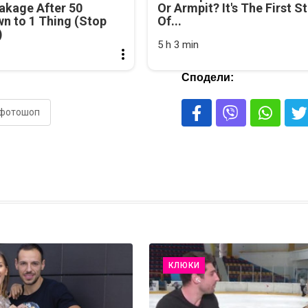
akage After 50
Or Armpit? It's The First S
n to 1 Thing (Stop
Of...
)
5 h 3 min
Сподели:
 фотошоп
КЛЮКИ