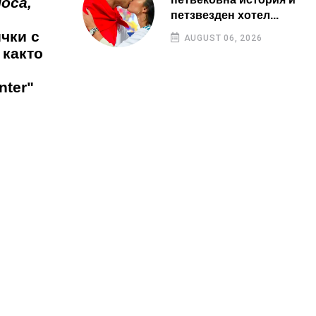
оса,
петзвезден хотел...
чки с
AUGUST 06, 2026
 както
nter"