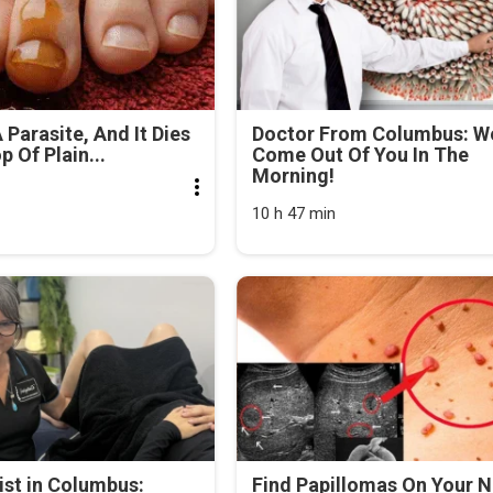
 Parasite, And It Dies
Doctor From Columbus: 
 Of Plain...
Come Out Of You In The
Morning!
10 h 47 min
st in Columbus:
Find Papillomas On Your 