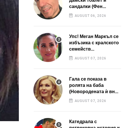
дамски тоалет и
сандалки (Фен...
AUGUST 06, 2026
Упс! Меган Маркъл се
избъзика с кралското
семейств...
AUGUST 07, 2026
Гала се показа в
ролята на баба
(Новородената ѝ вн...
AUGUST 07, 2026
Катедрала с
петвековна история и