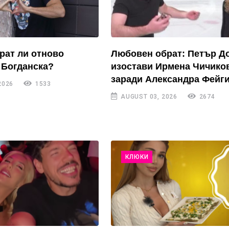
рат ли отново
Любовен обрат: Петър Д
 Богданска?
изостави Ирмена Чичико
заради Александра Фейги
2026
1533
AUGUST 03, 2026
2674
КЛЮКИ