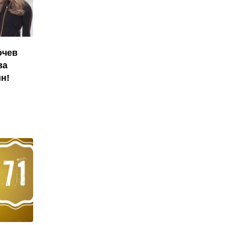
очев
ва
н!