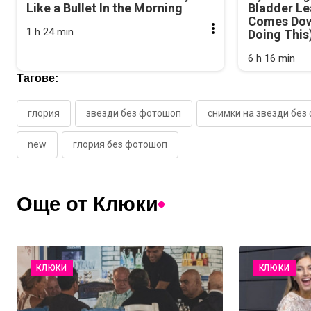
Like a Bullet In the Morning
Bladder Le
Comes Dow
1 h 24 min
Doing This
6 h 16 min
Тагове:
глория
звезди без фотошоп
снимки на звезди без
new
глория без фотошоп
Още от Клюки
КЛЮКИ
КЛЮКИ