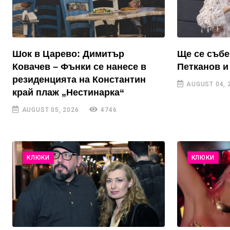
Шок в Царево: Димитър
Ще се събе
Ковачев – Фънки се нанесе в
Петканов и
резиденцията на Константин
AUGUST 04, 
край плаж „Нестинарка“
AUGUST 05, 2026
4746
КЛЮКИ
КЛЮКИ