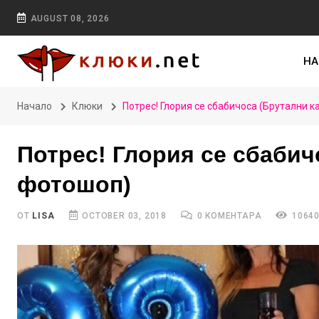
AUGUST 08, 2026
НА
Начало
Клюки
Потрес! Глория се сбабичоса (Брутални 
Потрес! Глория се сбабич
фотошоп)
ОТ
LISA
OCTOBER 03, 2018
0 КОМЕНТАРА
10640