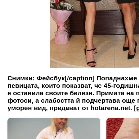
Снимки: Фейсбук[/caption] Попаднахме 
певицата, които показват, че 45-годишн
е оставила своите белези. Примата на 
фотоси, а слабостта й подчертава още
уморен вид, предават от hotarena.net. [ga