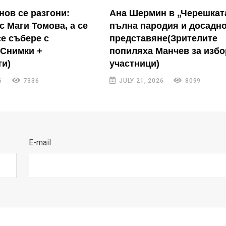
нов се разгони:
Ана Шермин в „Черешкат
с Маги Томова, а се
пълна пародия и досадн
се събере с
представяне(Зрителите
(Снимки +
попиляха Манчев за избо
и)
участници)
6
7336
JULY 21, 2026
8099
E-mail