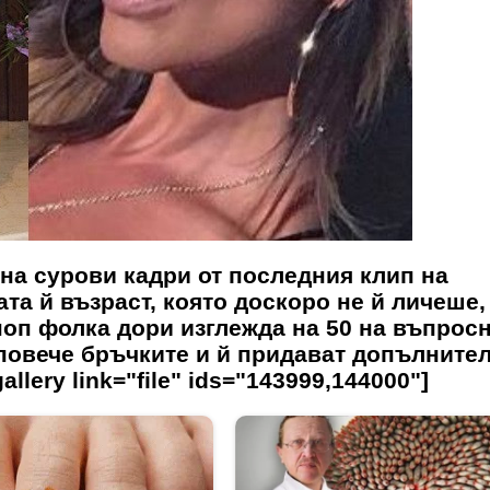
на сурови кадри от последния клип на
ата й възраст, която доскоро не й личеше,
поп фолка дори изглежда на 50 на въпрос
 повече бръчките и й придават допълните
llery link="file" ids="143999,144000"]