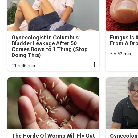
Gynecologist in Columbus:
Fungus Is A
Bladder Leakage After 50
From A Drop
Comes Down to 1 Thing (Stop
5 h 52 min
Doing This)
11 h 46 min
The Horde Of Worms Will Fly Out
Gynecologi