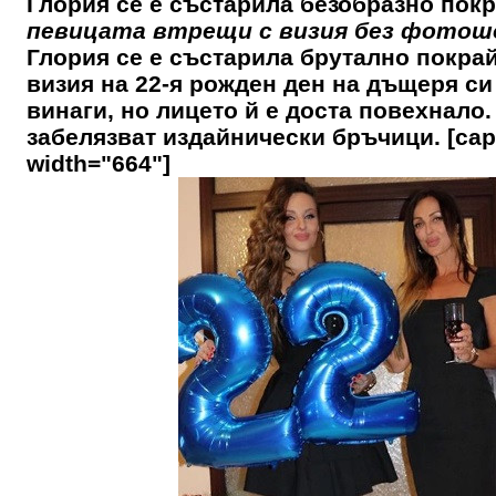
Глория се е състарила безобразно покр
певицата втрещи с визия без фотош
Глория се е състарила брутално покрай
визия на 22-я рожден ден на дъщеря си
винаги, но лицето й е доста повехнало.
забелязват издайнически бръчици. [capt
width="664"]