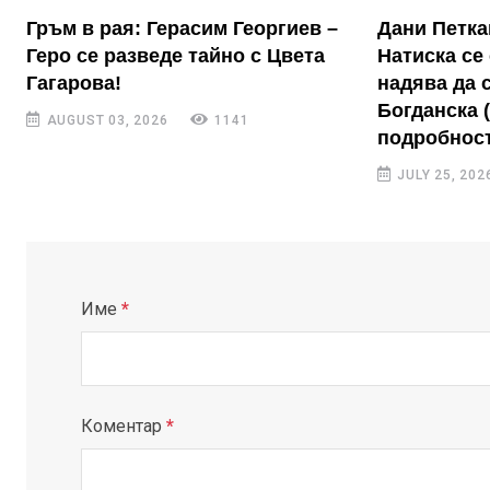
Гръм в рая: Герасим Георгиев –
Дани Петка
Геро се разведе тайно с Цвета
Натиска се 
Гагарова!
надява да 
Богданска 
AUGUST 03, 2026
1141
подробност
JULY 25, 202
Име
*
Коментар
*