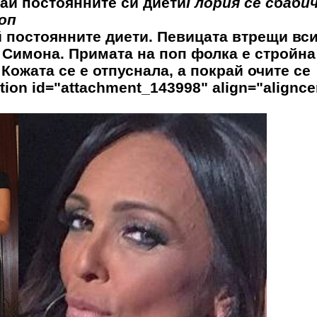
ай постоянните си диети
Глория се сбабич
оп
 постоянните диети. Певицата втрещи вси
 Симона. Примата на поп фолка е стройна
 Кожата се е отпуснала, а покрай очите се
ion id="attachment_143998" align="alignce