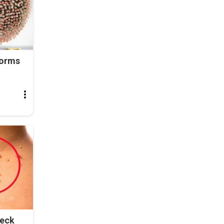
Worms
Neck