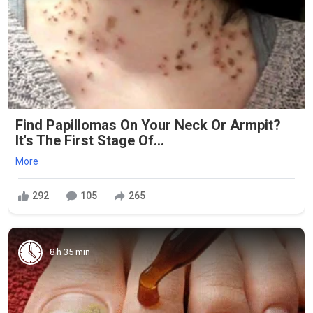
Find Papillomas On Your Neck Or Armpit?
It's The First Stage Of...
More
292
105
265
8 h 35 min