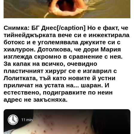
Снимка: БГ Днес[/caption] Но е факт, че
тийнейджърката вече си е инжектирала
ботокс и е уголемявала джуките си с
хиалурон. Дотолкова, че дори Мария
изглежда скромно в сравнение с нея.
За капак на всичко, очевидно
пластичният хирург се е изгаврил с
Лолитката, тъй като новите й устни
приличат на устата на... шаран. И
естествено, подигравките по неин
адрес не закъсняха.
11 min