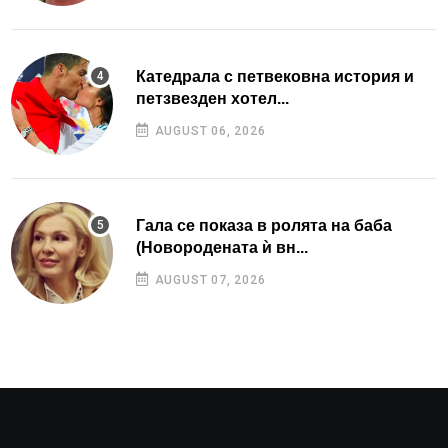
Катедрала с петвековна история и
петзвезден хотел...
AUGUST 06, 2026
Гала се показа в ролята на баба
(Новородената ѝ вн...
AUGUST 07, 2026