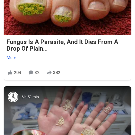
Fungus Is A Parasite, And It Dies From A
Drop Of Plain...
More
204
32
382
6 h 53 min