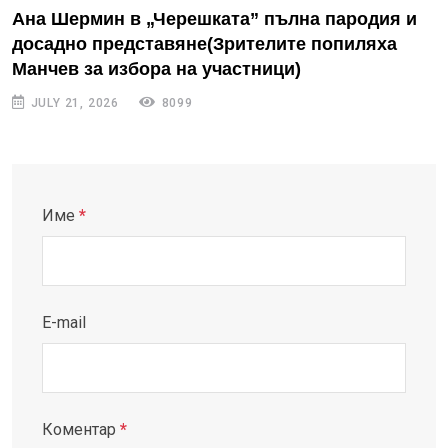
Ана Шермин в „Черешката” пълна пародия и
досадно представяне(Зрителите попиляха
Манчев за избора на участници)
JULY 21, 2026
8099
Име
*
E-mail
Коментар
*