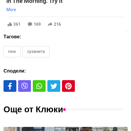
In The Morning. Try It
More
361
169
216
Тагове:
new
сузанита
Сподели:
Още от Клюки