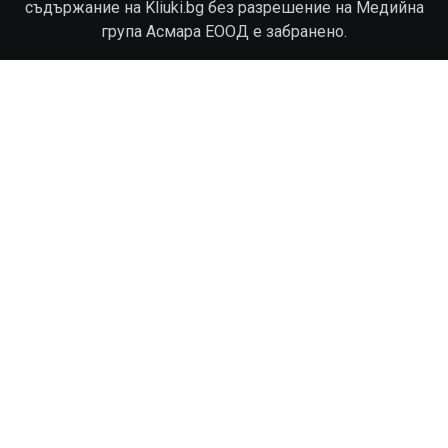
съдържание на Kliuki.bg без разрешение на Медийна
група Асмара ЕООД е забранено.