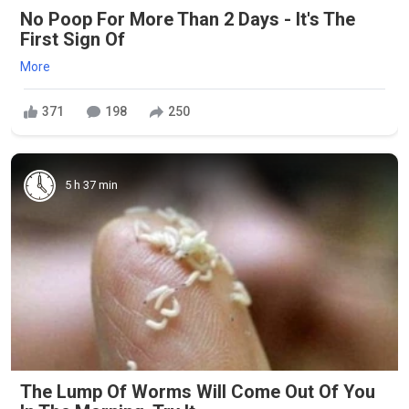
No Poop For More Than 2 Days - It's The
First Sign Of
More
371
198
250
5 h 37 min
The Lump Of Worms Will Come Out Of You