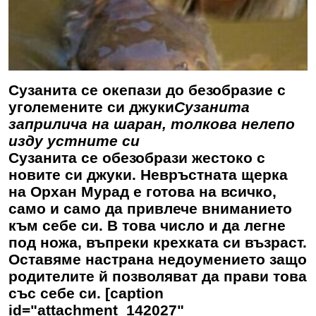
Сузанита се окепази до безобразие с
уголемените си джуки
Сузанита
заприлича на шаран, толкова нелепо
изду устните си
Сузанита се обезобрази жестоко с
новите си джуки. Невръстната щерка
на Орхан Мурад е готова на всичко,
само и само да привлече вниманието
към себе си. В това число и да легне
под ножа, въпреки крехката си възраст.
Оставяме настрана недоумението защо
родителите й позволяват да прави това
със себе си. [caption
id="attachment_142027"