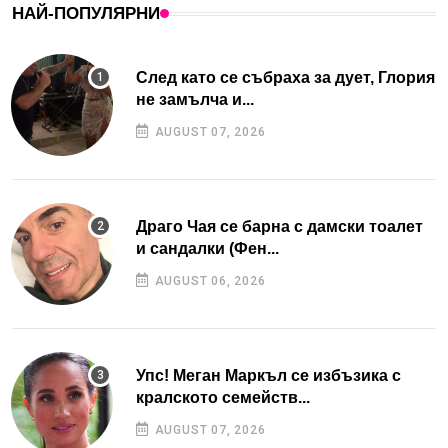
НАЙ-ПОПУЛЯРНИ
След като се събраха за дует, Глория
не замълча и...
AUGUST 07, 2026
Драго Чая се барна с дамски тоалет
и сандалки (Фен...
AUGUST 06, 2026
Упс! Меган Маркъл се избъзика с
кралското семейств...
AUGUST 07, 2026