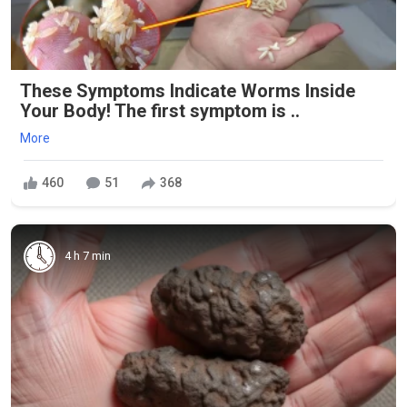
These Symptoms Indicate Worms Inside
Your Body! The first symptom is ..
More
460
51
368
4 h 7 min