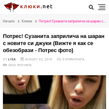
Начало
Клюки
Потрес! Сузанита заприлича на шаран с новите си джуки (Вижте я как се обезобрази - Потрес фото)
Потрес! Сузанита заприлича на шаран
с новите си джуки (Вижте я как се
обезобрази - Потрес фото)
ОТ
LISA
AUGUST 02, 2018
0 КОМЕНТАРА
5054 ПРОЧИТА