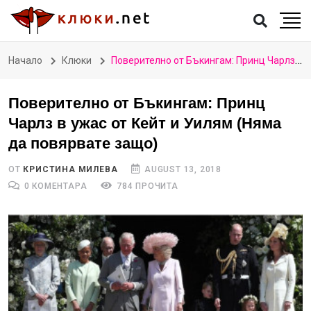
Начало
Клюки
Поверително от Бъкингам: Принц Чарлз в ужас от Кейт и Уилям (Няма да повярвате защо)
Поверително от Бъкингам: Принц
Чарлз в ужас от Кейт и Уилям (Няма
да повярвате защо)
ОТ
КРИСТИНА МИЛЕВА
AUGUST 13, 2018
0 КОМЕНТАРА
784 ПРОЧИТА