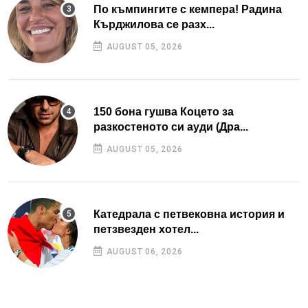
По къмпингите с кемпера! Радина
Кърджилова се разх...
AUGUST 05, 2026
150 бона гушва Коцето за
разкостеното си ауди (Дра...
AUGUST 05, 2026
Катедрала с петвековна история и
петзвезден хотел...
AUGUST 06, 2026