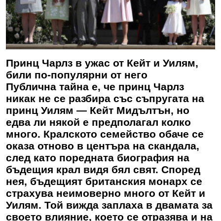
Принц Чарлз в ужас от Кейт и Уилям,
били по-популярни от него
Публична тайна е, че принц Чарлз
никак не се разбира със съпругата на
принц Уилям — Кейт Мидълтън, но
едва ли някой е предполагал колко
много. Кралското семейство обаче се
оказа отново в центъра на скандала,
след като поредната биография на
бъдещия крал видя бял свят. Според
нея, бъдещият британския монарх се
страхува неимоверно много от Кейт и
Уилям. Той вижда заплаха в двамата за
своето влияние, което се отразява и на