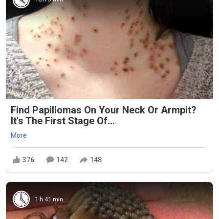
Find Papillomas On Your Neck Or Armpit?
It's The First Stage Of...
More
376
142
148
1 h 41 min