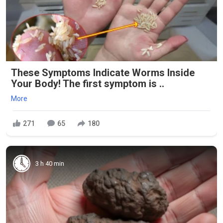
These Symptoms Indicate Worms Inside
Your Body! The first symptom is ..
More
271
65
180
3 h 40 min