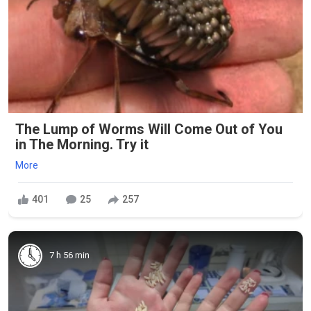
The Lump of Worms Will Come Out of You
in The Morning. Try it
More
401
25
257
7 h 56 min