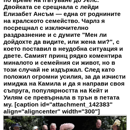
Двойката се срещнала с лейди
Елизабет Ансъм — една от роднините
на кралското семейство. Чарлз я
посрещнал с изключително
раздразнение и с думите "Мен ли
дойдохте да видите, или жена ми?", с
което поставил в неудобна ситуация и
двете. Самият принц рядко коментира
миналото и семейния си живот, но в
този случай не издържал. След като
положил огромни усилия, за да изчисти
имиджа на Камила и да я направи своя
съпруга, популярността на Кейт и
Уилям се превърнала в трън в петата
му. [caption id="attachment_142383"
align="aligncenter" width="300"]