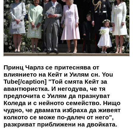
Принц Чарлз се притеснява от
влиянието на Кейт и Уилям сн. You
Tube[/caption] "Той смята Кейт за
авантюристка. И негодува, че тя
предпочита с Уилям да празнуват
Коледа и с нейното семейство. Нищо
чудно, че двамата избраха да живеят
колкото се може по-далеч от него",
разкриват приближени на двойката.