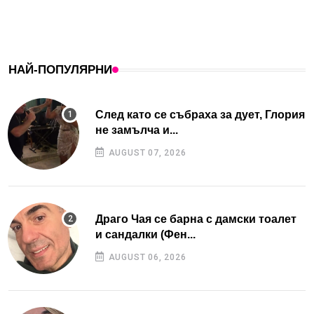
НАЙ-ПОПУЛЯРНИ
След като се събраха за дует, Глория
не замълча и...
AUGUST 07, 2026
Драго Чая се барна с дамски тоалет
и сандалки (Фен...
AUGUST 06, 2026