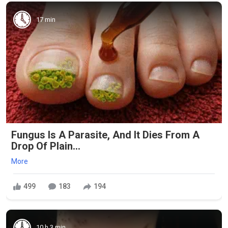
17 min
Fungus Is A Parasite, And It Dies From A
Drop Of Plain...
More
499
183
194
10 h 3 min