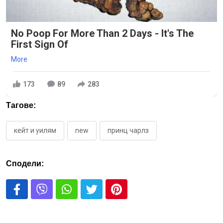
No Poop For More Than 2 Days - It's The
First Sign Of
More
173
89
283
Тагове:
кейт и уилям
new
принц чарлз
Сподели: