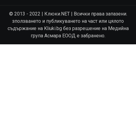
© 2013 - 2022 | Клюки.NET | Всички права запазени.
зползването и публикуването на част или цялото
съдържание на Kliuki.bg без разрешение на Медийна
група Асмара ЕООД е забранено.