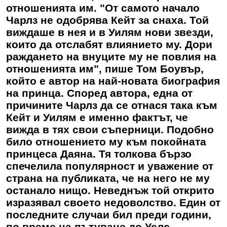
отношенията им. "От самото начало
Чарлз не одобрява Кейт за снаха. Той
виждаше в нея и в Уилям нови звезди,
които да отслабят влиянието му. Дори
раждането на внуците му не повлия на
отношенията им", пише Том Боувър,
който е автор на най-новата биография
на принца. Според автора, една от
причините Чарлз да се отнася така към
Кейт и Уилям е именно фактът, че
вижда в тях свои съперници. Подобно
било отношението му към покойната
принцеса Даяна. Тя толкова бързо
спечелила популярност и уважение от
страна на публиката, че на него не му
останало нищо. Неведнъж той открито
изразявал своето недоволство. Един от
последните случаи бил преди години,
по време на пътуване до Уелс.