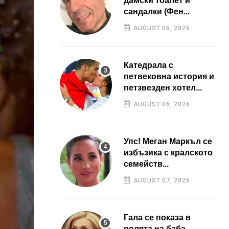
дамски тоалет и
сандалки (Фен...
AUGUST 06, 2026
Катедрала с
петвековна история и
петзвезден хотел...
AUGUST 06, 2026
Упс! Меган Маркъл се
избъзика с кралското
семейств...
AUGUST 07, 2026
Гала се показа в
ролята на баба