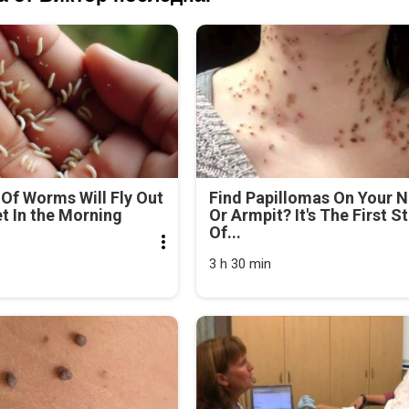
Of Worms Will Fly Out
Find Papillomas On Your 
et In the Morning
Or Armpit? It's The First S
Of...
3 h 30 min