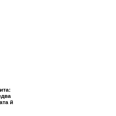
ита:
едва
ата й