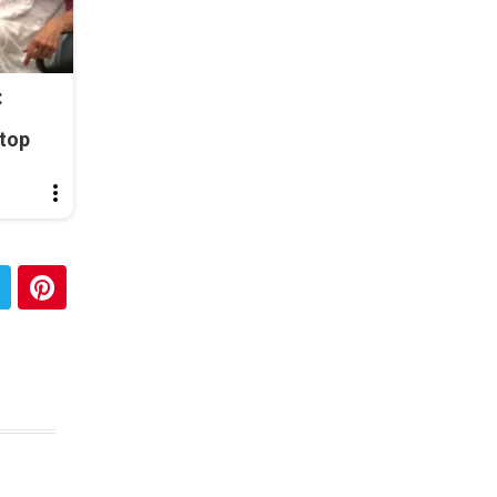
:
top