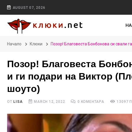
AUGUST 07, 2026
НА
Начало
Клюки
Позор! Благовеста Бонбонова си свали г
Позор! Благовеста Бонбон
и ги подари на Виктор (П
шоуто)
ОТ
LISA
MARCH 12, 2022
0 КОМЕНТАРА
13097 