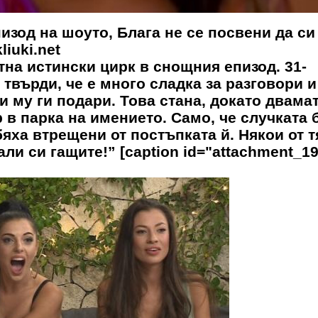
пизод на шоуто, Блага не се посвени да си
liuki.net
на истински цирк в снощния епизод. 31-
твърди, че е много сладка за разговори и
и му ги подари. Това стана, докато двама
в парка на имението. Само, че случката 
яха втрещени от постъпката й. Някои от т
али си гащите!” [caption id="attachment_1