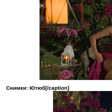
Снимки: Ютюб[/caption]