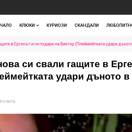
ЧАЛО
КЛЮКИ
КУРИОЗИ
СКАНДАЛИ
ЛЮБОПИТН
ащите в Ергенът и ги подари на Виктор (Плеймейтката удари дънот
ова си свали гащите в Ерг
леймейтката удари дъното в
ПРОЧИТА