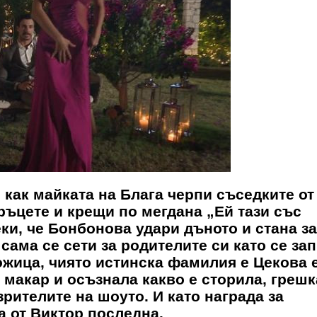
 как майката на Блага черпи съседките от
 ръцете и крещи по мегдана „Ей тази със
ки, че Бонбонова удари дъното и стана за
 сама се сети за родителите си като се зап
ожица, чиято истинска фамилия е Цекова 
 макар и осъзнала какво е сторила, грешк
рителите на шоуто. И като награда за
оза от Виктор последна.