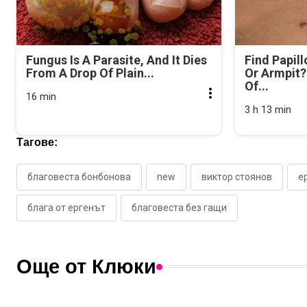
Fungus Is A Parasite, And It Dies
Find Papil
From A Drop Of Plain...
Or Armpit? 
Of...
16 min
3 h 13 min
Тагове:
благовеста бонбонова
new
виктор стоянов
е
блага от ергенът
благовеста без гащи
Още от Клюки