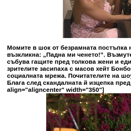
Момите в шок от безрамната постъпка 
възкликна: „Падна ми ченето!”. Възму
събува гащите пред толкова жени и еди
зрителите засипаха с масов хейт Бонбо
социалната мрежа. Почитателите на шоу
Блага след скандалната й изцепка пред 
align="aligncenter" width="350"]