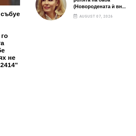
(Новородената ѝ вн...
 събуе
AUGUST 07, 2026
 го
та
бе
ях не
92414"