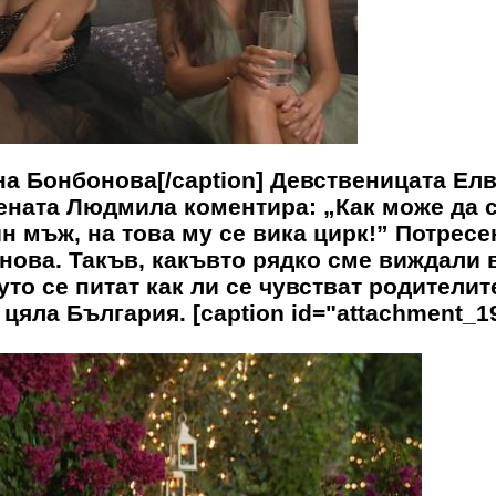
на Бонбонова[/caption] Девственицата Ел
тената Людмила коментира: „Как може да 
н мъж, на това му се вика цирк!” Потресе
нова. Такъв, какъвто рядко сме виждали 
то се питат как ли се чувстват родителит
цяла България. [caption id="attachment_1