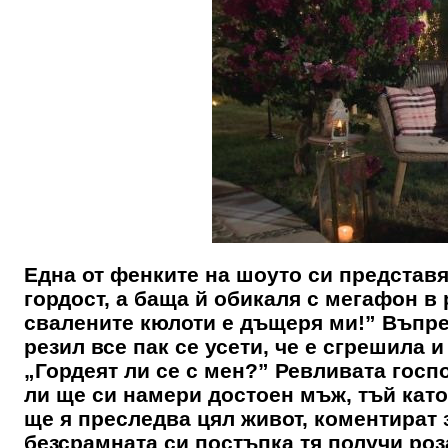
Една от фенките на шоуто си представя
гордост, а баща й обикаля с мегафон в
свалените кюлоти е дъщеря ми!” Въпре
резил все пак се усети, че е сгрешила и
„Гордеят ли се с мен?” Ревливата госп
ли ще си намери достоен мъж, тъй като
ще я преследва цял живот, коментират з
безсрамната си постъпка тя получи р