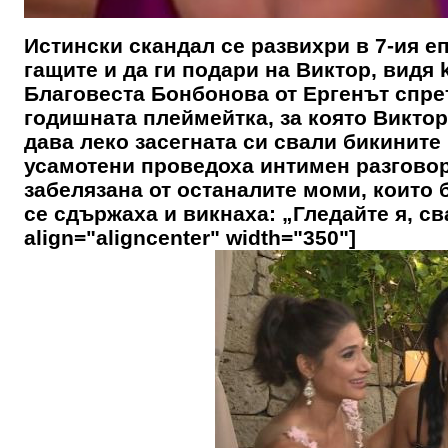
Истински скандал се развихри в 7-ия е
гащите и да ги подари на Виктор, видя k
Благовеста Бонбонова от Ергенът спрет
годишната плеймейтка, за която Виктор 
дава леко засегната си свали бикините 
усамотени проведоха интимен разговор 
забелязана от останалите моми, които б
се сдържаха и викнаха: „Гледайте я, св
align="aligncenter" width="350"]