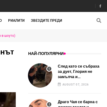
О
РИАЛИТИ
ЗВЕЗДИТЕ ПРЕДИ
о в шоуто)
енът
НАЙ-ПОПУЛЯРНИ
След като се събраха
за дует, Глория не
замълча и...
AUGUST 07, 2026
Драго Чая се барна с