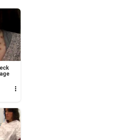
Neck
tage