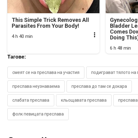
This Simple Trick Removes All
Gynecologi
Parasites From Your Body!
Bladder Le
Comes Dow
4 h 40 min
Doing This
6 h 48 min
Тагове:
смеят се на преслава на участия
подиграват тялото на
преслава неузнаваема
преслава до там се докара
слабата преслава
кльощавата преслава
преслава
фолк певицата преслава