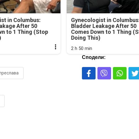
st in Columbus:
Gynecologist in Columbus
akage After 50
Bladder Leakage After 50
n to 1 Thing (Stop
Comes Down to 1 Thing (S
)
Doing This)
2 h 50 min
Сподели:
 преслава