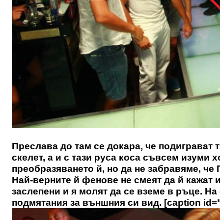
Преслава до там се докара, че подиграват тя
скелет, а и с тази руса коса съвсем изуми 
преобразяването й, но да не забравяме, че 
Най-верните й фенове не смеят да й кажат и
заслепени и я молят да се вземе в ръце. Н
подмятания за външния си вид. [caption id="