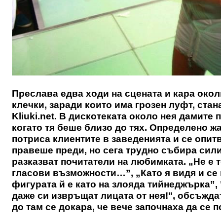
Преслава едва ходи на сцената и кара околн
клечки, заради които има грозен луфт, ста
Kliuki.net
. В дискотеката около нея дамите
когато тя беше близо до тях. Определено жа
потриса клиентите в заведенията и се опитва
правеше преди, но сега трудно събира сили
разказват почитатели на любимката. „Не е т
гласови възможности…”, „Като я видя и се 
фигурата й е като на злояда тийнеджърка”,
даже си извръщат лицата от нея!", обсъжд
до там се докара, че вече започнаха да се п