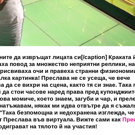
ите да извръщат лицата си[/caption] Краката 
наха повод за множество неприятни реплики, н
 присвиваха очи и правеха странни физиономи
лка картинка! Преслава не се усеща, че вече
 да се вихри на сцена, както тя си знае. Така 
 да стои часове наред права пред купонджиит
ова момиче, което знаем, загуби и чар, и преле
натъжавам, някак ми идва отвътре да я съжал
 "Така безпомощна и недохранена изглежда, че
ат Преслава във виртуала. Вижте сами как
Пре
одиграват на тялото й на участия!