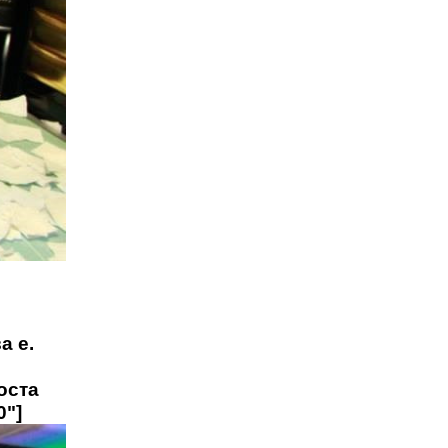
а е.
оста
0"]