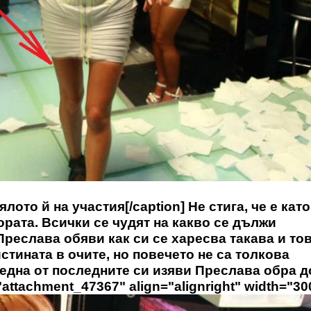
лото й на участия[/caption] Не стига, че е като
хората. Всички се чудят на какво се дължи
Преслава обяви как си се харесва такава и тов
стината в очите, но повечето не са толкова
а една от последните си изяви Преслава обра д
attachment_47367" align="alignright" width="30