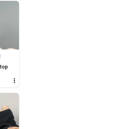
:
top