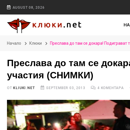
AUGUST 08, 2026
НА
Начало
Клюки
Преслава до там се докара! Подиграват 
Преслава до там се докар
участия (СНИМКИ)
ОТ
KLIUKI.NET
SEPTEMBER 03, 2013
4 КОМЕНТАРА