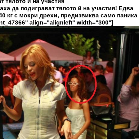
т тялото й на участия
аха да подиграват тялото й на участия! Едва
40 кг с мокри дрехи, предизвиква само паника
_47366" align="alignleft" width="300"]