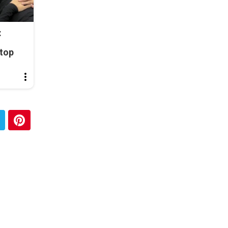
:
top