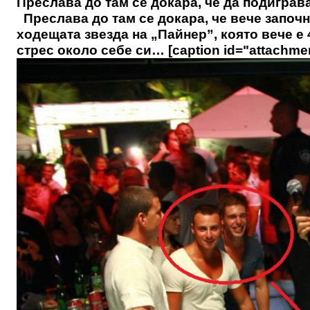
Преслава до там се докара, че да подиграва
Преслава до там се докара, че вече започн
ходещата звезда на „Пайнер”, която вече е 
стрес около себе си… [caption id="attachment