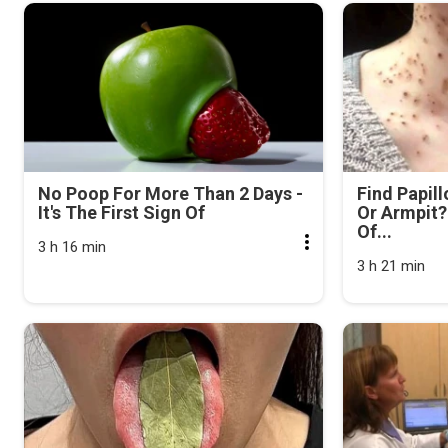
No Poop For More Than 2 Days -
Find Papil
It's The First Sign Of
Or Armpit? 
Of...
3 h 16 min
3 h 21 min