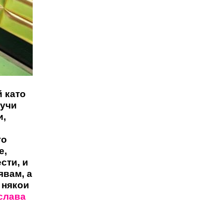
й като
аучи
и,
го
е,
сти, и
явам, а
 някои
слава