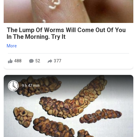
The Lump Of Worms Will Come Out Of You
In The Morning. Try It
More
488
52
377
9 h 47 min