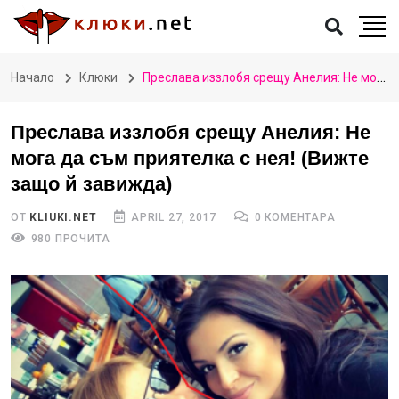
Начало
Клюки
Преслава иззлобя срещу Анелия: Не мога да съм приятелка с нея! (Вижте защо й завижда)
Преслава иззлобя срещу Анелия: Не
мога да съм приятелка с нея! (Вижте
защо й завижда)
ОТ
KLIUKI.NET
APRIL 27, 2017
0 КОМЕНТАРА
980 ПРОЧИТА