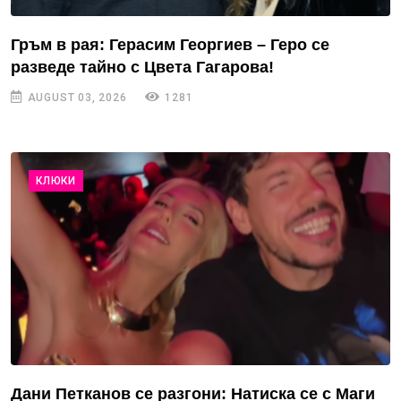
Гръм в рая: Герасим Георгиев – Геро се
разведе тайно с Цвета Гагарова!
AUGUST 03, 2026
1281
КЛЮКИ
Дани Петканов се разгони: Натиска се с Маги