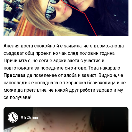
Анелия доста спокойно й е заявила, че е възможно да
създадат общ проект, но чак след половин година.
Причината е, че сега е адски заета с участия и
подготовката за поредните си хитове. Това накарало
Преслава
да позеленее от злоба и завист. Видно е, че
напоследък е изпаднала в творческа безизходица и не
може да преглътне, че някой друг работи здраво и му
се получава!
9 h 26 min