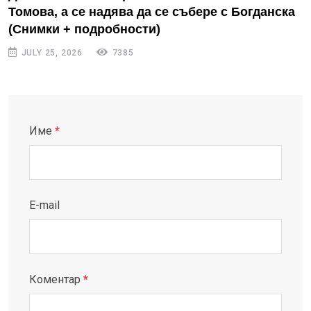
Томова, а се надява да се събере с Богданска
(Снимки + подробности)
JULY 25, 2026
7385
Име
*
E-mail
Коментар
*