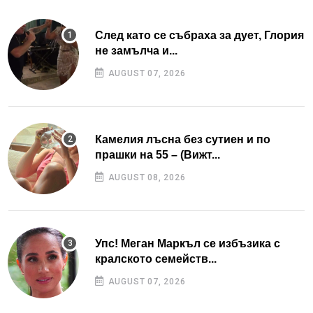
След като се събраха за дует, Глория
не замълча и...
AUGUST 07, 2026
Камелия лъсна без сутиен и по
прашки на 55 – (Вижт...
AUGUST 08, 2026
Упс! Меган Маркъл се избъзика с
кралското семейств...
AUGUST 07, 2026