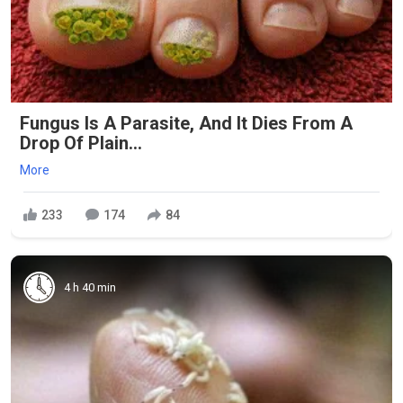
Fungus Is A Parasite, And It Dies From A
Drop Of Plain...
More
233
174
84
4 h 40 min