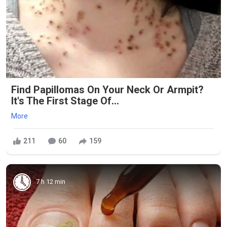
Find Papillomas On Your Neck Or Armpit?
It's The First Stage Of...
More
211
60
159
7 h 12 min