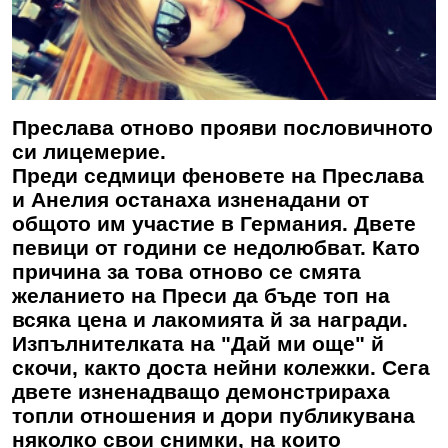
Преслава отново прояви пословичното
си лицемерие.
Преди седмици феновете на
Преслава
и Анелия останаха изненадани от
общото им участие в Германия. Двете
певици от години се недолюбват. Като
причина за това отново се смята
желанието на Преси да бъде топ на
всяка цена и лакомията й за награди.
Изпълнителката на "Дай ми още" й
скочи, както доста нейни колежки. Сега
двете изненадващо демонстрираха
топли отношения и дори публикувана
няколко свои снимки, на които