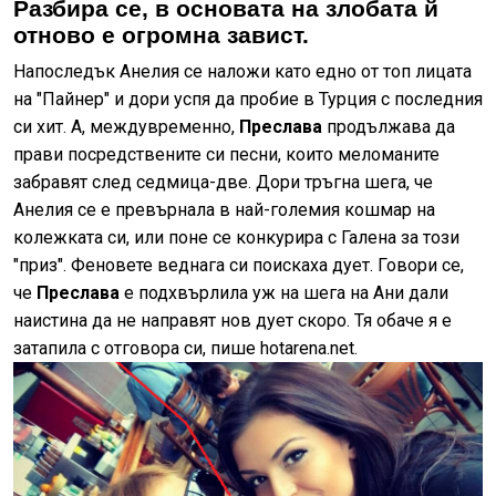
Разбира се, в основата на злобата й
отново е огромна завист.
Напоследък Анелия се наложи като едно от топ лицата
на "Пайнер" и дори успя да пробие в Турция с последния
си хит. А, междувременно,
Преслава
продължава да
прави посредствените си песни, които меломаните
забравят след седмица-две. Дори тръгна шега, че
Анелия се е превърнала в най-големия кошмар на
колежката си, или поне се конкурира с Галена за този
"приз". Феновете веднага си поискаха дует. Говори се,
че
Преслава
е подхвърлила уж на шега на Ани дали
наистина да не направят нов дует скоро. Тя обаче я е
затапила с отговора си, пише hotarena.net.