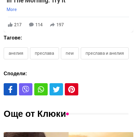
in The Morning. Try it
More
217
114
197
Тагове:
анелия
преслава
new
преслава и анелия
Сподели:
Още от Клюки