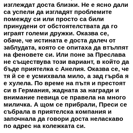
изглеждат доста близки. Не е ясно дали
са успели да изгладят проблемите
помежду си или просто са били
принудени от обстоятелствата да го
играят големи дружки. Оказва се,
обаче, че истината е доста далеч от
заблудата, която се опитаха да втълпят
на феновете си. Или поне за
Преслава
не съществува този вариант, в който да
бъде приятелка с Анелия. Оказва се, че
тя й се е усмихвала мило, а зад гърба я
е хулела. По време на пътя и престоят
си в Германия, жадната за награди и
внимание певица се правела на много
миличка. А щом се прибрали, Преси се
събрала в приятелска компания и
започнала да говори доста неласкаво
по адрес на колежката си.