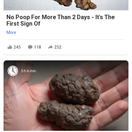
No Poop For More Than 2 Days - It's The
First Sign Of
More
245
118
252
5 h 6 min