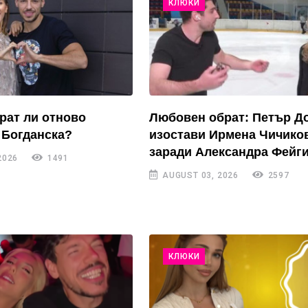
КЛЮКИ
рат ли отново
Любовен обрат: Петър Д
 Богданска?
изостави Ирмена Чичико
заради Александра Фейги
2026
1491
AUGUST 03, 2026
2597
КЛЮКИ