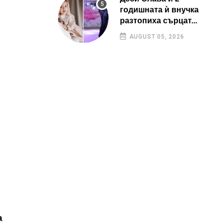
годишната ѝ внучка
разтопиха сърцат...
AUGUST 05, 2026
а