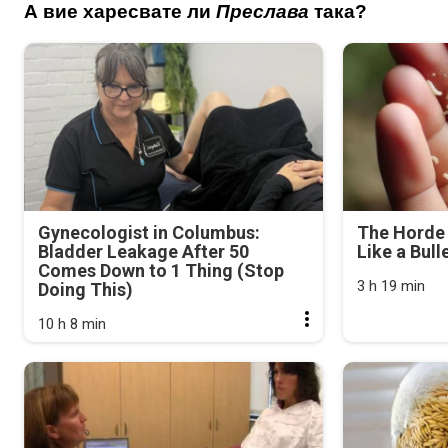
А вие харесвате ли
Преслава
така?
Gynecologist in Columbus:
The Horde 
Bladder Leakage After 50
Like a Bull
Comes Down to 1 Thing (Stop
3 h 19 min
Doing This)
10 h 8 min