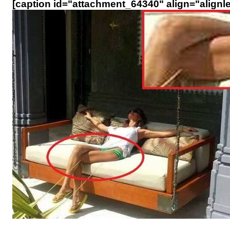
[caption id="attachment_64340" align="alignle