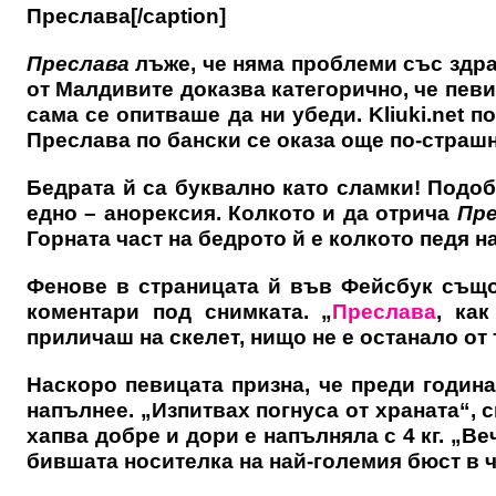
Преслава[/caption]
Преслава
лъже, че няма проблеми със здра
от Малдивите доказва категорично, че певи
сама се опитваше да ни убеди.
Kliuki.net
по
Преслава по бански се оказа още по-страшн
Бедрата й са буквално като сламки! Подоб
едно –
анорексия
. Колкото и да отрича
Пре
Горната част на бедрото й е колкото педя н
Фенове в страницата й във Фейсбук също
коментари под снимката. „
Преслава
, ка
приличаш на скелет, нищо не е останало от 
Наскоро певицата призна, че преди годин
напълнее. „Изпитвах погнуса от храната“, 
хапва добре и дори е напълняла с 4 кг. „Ве
бившата носителка на най-големия бюст в ч