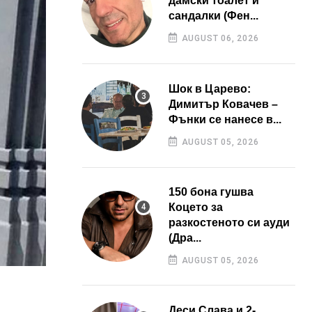
дамски тоалет и
сандалки (Фен...
AUGUST 06, 2026
Шок в Царево:
Димитър Ковачев –
Фънки се нанесе в...
AUGUST 05, 2026
150 бона гушва
Коцето за
разкостеното си ауди
(Дра...
AUGUST 05, 2026
Деси Слава и 2-