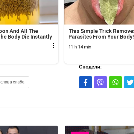
oon And All The
This Simple Trick Removes
he Body Die Instantly
Parasites From Your Body!
11 h 14 min
Сподели:
слава слаба