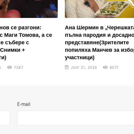
нов се разгони:
Ана Шермин в „Черешкат
с Маги Томова, а се
пълна пародия и досадн
се събере с
представяне(Зрителите
(Снимки +
попиляха Манчев за избо
и)
участници)
6
7287
JULY 21, 2026
8071
E-mail