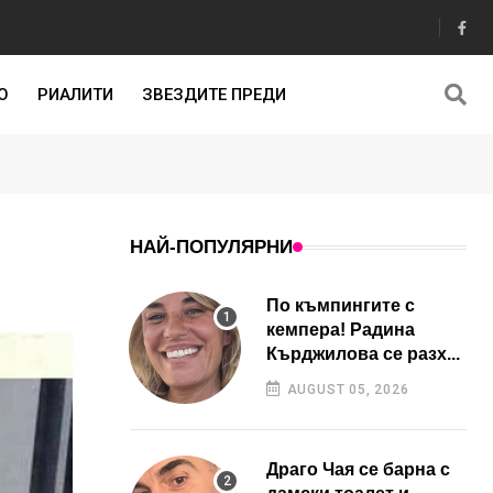
О
РИАЛИТИ
ЗВЕЗДИТЕ ПРЕДИ
НАЙ-ПОПУЛЯРНИ
По къмпингите с
кемпера! Радина
Кърджилова се разх...
AUGUST 05, 2026
Драго Чая се барна с