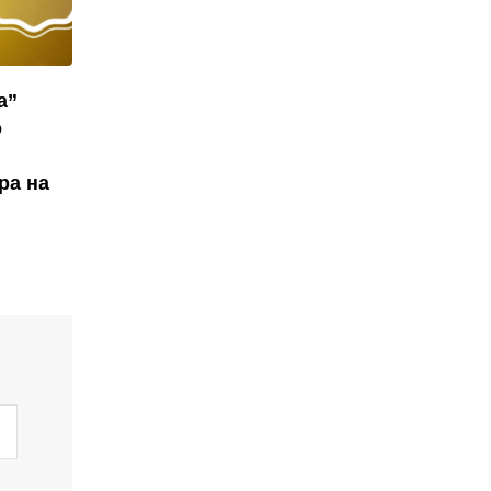
а”
о
ра на