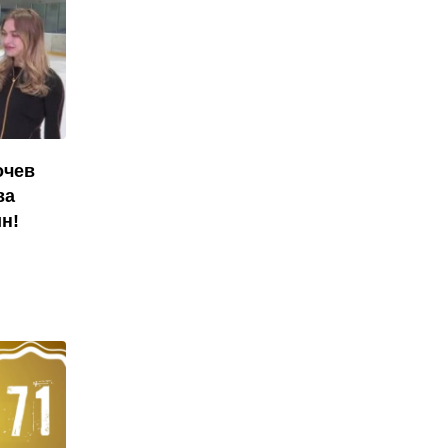
очев
ва
н!