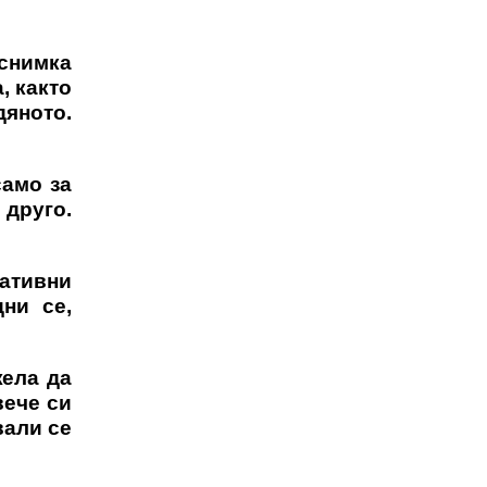
 снимка
, както
дяното.
само за
 друго.
гативни
ни се,
жела да
вече си
вали се