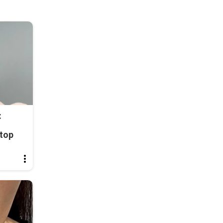
:
top