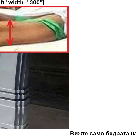
ft" width="300"]
Вижте само бедрата н