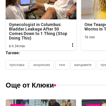
Gynecologist in Columbus:
One Teasp
Bladder Leakage After 50
Worms In T
Comes Down to 1 Thing (Stop
16 min
Doing This)
6 h 34 min
Тагове:
преслава
анорексия
new
малдивите
пре
Още от Клюки