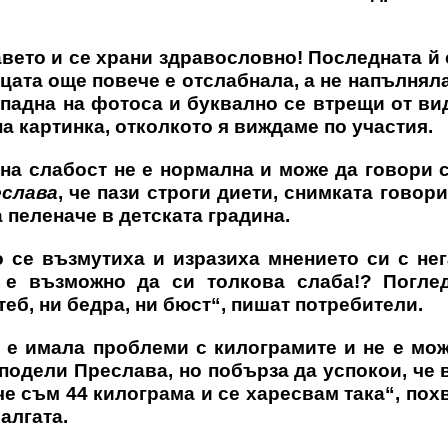
вето и се храни здравословно! Последната й
цата още повече е отслабнала, а не напълняла
падна на фотоса и буквално се втрещи от ви
а картинка, отколкото я виждаме по участия.
на слабост не е нормална и може да говори 
слава
, че пази строги диети, снимката говори
а пеленаче в детската градина.
 се възмутиха и изразиха мнението си с не
к е възможно да си толкова слаба!? Поглед
теб, ни бедра, ни бюст“, пишат потребители.
а е имала проблеми с килограмите и не е мо
сподели Преслава, но побърза да успокои, че 
че съм 44 килограма и се харесвам така“, пох
алгата.