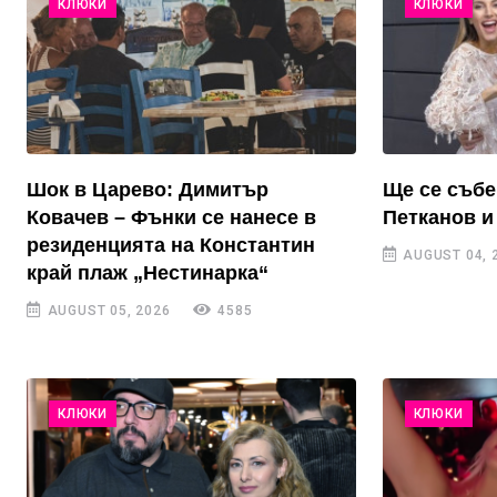
КЛЮКИ
КЛЮКИ
Шок в Царево: Димитър
Ще се събе
Ковачев – Фънки се нанесе в
Петканов и
резиденцията на Константин
AUGUST 04, 
край плаж „Нестинарка“
AUGUST 05, 2026
4585
КЛЮКИ
КЛЮКИ