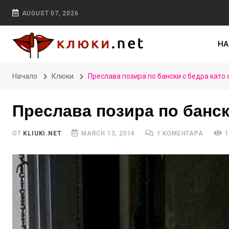
AUGUST 07, 2026
НА
Начало
Клюки
Преслава позира по бански с бедра като 
Преслава позира по банск
ОТ
KLIUKI.NET
MARCH 13, 2014
1 КОМЕНТАРА
1