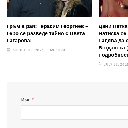
Гръм в рая: Герасим Георгиев –
Дани Петка
Геро се разведе тайно с Цвета
Натиска се 
Гагарова!
надява да 
Богданска 
AUGUST 03, 2026
1078
подробност
JULY 25, 202
Име
*