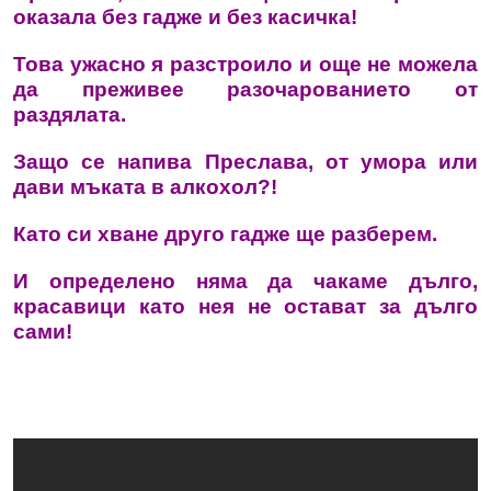
оказала без гадже и без касичка!
Това ужасно я разстроило
и още не можела
да преживее разочарованието от
раздялата.
Защо се напива Преслава,
от умора или
дави мъката в алкохол?!
Като си хване друго гадже ще разберем.
И определено няма да чакаме дълго,
красавици като нея не остават за дълго
сами!