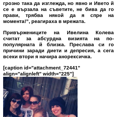
грозно така да изглежда, но явно и Ивето й
се е вързала на съветите, не бива да го
прави, трябва някой да я спре на
момента!”, реагираха в мрежата.
Привържениците на Ивелина Колева
считат за абсурдна визията на по-
популярната й близка. Преслава си го
причини заради диети и депресия, а сега
всеки втори я начира анорексичка.
[caption id="attachment_72441"
align="alignleft" width="225"]