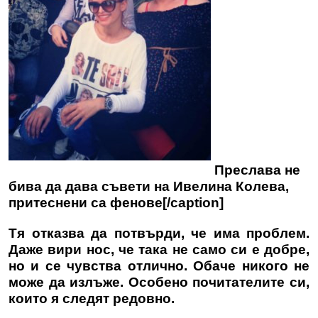
Преслава не
бива да дава съвети на Ивелина Колева,
притеснени са фенове[/caption]
Тя отказва да потвърди, че има проблем.
Даже вири нос, че така не само си е добре,
но и се чувства отлично. Обаче никого не
може да излъже. Особено почитателите си,
които я следят редовно.