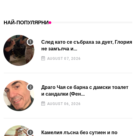
НАЙ-ПОПУЛЯРНИ
След като се събраха за дует, Глория
не замълча и...
AUGUST 07, 2026
Драго Чая се барна с дамски тоалет
и сандалки (Фен...
AUGUST 06, 2026
Камелия лъсна без сутиен и по