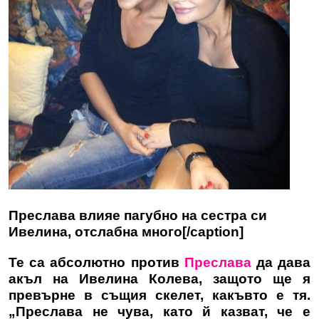
Преслава влияе пагубно на сестра си
Ивелина, отслабна много[/caption]
Те са абсолютно против
Преслава
да дава
акъл на Ивелина Колева, защото ще я
превърне в същия скелет, какъвто е тя.
„Преслава не чува, като й казват, че е