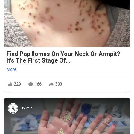
Find Papillomas On Your Neck Or Armpit?
It's The First Stage Of...
More
229
166
303
12 min