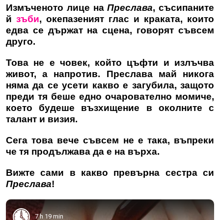
Измъченото лице на
Преслава
, съсипаните
й
зъби
, окепазеният глас и краката, които
едва се държат на сцена, говорят съвсем
друго.
Това не е човек, който цъфти и излъчва
живот, а напротив. Преслава май никога
няма да се усети какво е загубила, защото
преди тя беше едно очарователно момиче,
което будеше възхищение в околните с
талант и визия.
Сега това вече съвсем не е така, въпреки
че тя продължава да е на върха.
Вижте сами в какво превърна сестра си
Преслава
!
7 h 19 min