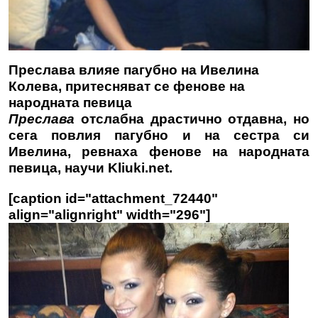
Преслава влияе пагубно на Ивелина
Колева, притесняват се фенове на
народната певица
Преслава
отслабна драстично отдавна, но
сега повлия пагубно и на сестра си
Ивелина, ревнаха фенове на народната
певица, научи
Kliuki.net
.
[caption id="attachment_72440"
align="alignright" width="296"]