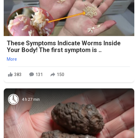
These Symptoms Indicate Worms Inside
Your Body! The first symptom is ..
More
383
131
150
4 h 27 min