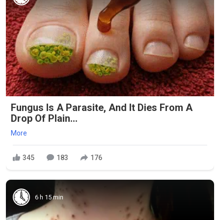
Fungus Is A Parasite, And It Dies From A
Drop Of Plain...
More
345
183
176
6 h 15 min