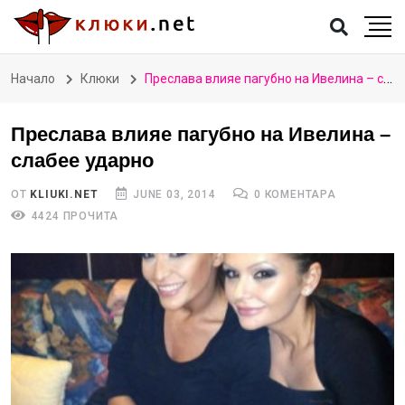
Начало
Клюки
Преслава влияе пагубно на Ивелина – слабее ударно
Преслава влияе пагубно на Ивелина –
слабее ударно
ОТ
KLIUKI.NET
JUNE 03, 2014
0 КОМЕНТАРА
4424 ПРОЧИТА