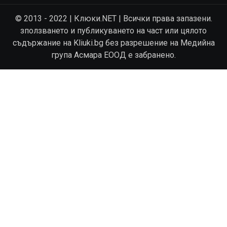
© 2013 - 2022 | Клюки.NET | Всички права запазени.
зползването и публикуването на част или цялото
съдържание на Kliuki.bg без разрешение на Медийна
група Асмара ЕООД е забранено.