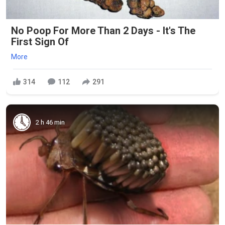
No Poop For More Than 2 Days - It's The
First Sign Of
More
314
112
291
2 h 46 min