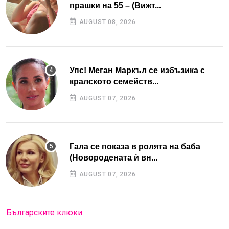
прашки на 55 – (Вижт...
AUGUST 08, 2026
Упс! Меган Маркъл се избъзика с
кралското семейств...
AUGUST 07, 2026
Гала се показа в ролята на баба
(Новородената ѝ вн...
AUGUST 07, 2026
Българските клюки