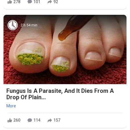
278
101
92
2 h 54 min
Fungus Is A Parasite, And It Dies From A
Drop Of Plain...
More
260
114
157