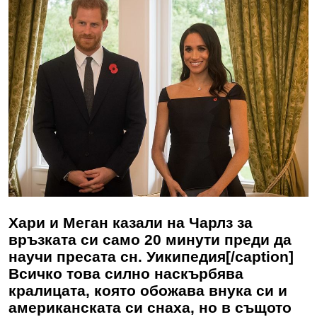
Хари и Меган казали на Чарлз за
връзката си само 20 минути преди да
научи пресата сн. Уикипедия[/caption]
Всичко това силно наскърбява
кралицата, която обожава внука си и
американската си снаха, но в същото