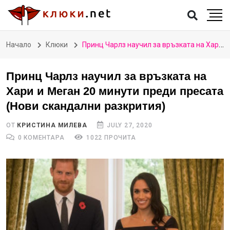
Начало
Клюки
Принц Чарлз научил за връзката на Хари и Меган 20 минути преди пресата (Нови скандални разкрития)
Принц Чарлз научил за връзката на
Хари и Меган 20 минути преди пресата
(Нови скандални разкрития)
ОТ
КРИСТИНА МИЛЕВА
JULY 27, 2020
0 КОМЕНТАРА
1022 ПРОЧИТА