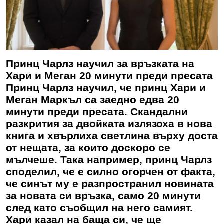
Принц Чарлз научил за връзката на
Хари и Меган 20 минути преди пресата
Принц Чарлз научил, че принц Хари и
Меган Маркъл са заедно едва 20
минути преди пресата. Скандални
разкрития за двойката излязоха в нова
книга и хвърлиха светлина върху доста
от нещата, за които доскоро се
мълчеше. Така например, принц Чарлз
споделил, че е силно огорчен от факта,
че синът му е разпространил новината
за новата си връзка, само 20 минути
след като съобщил на него самият.
Хари казал на баща си, че ще