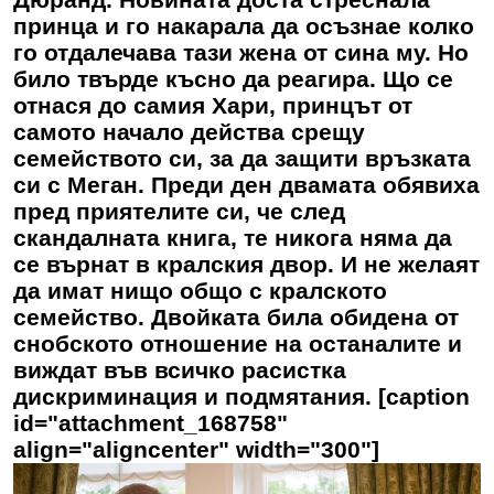
принца и го накарала да осъзнае колко
го отдалечава тази жена от сина му. Но
било твърде късно да реагира. Що се
отнася до самия Хари, принцът от
самото начало действа срещу
семейството си, за да защити връзката
си с Меган. Преди ден двамата обявиха
пред приятелите си, че след
скандалната книга, те никога няма да
се върнат в кралския двор. И не желаят
да имат нищо общо с кралското
семейство. Двойката била обидена от
снобското отношение на останалите и
виждат във всичко расистка
дискриминация и подмятания. [caption
id="attachment_168758"
align="aligncenter" width="300"]