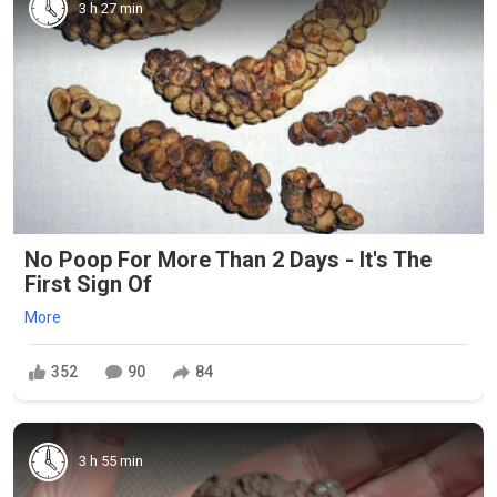
3 h 27 min
No Poop For More Than 2 Days - It's The
First Sign Of
More
352
90
84
3 h 55 min