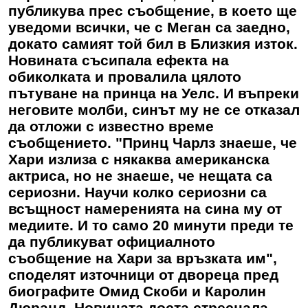
публикува прес съобщение, в което ще
уведоми всички, че с Меган са заедно,
докато самият той бил в Близкия изток.
Новината съсипала ефекта на
обиколката и провалила цялото
пътуване на принца на Уелс. И въпреки
неговите молби, синът му не се отказал
да отложи с известно време
съобщението. "Принц Чарлз знаеше, че
Хари излиза с някаква американска
актриса, но не знаеше, че нещата са
сериозни. Научи колко сериозни са
всъщност намеренията на сина му от
медиите. И то само 20 минути преди те
да публикуват официалното
съобщение на Хари за връзката им",
споделят източници от двореца пред
биографите Омид Скоби и Каролин
Дюранд. Новината доста стреснала