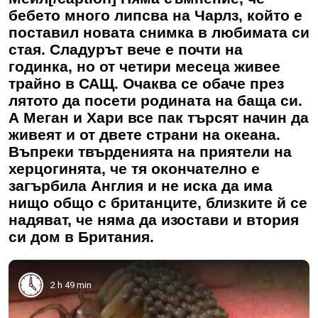
бебето много липсва на Чарлз, който е
поставил новата снимка в любимата си
стая. Сладурът вече е почти на
годинка, но от четири месеца живее
трайно в САЩ. Очаква се обаче през
лятото да посети родината на баща си.
А Меган и Хари все пак търсят начин да
живеят и от двете страни на океана.
Въпреки твърденията на приятели на
херцогинята, че тя окончателно е
загърбила Англия и не иска да има
нищо общо с британците, близките й се
надяват, че няма да изостави и втория
си дом в Британия.
2 h 49 min