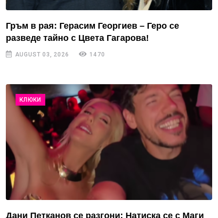
Гръм в рая: Герасим Георгиев – Геро се
разведе тайно с Цвета Гагарова!
AUGUST 03, 2026
1470
КЛЮКИ
Дани Петканов се разгони: Натиска се с Маги