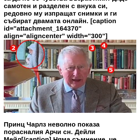
самотен и разделен с внука си,
редовно му изпращат снимки и ги
събират двамата онлайн. [caption
id="attachment_164370"
align="aligncenter" width="300"]
Принц Чарлз неволно показа
порасналия Арчи сн. Дейли
Мейл[/caption] Няма съмнение, че