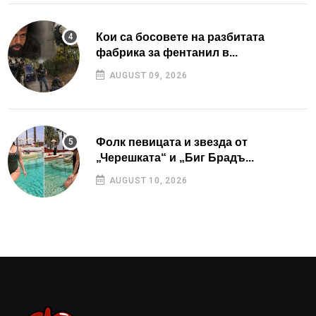
Кои са босовете на разбитата
фабрика за фентанил в...
AUGUST 09, 2026
Фолк певицата и звезда от
„Черешката“ и „Биг Брадъ...
AUGUST 10, 2026