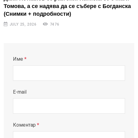
Томова, а се надява да се събере с Богданска
(Снимки + подробности)
JULY 25, 2026
7476
Име
*
E-mail
Коментар
*