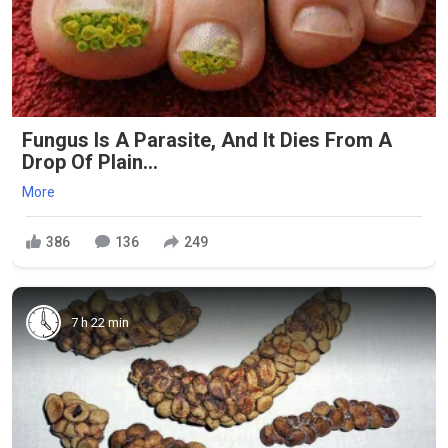
Fungus Is A Parasite, And It Dies From A
Drop Of Plain...
More
386
136
249
7 h 22 min