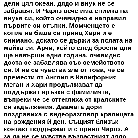
дели цял океан, дядо и внук не се
забравят. И Чарлз вече има снимка на
внука си, който очевидно е направил
първите си стъпки. Момченцето е
копие на баща си принц Хари и е
снимано, докато се държи за полата на
майка си. Арчи, който след броени дни
ще навърши една година, очевидно
доста се забавлява със семейството
си. И не се чувства зле от това, че се
премести от Англия в Калифорния.
Меган и Хари продължават да
поддържат връзка с фамилията,
въпреки че се оттеглиха от кралските
си задължения. Двамата дори
поздравиха с видеоразговор кралицата
на рождения й ден. Същият близък
контакт поддържат и с принц Чарлз. А
за да не се чувства възрастният дядо