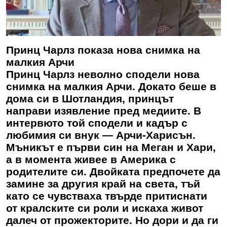
Принц Чарлз показа нова снимка на
малкия Арчи
Принц Чарлз неволно сподели нова
снимка на малкия Арчи. Докато беше в
дома си в Шотландия, принцът
направи изявление пред медиите. В
интервюто той сподели и кадър с
любимия си внук — Арчи-Харисън.
Мъникът е първи син на Меган и Хари,
а в момента живее в Америка с
родителите си. Двойката предпочете да
замине за другия край на света, тъй
като се чувстваха твърде притиснати
от кралските си роли и искаха живот
далеч от прожекторите. Но дори и да ги