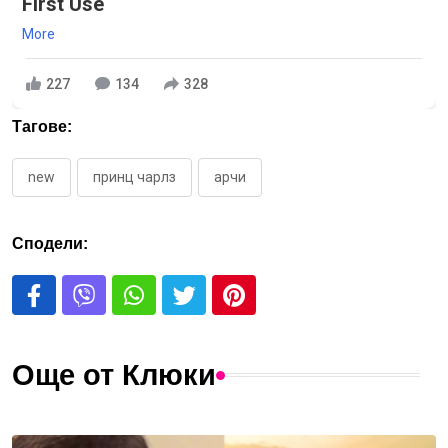
First Use
More
227
134
328
Тагове:
new
принц чарлз
арчи
Сподели:
Още от Клюки