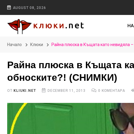
AUGUST 08, 2026
НА
Начало
Клюки
Райна плюска в Къщата като невидяла – 
Райна плюска в Къщата ка
обноските?! (СНИМКИ)
ОТ
KLIUKI.NET
DECEMBER 11, 2013
0 КОМЕНТАРА