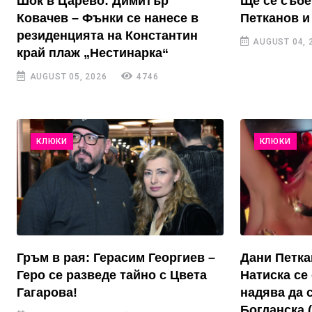
Шок в Царево: Димитър
Ще се събе
Ковачев – Фънки се нанесе в
Петканов и
резиденцията на Константин
AUGUST 04, 
край плаж „Нестинарка“
AUGUST 05, 2026
4746
КЛЮКИ
КЛЮКИ
Гръм в рая: Герасим Георгиев –
Дани Петка
Геро се разведе тайно с Цвета
Натиска се 
Гагарова!
надява да 
Богданска 