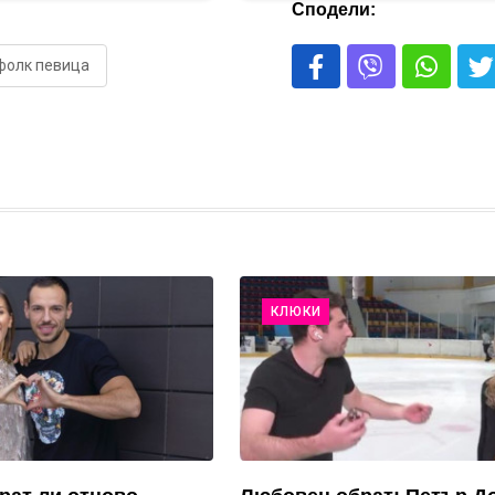
Сподели:
фолк певица
КЛЮКИ