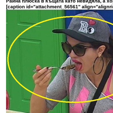
Райна плюска в Къщата като невидяла, а хо
[caption id="attachment_56561" align="alignri