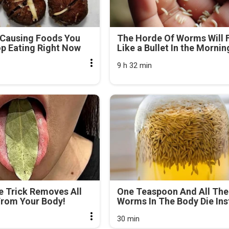
-Causing Foods You
The Horde Of Worms Will F
p Eating Right Now
Like a Bullet In the Mornin
9 h 32 min
e Trick Removes All
One Teaspoon And All The
From Your Body!
Worms In The Body Die Ins
30 min