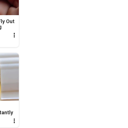
ly Out
g
tantly