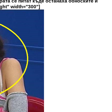
рата се питат къде останаха обноските й
ght" width="300"]