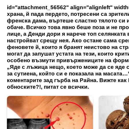
id="attachment_56562" align="alignleft" widt
храна, й пада пердето, потресени са зрител
френска дама, въртеше сластно тялото си 
обаче. Всичко това явно беше поза и не п
лице, а Денди дори я нарече топ селянката 
настройват срещу нея. Ако остане сама сре
феновете й, които я бранят неистово на стр
могат да запушат устата на тези, които кри
особено възмути привържениците на формат
„Яде с лъжица нещо, което може да се яде 
за сутиена, който си е показала на масата…”
коментарите зад гърба на Райна. Вижте как
обноските?!, питат се всички.