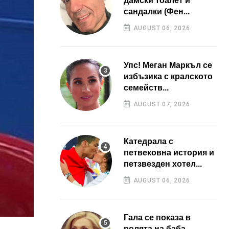
дамски тоалет и
сандалки (Фен...
AUGUST 06, 2026
Упс! Меган Маркъл се
избъзика с кралското
семейств...
AUGUST 07, 2026
Катедрала с
петвековна история и
петзвезден хотел...
AUGUST 06, 2026
Гала се показа в
ролята на баба