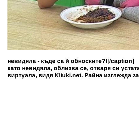
невидяла - къде са й обноските?![/caption
като невидяла, облизва се, отваря си уста
виртуала, видя
Kliuki.net
. Райна изглежда з