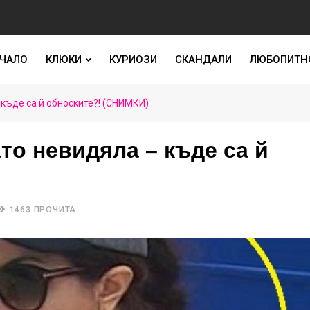
ЧАЛО
КЛЮКИ
КУРИОЗИ
СКАНДАЛИ
ЛЮБОПИТН
къде са й обноските?! (СНИМКИ)
то невидяла – къде са й
1463 ПРОЧИТА