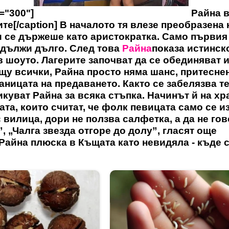
h="300"]
Райна в
ите[/caption] В началото тя влезе преобразена 
и се държеше като аристократка. Само първия
родължи дълго. След това
Райна
показа истинск
в шоуто. Лагерите започват да се обединяват и
щу всички, Райна просто няма шанс, притесне
аницата на предаването. Както се забелязва те
тикуват Райна за всяка стъпка. Начинът й на хр
а, които считат, че фолк певицата само се из
с вилица, дори не ползва салфетка, а да не го
, „Чалга звезда отгоре до долу”, гласят още
 Райна плюска в Къщата като невидяла - къде с