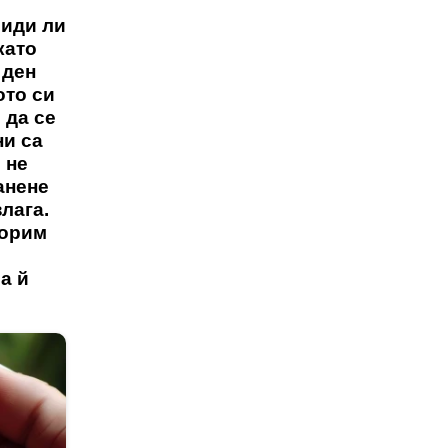
иди ли
като
 ден
ото си
 да се
ни са
 не
анене
лага.
ворим
а й