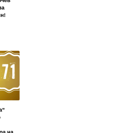
очев
ва
н!
а”
о
ра на