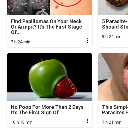
Find Papillomas On Your Neck
5 Parasite
Or Armpit? It's The First Stage
Should Sto
Of...
9 h 24 min
7 h 24 min
No Poop For More Than 2 Days -
This Simpl
It's The First Sign Of
Parasites 
10 h 18 min
7 h 21 min