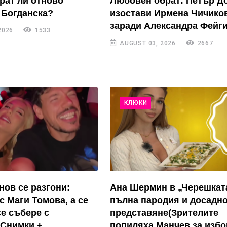
рат ли отново
Любовен обрат: Петър Д
 Богданска?
изостави Ирмена Чичико
заради Александра Фейги
2026
1533
AUGUST 03, 2026
2667
КЛЮКИ
нов се разгони:
Ана Шермин в „Черешкат
с Маги Томова, а се
пълна пародия и досадн
се събере с
представяне(Зрителите
(Снимки +
попиляха Манчев за избо