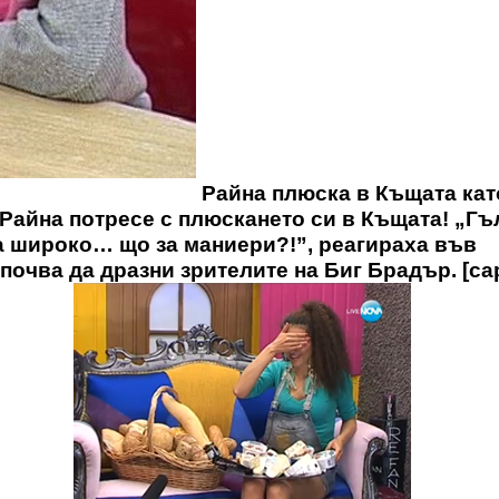
Райна плюска в Къщата кат
] Райна потресе с плюскането си в Къщата! „Гъ
та широко… що за маниери?!”, реагираха във
апочва да дразни зрителите на Биг Брадър. [ca