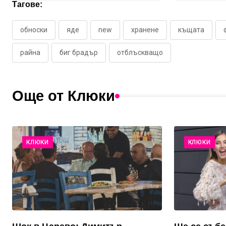
Тагове:
обноски
яде
new
хранене
къщата
райна
биг брадър
отблъскващо
Още от Клюки
КЛЮКИ
КЛЮКИ