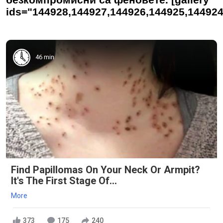
ids="144928,144927,144926,144925,144924
46 min
Find Papillomas On Your Neck Or Armpit?
It's The First Stage Of...
More
373
175
240