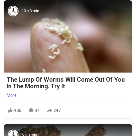
10 h 3 min
The Lump Of Worms Will Come Out Of You
In The Morning. Try It
More
405
41
247
5 h 0 min