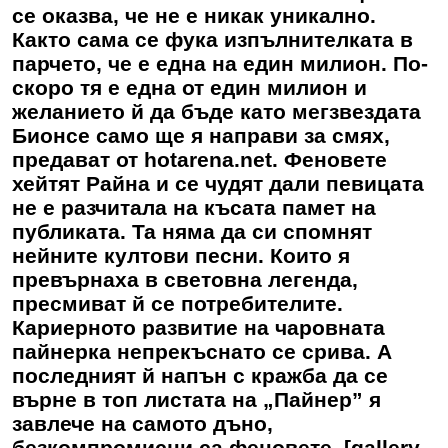
се оказва, че не е никак уникално.
Както сама се фука изпълнителката в
парчето, че е една на един милион. По-
скоро тя е една от един милион и
желанието й да бъде като мегзвездата
Бионсе само ще я направи за смях,
предават от hotarena.net. Феновете
хейтят Райна и се чудят дали певицата
не е разчитала на късата памет на
публиката. Та няма да си спомнят
нейните култови песни. Които я
превърнаха в световна легенда,
пресмиват й се потребителите.
Кариерното развитие на чаровната
пайнерка непрекъснато се срива. А
последният й напън с кражба да се
върне в топ листата на „Пайнер” я
завлече на самото дъно,
безкомпромисни са феновете. [gallery