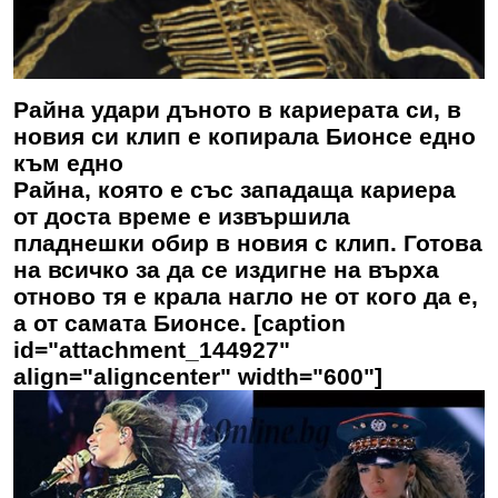
Райна удари дъното в кариерата си, в
новия си клип е копирала Бионсе едно
към едно
Райна, която е със западаща кариера
от доста време е извършила
пладнешки обир в новия с клип. Готова
на всичко за да се издигне на върха
отново тя е крала нагло не от кого да е,
а от самата Бионсе. [caption
id="attachment_144927"
align="aligncenter" width="600"]