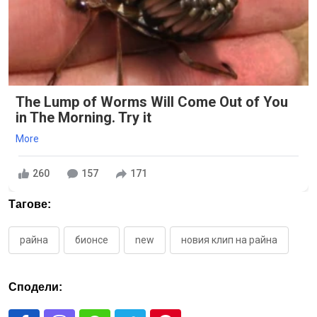
The Lump of Worms Will Come Out of You
in The Morning. Try it
More
260
157
171
Тагове:
райна
бионсе
new
новия клип на райна
Сподели: