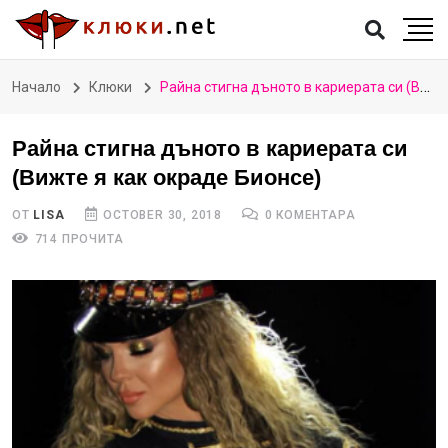
Начало
Клюки
Райна стигна дъното в кариерата си (Вижте я как окраде Бионсе)
Райна стигна дъното в кариерата си
(Вижте я как окраде Бионсе)
ОТ
LISA
OCTOBER 30, 2018
0 КОМЕНТАРА
714 ПРОЧИТА