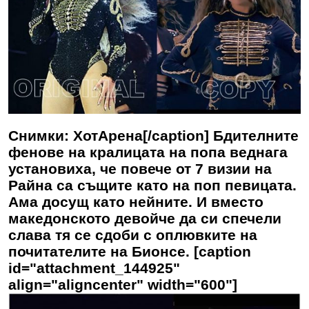
Снимки: ХотАрена[/caption] Бдителните
фенове на кралицата на попа веднага
установиха, че повече от 7 визии на
Райна са същите като на поп певицата.
Ама досущ като нейните. И вместо
македонското девойче да си спечели
слава тя се сдоби с оплювките на
почитателите на Бионсе. [caption
id="attachment_144925"
align="aligncenter" width="600"]