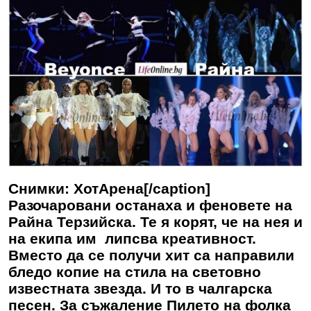
Снимки: ХотАрена[/caption]
Разочаровани останаха и феновете на
Райна Терзийска. Те я корят, че на нея и
на екипа им липсва креативност.
Вместо да се получи хит са направили
бледо копие на стила на световно
известната звезда. И то в чалгарска
песен. За съжаление Пилето на фолка