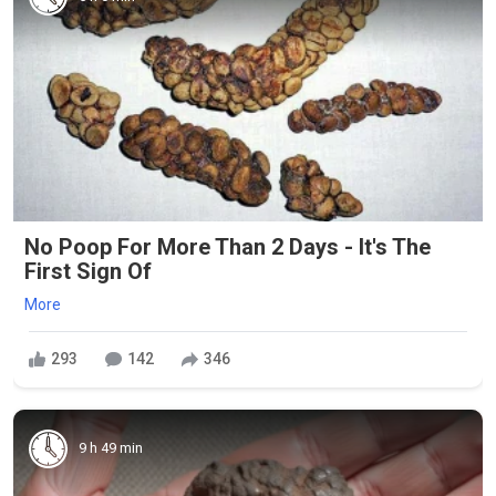
No Poop For More Than 2 Days - It's The
First Sign Of
More
293
142
346
9 h 49 min