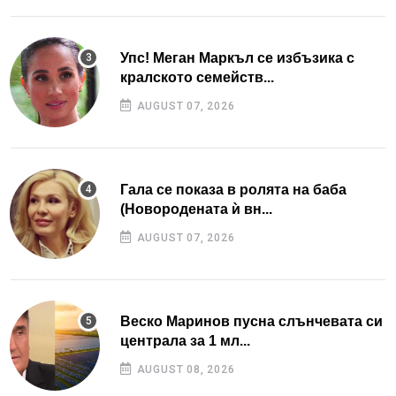
Упс! Меган Маркъл се избъзика с
кралското семейств...
AUGUST 07, 2026
Гала се показа в ролята на баба
(Новородената ѝ вн...
AUGUST 07, 2026
Веско Маринов пусна слънчевата си
централа за 1 мл...
AUGUST 08, 2026