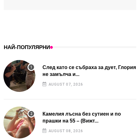
НАЙ-ПОПУЛЯРНИ
След като се събраха за дует, Глория
не замълча и...
AUGUST 07, 2026
Камелия лъсна без сутиен и по
прашки на 55 – (Вижт...
AUGUST 08, 2026