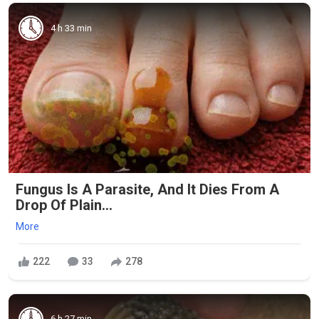
4 h 33 min
Fungus Is A Parasite, And It Dies From A
Drop Of Plain...
More
222
33
278
6 h 27 min