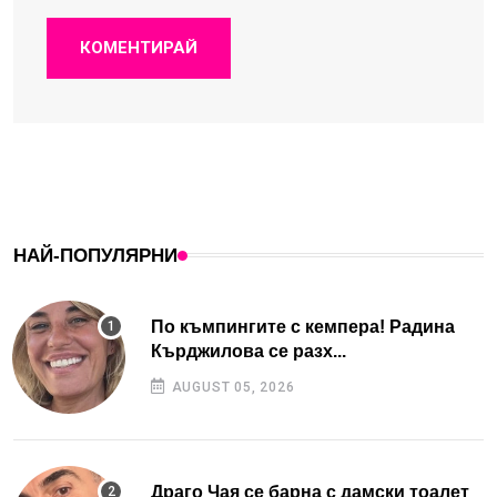
КОМЕНТИРАЙ
НАЙ-ПОПУЛЯРНИ
По къмпингите с кемпера! Радина
Кърджилова се разх...
AUGUST 05, 2026
Драго Чая се барна с дамски тоалет