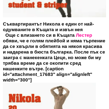
Съквартирантът Никола е един от най-
одумваните в Къщата и извън нея
Още с влизането си в Къщата
Лестер
обяви, че е голям плейбой и няма търпение
да се хвърли в обятията на някоя красива
и надарена в бюста българка. После пък се
заигра с манекенката Цеце, но може би му
трябва време да се окопити сред
нашенките вътре. [caption
id="attachment_17683" align="alignleft"
width="300"]