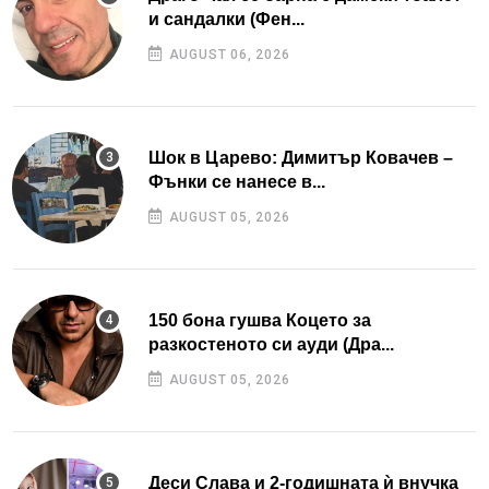
и сандалки (Фен...
AUGUST 06, 2026
Шок в Царево: Димитър Ковачев –
Фънки се нанесе в...
AUGUST 05, 2026
150 бона гушва Коцето за
разкостеното си ауди (Дра...
AUGUST 05, 2026
Деси Слава и 2-годишната ѝ внучка