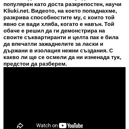
популярен като доста разкрепостен, научи
Kliuki.net
. Видеото, на което попаднахме,
разкрива способностите му, с които той
явно си вади хляба, когато е навън. Той
обаче е решил да ги демонстрира на
своите съквартиранти и целта пак е била
да впечатли зажаднелите за ласки и
държани в изолация нежни създания. С
какво ли ще се осмели да ни изненада тук,
предстои да разберем.