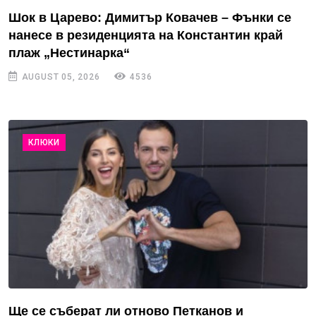
Шок в Царево: Димитър Ковачев – Фънки се
нанесе в резиденцията на Константин край
плаж „Нестинарка“
AUGUST 05, 2026
4536
КЛЮКИ
Ще се съберат ли отново Петканов и