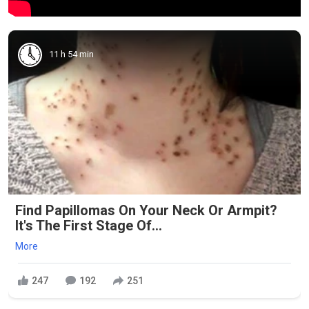
11 h 54 min
Find Papillomas On Your Neck Or Armpit?
It's The First Stage Of...
More
247
192
251