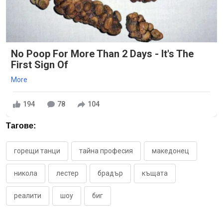
No Poop For More Than 2 Days - It's The
First Sign Of
More
194
78
104
Тагове:
горещи танци
тайна професия
македонец
никола
лестер
брадър
къщата
реалити
шоу
биг