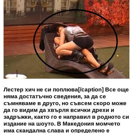
Лестер хич не си поплюва[/caption] Все още
няма достатъчно сведения, за да се
съмняваме в друго, но съвсем скоро може
да го видим да хвърля всички дрехи и
задръжки, както го е направил в родното си
издание на шоуто. В Македония момчето
има скандална слава и определено е