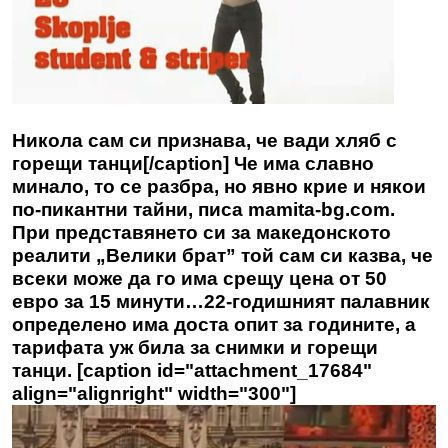
Никола сам си признава, че вади хляб с
горещи танци[/caption] Че има славно
минало, то се разбра, но явно крие и някои
по-пикантни тайни, писа
mamita-bg.com
.
При представянето си за македонското
реалити „Велики брат” той сам си казва, че
всеки може да го има срещу цена от 50
евро за 15 минути…22-годишният палавник
определено има доста опит за годините, а
тарифата уж била за снимки и горещи
танци. [caption id="attachment_17684"
align="alignright" width="300"]