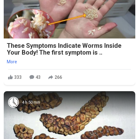
These Symptoms Indicate Worms Inside
Your Body! The first symptom is ..
More
333
43
266
4 h 50 min