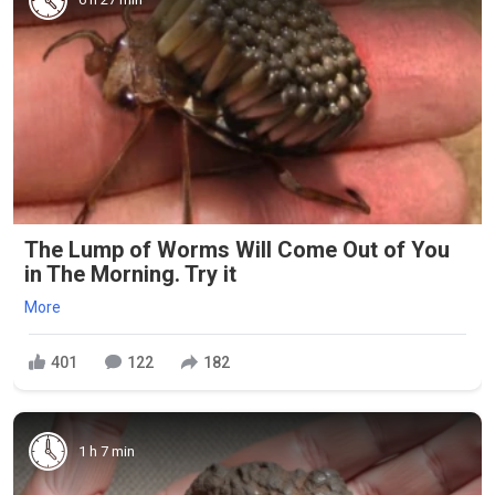
The Lump of Worms Will Come Out of You
in The Morning. Try it
More
401
122
182
1 h 7 min