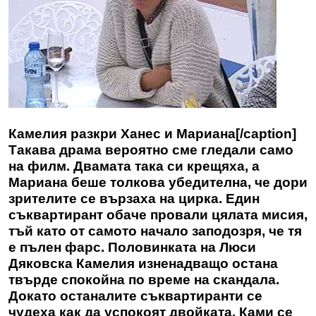
Камелия разкри Ханес и Мариана[/caption]
Такава драма вероятно сме гледали само
на филм. Двамата така си крещяха, а
Мариана беше толкова убедителна, че дори
зрителите се вързаха на цирка. Един
съквартирант обаче провали цялата мисия,
тъй като от самото начало заподозря, че тя
е пълен фарс. Половинката на Люси
Дяковска Камелия изненадващо остана
твърде спокойна по време на скандала.
Докато останалите съквартиранти се
чудеха как да успокоят двойката, Ками се