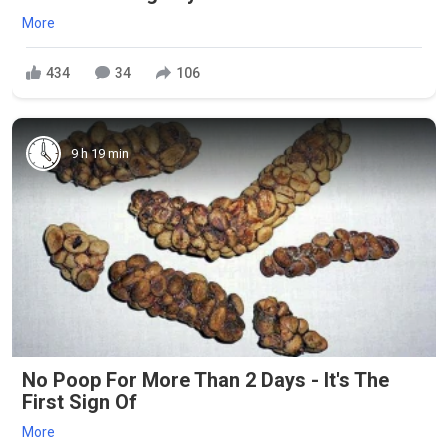
More
434
34
106
9 h 19 min
No Poop For More Than 2 Days - It's The
First Sign Of
More