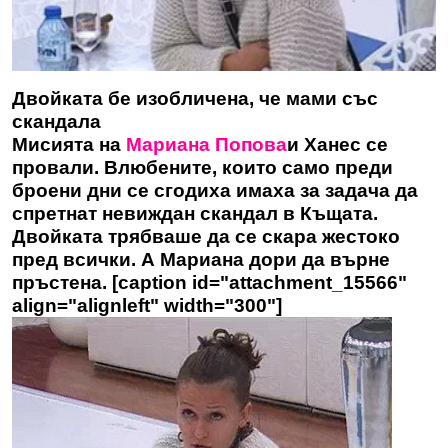
Двойката бе изобличена, че мами със
скандала
Мисията на
Мариана Попова
и Ханес се
провали. Влюбените, които само преди
броени дни се сгодиха имаха за задача да
спретнат невиждан скандал в Къщата.
Двойката трябваше да се скара жестоко
пред всички. А Мариана дори да върне
пръстена. [caption id="attachment_15566"
align="alignleft" width="300"]