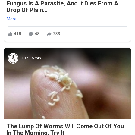
Fungus Is A Parasite, And It Dies From A
Drop Of Plain...
More
418
48
233
10 h 35 min
The Lump Of Worms Will Come Out Of You
In The Morning. Try It