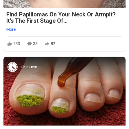
Find Papillomas On Your Neck Or Armpit?
It's The First Stage Of...
More
233
33
82
1 h 57 min