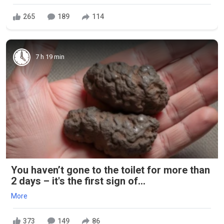
265
189
114
7 h 19 min
You haven’t gone to the toilet for more than
2 days – it's the first sign of...
More
373
149
86