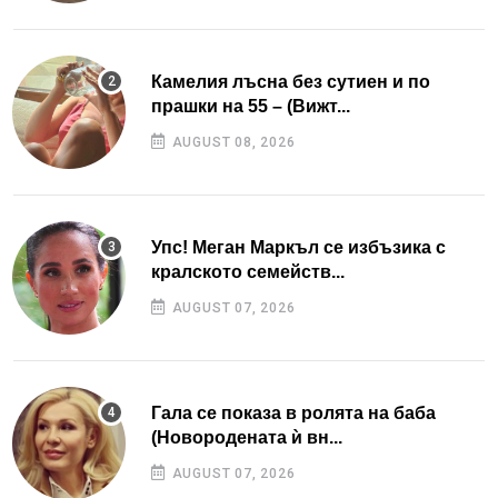
Камелия лъсна без сутиен и по
прашки на 55 – (Вижт...
AUGUST 08, 2026
Упс! Меган Маркъл се избъзика с
кралското семейств...
AUGUST 07, 2026
Гала се показа в ролята на баба
(Новородената ѝ вн...
AUGUST 07, 2026