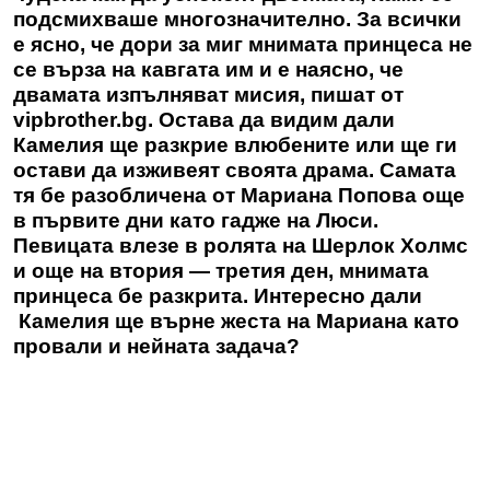
подсмихваше многозначително. За всички
е ясно, че дори за миг мнимата принцеса не
се върза на кавгата им и е наясно, че
двамата изпълняват мисия, пишат от
vipbrother.bg. Остава да видим дали
Камелия ще разкрие влюбените или ще ги
остави да изживеят своята драма. Самата
тя бе разобличена от Мариана Попова още
в първите дни като гадже на Люси.
Певицата влезе в ролята на Шерлок Холмс
и още на втория — третия ден, мнимата
принцеса бе разкрита. Интересно дали
Камелия ще върне жеста на Мариана като
провали и нейната задача?