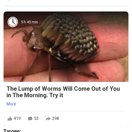
5 h 45 min
The Lump of Worms Will Come Out of You
in The Morning. Try it
More
419
53
298
Тагове: