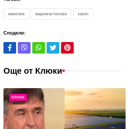
камелия
мариана попова
ханес
Сподели:
Още от Клюки
КЛЮКИ