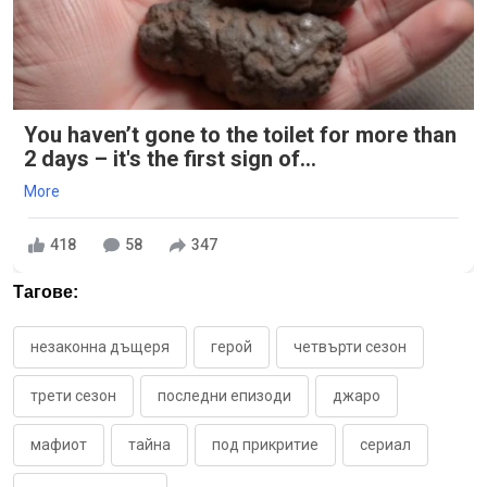
You haven’t gone to the toilet for more than
2 days – it's the first sign of...
More
418
58
347
Тагове:
незаконна дъщеря
герой
четвърти сезон
трети сезон
последни епизоди
джаро
мафиот
тайна
под прикритие
сериал