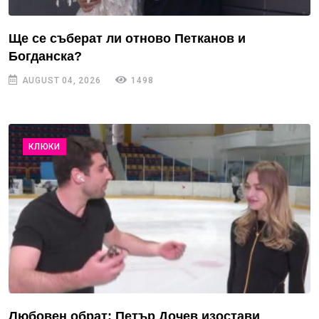
Ще се съберат ли отново Петканов и
Богданска?
AUGUST 04, 2026
1498
КЛЮКИ
Любовен обрат: Петър Дочев изостави