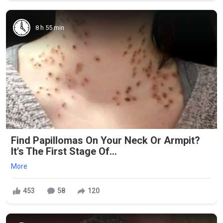
8 h 55 min
Find Papillomas On Your Neck Or Armpit?
It's The First Stage Of...
More
453
58
120