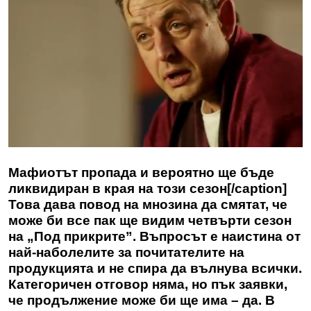
Мафиотът пропада и вероятно ще бъде
ликвидиран в края на този сезон[/caption]
Това дава повод на мнозина да смятат, че
може би все пак ще видим четвърти сезон
на „Под прикрите”. Въпросът е наистина от
най-наболелите за почитателите на
продукцията и не спира да вълнува всички.
Категоричен отговор няма, но пък заявки,
че продължение може би ще има – да. В