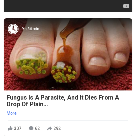
9 h 36 min
Fungus Is A Parasite, And It Dies From A
Drop Of Plain...
More
307
62
292