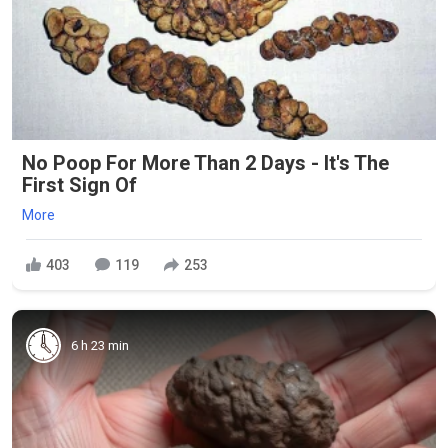
No Poop For More Than 2 Days - It's The
First Sign Of
More
403
119
253
6 h 23 min