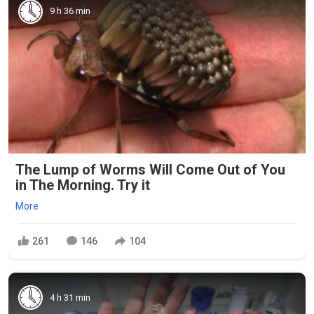
9 h 36 min
The Lump of Worms Will Come Out of You
in The Morning. Try it
More
261
146
104
4 h 31 min