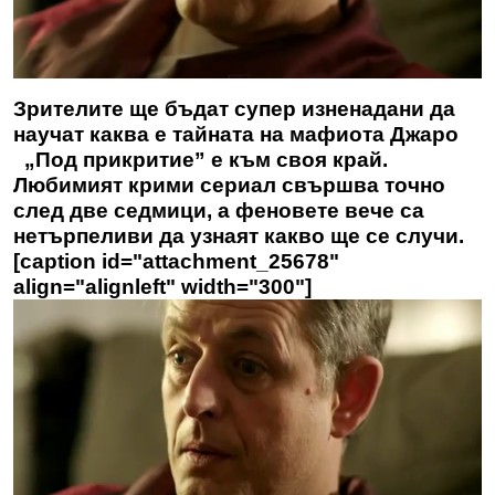
Зрителите ще бъдат супер изненадани да
научат каква е тайната на мафиота Джаро
„Под прикритие” е към своя край.
Любимият крими сериал свършва точно
след две седмици, а феновете вече са
нетърпеливи да узнаят какво ще се случи.
[caption id="attachment_25678"
align="alignleft" width="300"]