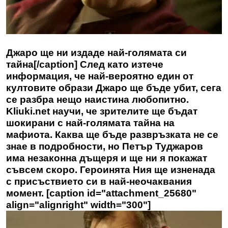
Джаро ще ни издаде най-голямата си
тайна[/caption] След като изтече
информация, че най-вероятно един от
култовите образи Джаро ще бъде убит, сега
се разбра нещо наистина любопитно.
Kliuki.net научи, че зрителите ще бъдат
шокирани с най-голямата тайна на
мафиота. Каква ще бъде развръзката не се
знае в подробности, но Петър Туджаров
има незаконна дъщеря и ще ни я покажат
съвсем скоро. Героинята Ния ще изненада
с присъствието си в най-неочаквания
момент. [caption id="attachment_25680"
align="alignright" width="300"]