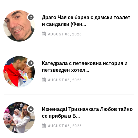
Драго Чая се барна с дамски тоалет
и сандалки (Фен...
AUGUST 06, 2026
Катедрала с петвековна история и
петзвезден хотел...
AUGUST 06, 2026
Изненада! Тризначката Любов тайно
се прибра в Б...
AUGUST 06, 2026