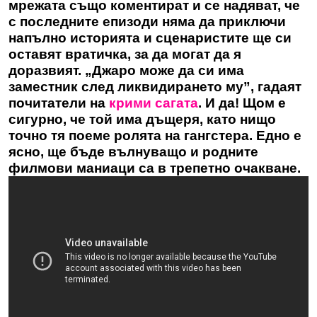
мрежата също коментират и се надяват, че
с последните епизоди няма да приключи
напълно историята и сценаристите ще си
оставят вратичка, за да могат да я
доразвият. „Джаро може да си има
заместник след ликвидирането му”, гадаят
почитатели на
крими сагата
. И да! Щом е
сигурно, че той има дъщеря, като нищо
точно тя поеме ролята на гангстера. Едно е
ясно, ще бъде вълнуващо и родните
филмови маниаци са в трепетно очакване.