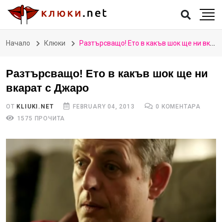
Начало
Клюки
Разтърсващо! Ето в какъв шок ще ни вкарат с Джаро
Разтърсващо! Ето в какъв шок ще ни
вкарат с Джаро
ОТ
KLIUKI.NET
FEBRUARY 04, 2013
0 КОМЕНТАРА
1575 ПРОЧИТА