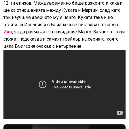
12-ти епизод. Междувременно беше разкрито и какви
ще са отношенията между Куката и Мартин, след като
той научи, че аверчето му е ченге. Куката така и не
отлита за Испания и с Близнака се съюзяват отново с
Иво
, за да размажат за назидание Марто. За част от този
сюжет подсказва и самият трейлър на серията, която
цяла България очаква с нетърпение.