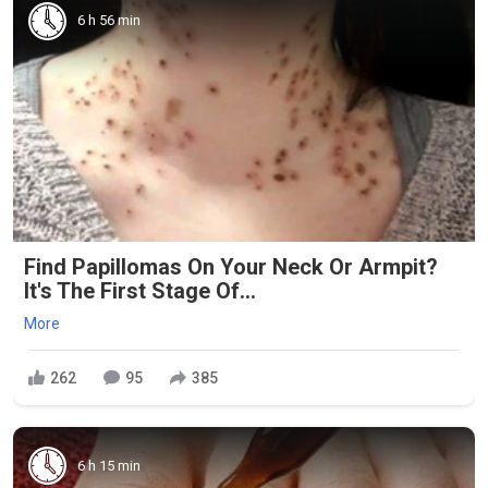
6 h 56 min
Find Papillomas On Your Neck Or Armpit?
It's The First Stage Of...
More
262
95
385
6 h 15 min