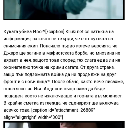
Куката убива Иво?![/caption] Kliuki.net се натъкна на
информация, за която се твърди, че е от кухнята на
снимачния екип. Поначало първо изтече версията, че
Джаро ще загине в мафиотската борба, но мнозина не
вярват в нея, защото това според тях слага едва ли не
окончателно точка на крими сагата. От друга страна,
защо пък подземната война да не продължи на друг
фронт и с нови лица?! После обаче, както вече писахме,
стана ясно, че Иво Андонов също няма да бъде
пощаден, което не изключваше и горната възможност.
В крайна сметка изглежда, че сценарият ще включва
всичко това. [caption id="attachment_26889"
align="alignright" width="300"]