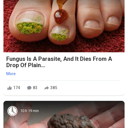
Fungus Is A Parasite, And It Dies From A
Drop Of Plain...
More
174
83
385
10 h 19 min