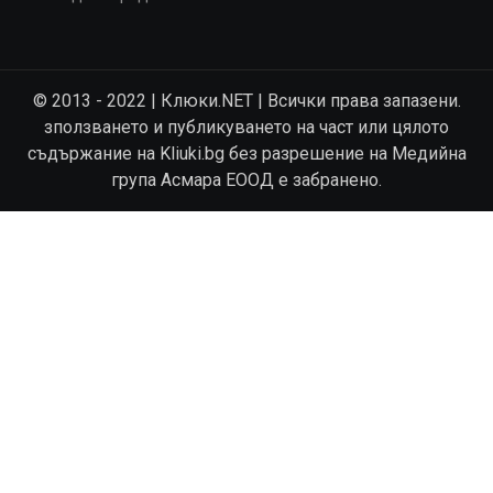
© 2013 - 2022 | Клюки.NET | Всички права запазени.
зползването и публикуването на част или цялото
съдържание на Kliuki.bg без разрешение на Медийна
група Асмара ЕООД е забранено.