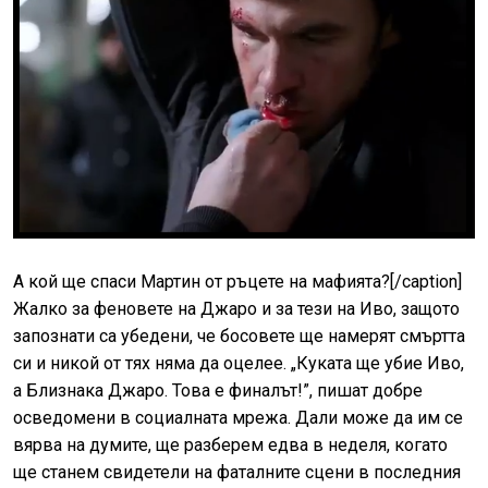
А кой ще спаси Мартин от ръцете на мафията?[/caption]
Жалко за феновете на Джаро и за тези на Иво, защото
запознати са убедени, че босовете ще намерят смъртта
си и никой от тях няма да оцелее. „Куката ще убие Иво,
а Близнака Джаро. Това е финалът!”, пишат добре
осведомени в социалната мрежа. Дали може да им се
вярва на думите, ще разберем едва в неделя, когато
ще станем свидетели на фаталните сцени в последния