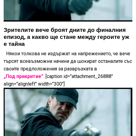
Зрителите вече броят дните до финалния
епизод, а какво ще стане между героите уж
е тайна
Някои толкова не издържат на напрежението, че вече
търсят всевъзможни начини да шокират останалите със
своите предположения за развръзката в
„Под прикритие”
. [caption id="attachment_26888"
align="alignleft" width="300"]