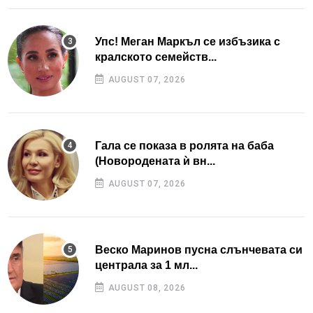
Упс! Меган Маркъл се избъзика с
кралското семейств...
AUGUST 07, 2026
Гала се показа в ролята на баба
(Новородената ѝ вн...
AUGUST 07, 2026
Веско Маринов пусна слънчевата си
централа за 1 мл...
AUGUST 08, 2026