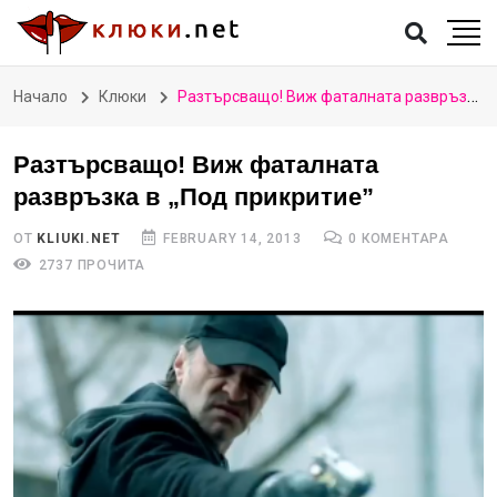
Начало
Клюки
Разтърсващо! Виж фаталната развръзка в „Под прикритие”
Разтърсващо! Виж фаталната
развръзка в „Под прикритие”
ОТ
KLIUKI.NET
FEBRUARY 14, 2013
0 КОМЕНТАРА
2737 ПРОЧИТА