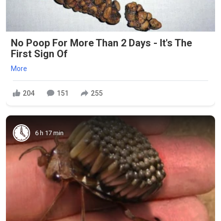
No Poop For More Than 2 Days - It's The
First Sign Of
More
204
151
255
6 h 17 min