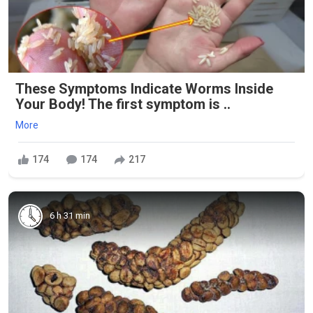
These Symptoms Indicate Worms Inside
Your Body! The first symptom is ..
More
174
174
217
6 h 31 min