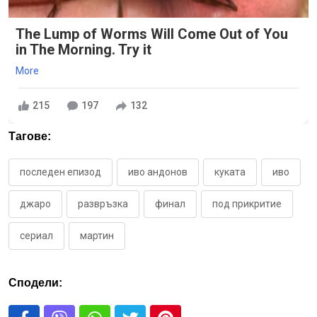
The Lump of Worms Will Come Out of You
in The Morning. Try it
More
215
197
132
Тагове:
последен епизод
иво андонов
куката
иво
джаро
развръзка
финал
под прикритие
сериал
мартин
Сподели: