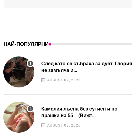
НАЙ-ПОПУЛЯРНИ
След като се събраха за дует, Глория
не замълча и...
AUGUST 07, 2026
Камелия лъсна без сутиен и по
прашки на 55 – (Вижт...
AUGUST 08, 2026